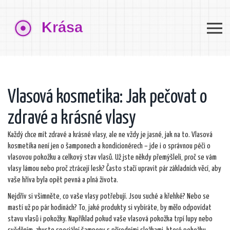
Vlasová kosmetika: Jak pečovat o
zdravé a krásné vlasy
Každý chce mít zdravé a krásné vlasy, ale ne vždy je jasné, jak na to. Vlasová
kosmetika není jen o šamponech a kondicionérech – jde i o správnou péči o
vlasovou pokožku a celkový stav vlasů. Už jste někdy přemýšleli, proč se vám
vlasy lámou nebo proč ztrácejí lesk? Často stačí upravit pár základních věcí, aby
vaše hříva byla opět pevná a plná života.
Nejdřív si všimněte, co vaše vlasy potřebují. Jsou suché a křehké? Nebo se
mastí už po pár hodinách? To, jaké produkty si vybíráte, by mělo odpovídat
stavu vlasů i pokožky. Například pokud vaše vlasová pokožka trpí lupy nebo