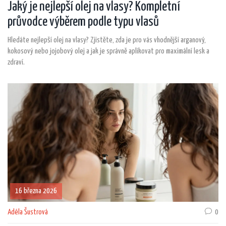
Jaký je nejlepší olej na vlasy? Kompletní
průvodce výběrem podle typu vlasů
Hledáte nejlepší olej na vlasy? Zjistěte, zda je pro vás vhodnější arganový,
kokosový nebo jojobový olej a jak je správně aplikovat pro maximální lesk a
zdraví.
16 března 2026
Adéla Šustrová
0