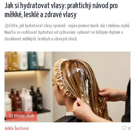
Jak si hydratovat vlasy: praktický návod pro
měkké, lesklé a zdravé vlasy
Zjistěte, jak hydratovat vlasy správně - nejen pomocí mask, ale i změnou zvyků.
Naučte se rozlišovat hydrataci od vyživování, vyhnout se běžným chybám a
dosáhnout měkkých, lesklych a zdravých vlasů.
13 března 2026
Adéla Šustrová
0