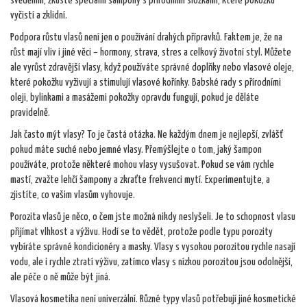
svěděním, zkuste speciální šampony s přírodními složkami, které pokožku
vyčistí a zklidní.
Podpora růstu vlasů není jen o používání drahých přípravků. Faktem je, že na
růst mají vliv i jiné věci – hormony, strava, stres a celkový životní styl. Můžete
ale vyrůst zdravější vlasy, když používáte správné doplňky nebo vlasové oleje,
které pokožku vyživují a stimulují vlasové kořínky. Babské rady s přírodními
oleji, bylinkami a masážemi pokožky opravdu fungují, pokud je děláte
pravidelně.
Jak často mýt vlasy? To je častá otázka. Ne každým dnem je nejlepší, zvlášť
pokud máte suché nebo jemné vlasy. Přemýšlejte o tom, jaký šampon
používáte, protože některé mohou vlasy vysušovat. Pokud se vám rychle
mastí, zvažte lehčí šampony a zkraťte frekvenci mytí. Experimentujte, a
zjistíte, co vašim vlasům vyhovuje.
Porozita vlasů je něco, o čem jste možná nikdy neslyšeli. Je to schopnost vlasu
přijímat vlhkost a výživu. Hodí se to vědět, protože podle typu porozity
vybíráte správné kondicionéry a masky. Vlasy s vysokou porozitou rychle nasají
vodu, ale i rychle ztratí výživu, zatímco vlasy s nízkou porozitou jsou odolnější,
ale péče o ně může být jiná.
Vlasová kosmetika není univerzální. Různé typy vlasů potřebují jiné kosmetické