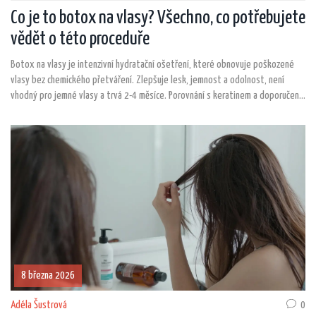
Co je to botox na vlasy? Všechno, co potřebujete
vědět o této proceduře
Botox na vlasy je intenzivní hydratační ošetření, které obnovuje poškozené
vlasy bez chemického přetváření. Zlepšuje lesk, jemnost a odolnost, není
vhodný pro jemné vlasy a trvá 2-4 měsíce. Porovnání s keratinem a doporučení
pro péči po ošetření.
8 března 2026
Adéla Šustrová
0