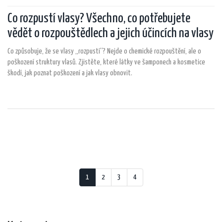
Co rozpustí vlasy? Všechno, co potřebujete
vědět o rozpouštědlech a jejich účincích na vlasy
Co způsobuje, že se vlasy „rozpustí“? Nejde o chemické rozpouštění, ale o
poškození struktury vlasů. Zjistěte, které látky ve šamponech a kosmetice
škodí, jak poznat poškození a jak vlasy obnovit.
1
2
3
4