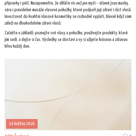
přípravky i péči. Nezapomeňte, že děláte víc než jen mytí – účinné jsou masky,
séra i pravidelné masáže vlasové pokožky, které podpoří její zdraví i růst vlasů.
Investovat do kvalitní vlasové kosmetiky se rozhodně vyplatí, hlavně když vám
záleží na dlouhodobém zdraví vlasů.
Začněte u základů: poznejte své vlasy a pokožku, používejte produkty, které
jim sedí, a dejte si čas. Výsledky se dostaví a vy si užijete krásnou a zdravou
hřívu každý den.
14 května 2026