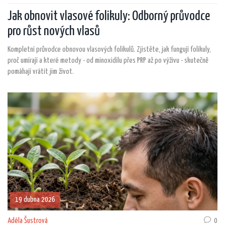
Jak obnovit vlasové folikuly: Odborný průvodce
pro růst nových vlasů
Kompletní průvodce obnovou vlasových folikulů. Zjistěte, jak fungují folikuly,
proč umírají a které metody - od minoxidilu přes PRP až po výživu - skutečně
pomáhají vrátit jim život.
19 dubna 2026
Adéla Šustrová
0