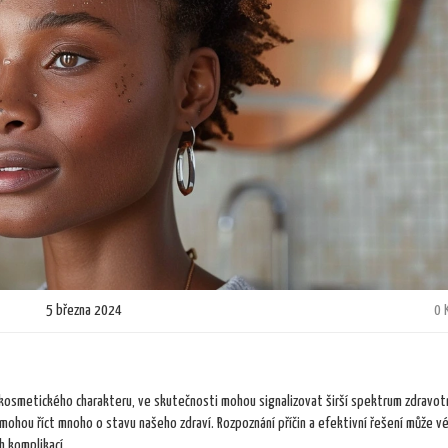
5 března 2024
0 
 kosmetického charakteru, ve skutečnosti mohou signalizovat širší spektrum zdravot
mohou říct mnoho o stavu našeho zdraví. Rozpoznání příčin a efektivní řešení může v
h komplikací.