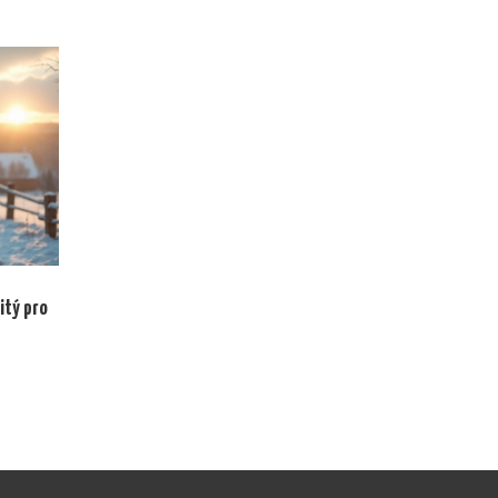
itý pro