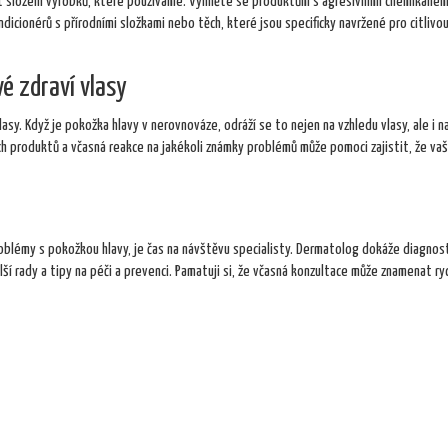
st složení výrobků, které používáme. Vyhněte se produktům s agresivními chemikálie
icionérů s přírodními složkami nebo těch, které jsou specificky navržené pro citlivo
é zdraví vlasy
sy. Když je pokožka hlavy v nerovnováze, odráží se to nejen na vzhledu vlasy, ale i na
ých produktů a včasná reakce na jakékoli známky problémů může pomoci zajistit, že vaš
blémy s pokožkou hlavy, je čas na návštěvu specialisty. Dermatolog dokáže diagnos
ší rady a tipy na péči a prevenci. Pamatuji si, že včasná konzultace může znamenat ryc