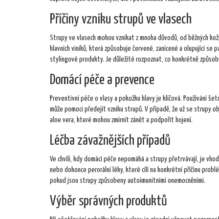
Příčiny vzniku strupů ve vlasech
Strupy ve vlasech mohou vznikat z mnoha důvodů, od běžných kož
hlavních viníků, která způsobuje červené, zanícené a olupující se 
stylingové produkty. Je důležité rozpoznat, co konkrétně způsob
Domácí péče a prevence
Preventivní péče o vlasy a pokožku hlavy je klíčová. Používání še
může pomoci předejít vzniku strupů. V případě, že už se strupy ob
aloe vera, které mohou zmírnit zánět a podpořit hojení.
Léčba závažnějších případů
Ve chvíli, kdy domácí péče nepomáhá a strupy přetrvávají, je vh
nebo dokonce perorální léky, které cílí na konkrétní příčinu prob
pokud jsou strupy způsobeny autoimunitními onemocněními.
Výběr správných produktů