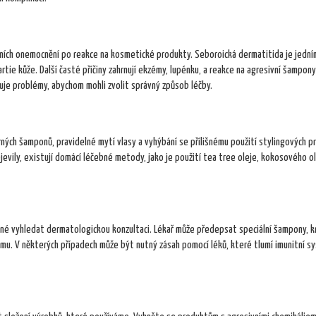
ních onemocnění po reakce na kosmetické produkty. Seboroická dermatitida je jední
partie kůže. Další časté příčiny zahrnují ekzémy, lupénku, a reakce na agresivní šampon
uje problémy, abychom mohli zvolit správný způsob léčby.
trných šamponů, pravidelné mytí vlasy a vyhýbání se přílišnému použití stylingových 
jevily, existují domácí léčebné metody, jako je použití tea tree oleje, kokosového o
odné vyhledat dermatologickou konzultaci. Lékař může předepsat speciální šampony, 
lému. V některých případech může být nutný zásah pomocí léků, které tlumí imunitní s