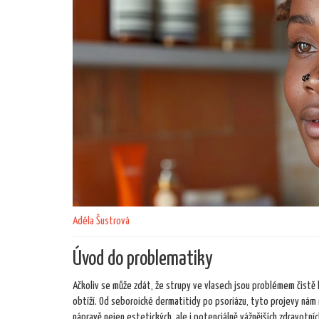
Adéla Šustrová
Úvod do problematiky
Ačkoliv se může zdát, že strupy ve vlasech jsou problémem čistě
obtíží. Od seboroické dermatitidy po psoriázu, tyto projevy nám 
nápravě nejen estetických, ale i potenciálně vážnějších zdravotníc