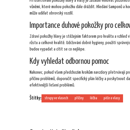
Při ošetřování pokožky hlavy a vlasy je zásadní věnovat pozorno
vůněmi, které mohou pokožku dále dráždit. Hledání šamponů a kond
může udělat obrovský rozdíl.
Importance duhové pokožky pro celkov
Zdraví pokožky hlavy je stěžejním faktorem pro kvalitu a vzhled vla
růstu a celkové kvalitě. Udržování dobré hygieny, použití správn
budou vypadat a cítit se co nejlépe.
Kdy vyhledat odbornou pomoc
Nakonec, pokud všem předchozím krokům navzdory přetrvávají pro
příčinu problémů, doporučit specifický plán léčby a poskytnout dal
efektivnější řešení problémů.
Štítky:
strupy ve vlasech
příčiny
léčba
péče o vlasy