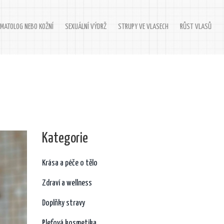
MATOLOG NEBO KOŽNÍ
SEXUÁLNÍ VÝDRŽ
STRUPY VE VLASECH
RŮST VLASŮ
Kategorie
Krása a péče o tělo
Zdraví a wellness
Doplňky stravy
Pleťová kosmetika