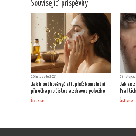
Související příspěvky
20 listopadu 2025
23 listopa
Jak hloubkově vyčistit pleť: kompletní
Jak se z
příručka pro čistou a zdravou pokožku
Praktick
Číst více
Číst více