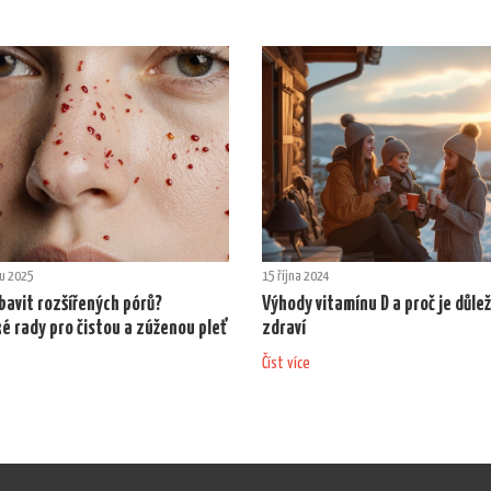
du 2025
15 října 2024
bavit rozšířených pórů?
Výhody vitamínu D a proč je důlež
é rady pro čistou a zúženou pleť
zdraví
Číst více