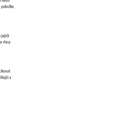
mi nebo
u pokožku,
 jejich
e vlasy
tikovat
hlejší a