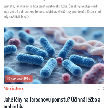
Zjistěte, jak dlouho se hojí zánět nehtového lůžka. Článek vysvětluje rozdíl
mezi akutní a chronickou formou, nabízí praktické tipy pro domácí léčbu a radí,
kdy navštívit lékaře.
30 července 2026
Adéla Šustrová
0
Jaké léky na faraonovu pomstu? Účinná léčba a
probiotika