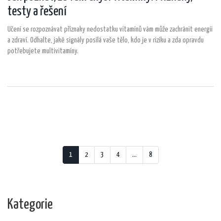
testy a řešení
Učení se rozpoznávat příznaky nedostatku vitamínů vám může zachránit energii
a zdraví. Odhalte, jaké signály posílá vaše tělo, kdo je v riziku a zda opravdu
potřebujete multivitamíny.
1
2
3
4
…
8
Kategorie