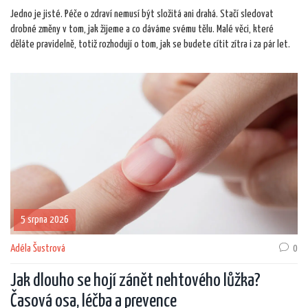
Jedno je jisté. Péče o zdraví nemusí být složitá ani drahá. Stačí sledovat
drobné změny v tom, jak žijeme a co dáváme svému tělu. Malé věci, které
děláte pravidelně, totiž rozhodují o tom, jak se budete cítit zítra i za pár let.
5 srpna 2026
Adéla Šustrová
0
Jak dlouho se hojí zánět nehtového lůžka?
Časová osa, léčba a prevence