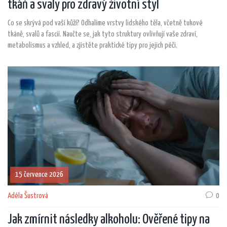
tkáň a svaly pro zdravý životní styl
Co se skrývá pod vaší kůží? Odhalíme vrstvy lidského těla, včetně tukové
tkáně, svalů a fascií. Naučte se, jak tyto struktury ovlivňují vaše zdraví,
metabolismus a vzhled, a zjistěte praktické tipy pro jejich péči.
15 července 2026
Adéla Šustrová
0
Jak zmírnit následky alkoholu: Ověřené tipy na