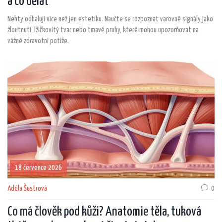
a co dělat
Nehty odhalují více než jen estetiku. Naučte se rozpoznat varovné signály jako
žloutnutí, lžičkovitý tvar nebo tmavé pruhy, které mohou upozorňovat na
vážné zdravotní potíže.
18 července 2026
Adéla Šustrová
0
Co má člověk pod kůži? Anatomie těla, tuková