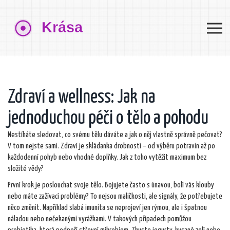
Zdraví a wellness: Jak na
jednoduchou péči o tělo a pohodu
Nestíháte sledovat, co svému tělu dáváte a jak o něj vlastně správně pečovat?
V tom nejste sami. Zdraví je skládanka drobností – od výběru potravin až po
každodenní pohyb nebo vhodné doplňky. Jak z toho vytěžit maximum bez
složité vědy?
První krok je poslouchat svoje tělo. Bojujete často s únavou, bolí vás klouby
nebo máte zažívací problémy? To nejsou maličkosti, ale signály, že potřebujete
něco změnit. Například slabá imunita se neprojeví jen rýmou, ale i špatnou
náladou nebo nečekanými vyrážkami. V takových případech pomůžou