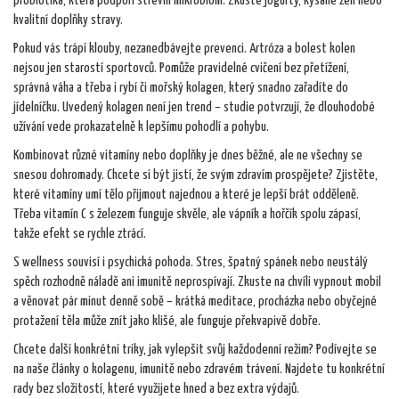
probiotika, která podpoří střevní mikrobiom. Zkuste jogurty, kysané zelí nebo
kvalitní doplňky stravy.
Pokud vás trápí klouby, nezanedbávejte prevenci. Artróza a bolest kolen
nejsou jen starostí sportovců. Pomůže pravidelné cvičení bez přetížení,
správná váha a třeba i rybí či mořský kolagen, který snadno zařadíte do
jídelníčku. Uvedený kolagen není jen trend – studie potvrzují, že dlouhodobé
užívání vede prokazatelně k lepšímu pohodlí a pohybu.
Kombinovat různé vitamíny nebo doplňky je dnes běžné, ale ne všechny se
snesou dohromady. Chcete si být jistí, že svým zdravím prospějete? Zjistěte,
které vitamíny umí tělo přijmout najednou a které je lepší brát odděleně.
Třeba vitamín C s železem funguje skvěle, ale vápník a hořčík spolu zápasí,
takže efekt se rychle ztrácí.
S wellness souvisí i psychická pohoda. Stres, špatný spánek nebo neustálý
spěch rozhodně náladě ani imunitě neprospívají. Zkuste na chvíli vypnout mobil
a věnovat pár minut denně sobě – krátká meditace, procházka nebo obyčejné
protažení těla může znít jako klišé, ale funguje překvapivě dobře.
Chcete další konkrétní triky, jak vylepšit svůj každodenní režim? Podívejte se
na naše články o kolagenu, imunitě nebo zdravém trávení. Najdete tu konkrétní
rady bez složitostí, které využijete hned a bez extra výdajů.