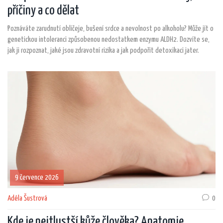
příčiny a co dělat
Poznáváte zarudnutí obličeje, bušení srdce a nevolnost po alkoholu? Může jít o
genetickou intoleranci způsobenou nedostatkem enzymu ALDH2. Dozvíte se,
jak ji rozpoznat, jaké jsou zdravotní rizika a jak podpořit detoxikaci jater.
9 července 2026
Adéla Šustrová
0
Kde je nejtlustší kůže člověka? Anatomie