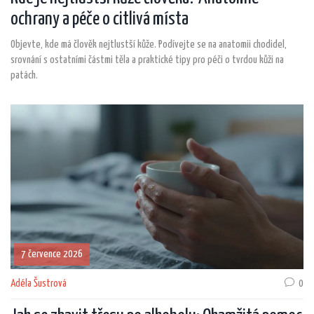
ochrany a péče o citlivá místa
Objevte, kde má člověk nejtlustší kůže. Podívejte se na anatomii chodidel,
srovnání s ostatními částmi těla a praktické tipy pro péči o tvrdou kůži na
patách.
7 července 2026
Adéla Šustrová
0