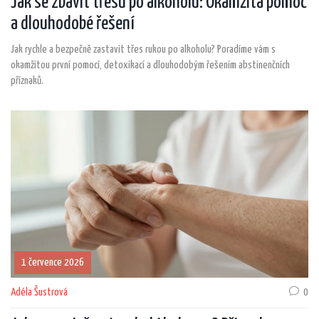
Jak se zbavit třesu po alkoholu: Okamžitá pomoc
a dlouhodobé řešení
Jak rychle a bezpečně zastavit třes rukou po alkoholu? Poradíme vám s
okamžitou první pomocí, detoxikací a dlouhodobým řešením abstinenčních
příznaků.
1 července 2026
Adéla Šustrová
0