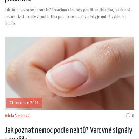
Jak léčit faraonovu pomstu? Poradíme vám, kdy použít antibiotika, jak účinně
nasadit laktobacily a probiotika pro obnovu střev a kdy je nutné vyhledat
lékaře.
21 července 2026
Adéla Šustrová
0
Jak poznat nemoc podle nehtů? Varovné signály