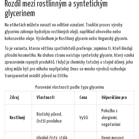
Rozdíl mezi rostlinným a syntetickým
glycerinem
Na etiketách můžete narazit na odlišné označení. Tradiční proces výroby
glycerinu zahrnuje hydrolýzu rostlinných olejů, například olivového nebo
kokosového oleje. Výsledkem je
Rostlinný glycerin
nebo
Veganský glycerin
.
To je varianta, kterou většina spotřebitelů preferuje, zejména ti, kteří hledají
přírodní kosmetiku. Na druhou stranu existuje syntetický glycerin, který vzniká
zpracováním ropných produktů. I když je chemicky totožný a stejně účinný, jeho
zdroj může být pro někoho nepřijatelný. Dnes se mnoho výrobců rozhoduje
transparentně uvádět původ na štítku.
Porovnání vlastností podle typu glycerinu
Zdroj
Vlastnosti
Cena
Odporúčáno pro
Pokožka s
Biotický původ,
Rostlinný
Vyšší
alergiemi,
čistší produkce
vegetariáni
Ideálně čistý, stálá
Denní masový