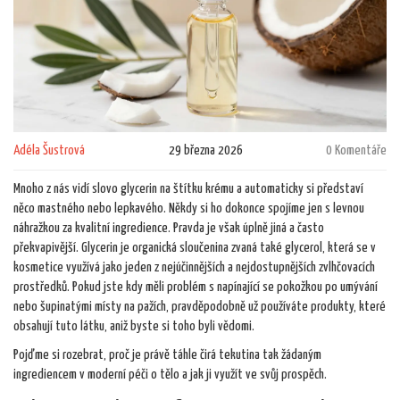
Adéla Šustrová
29 března 2026
0 Komentáře
Mnoho z nás vidí slovo glycerin na štítku krému a automaticky si představí
něco mastného nebo lepkavého. Někdy si ho dokonce spojíme jen s levnou
náhražkou za kvalitní ingredience. Pravda je však úplně jiná a často
překvapivější.
Glycerin
je
organická sloučenina zvaná také glycerol, která se v
kosmetice využívá jako jeden z nejúčinnějších a nejdostupnějších zvlhčovacích
prostředků
. Pokud jste kdy měli problém s napínající se pokožkou po umývání
nebo šupinatými místy na pažích, pravděpodobně už používáte produkty, které
obsahují tuto látku, aniž byste si toho byli vědomi.
Pojďme si rozebrat, proč je právě táhle čirá tekutina tak žádaným
ingrediencem v moderní péči o tělo a jak ji využít ve svůj prospěch.