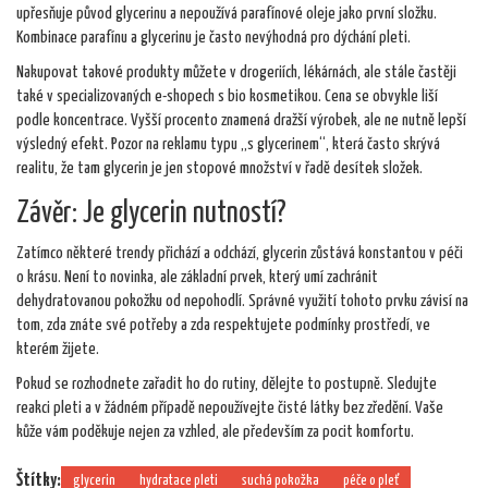
upřesňuje původ glycerinu a nepoužívá parafínové oleje jako první složku.
Kombinace parafínu a glycerinu je často nevýhodná pro dýchání pleti.
Nakupovat takové produkty můžete v drogeriích, lékárnách, ale stále častěji
také v specializovaných e-shopech s bio kosmetikou. Cena se obvykle liší
podle koncentrace. Vyšší procento znamená dražší výrobek, ale ne nutně lepší
výsledný efekt. Pozor na reklamu typu „s glycerinem“, která často skrývá
realitu, že tam glycerin je jen stopové množství v řadě desítek složek.
Závěr: Je glycerin nutností?
Zatímco některé trendy přichází a odchází, glycerin zůstává konstantou v péči
o krásu. Není to novinka, ale základní prvek, který umí zachránit
dehydratovanou pokožku od nepohodlí. Správné využití tohoto prvku závisí na
tom, zda znáte své potřeby a zda respektujete podmínky prostředí, ve
kterém žijete.
Pokud se rozhodnete zařadit ho do rutiny, dělejte to postupně. Sledujte
reakci pleti a v žádném případě nepoužívejte čisté látky bez zředění. Vaše
kůže vám poděkuje nejen za vzhled, ale především za pocit komfortu.
Štítky:
glycerin
hydratace pleti
suchá pokožka
péče o pleť