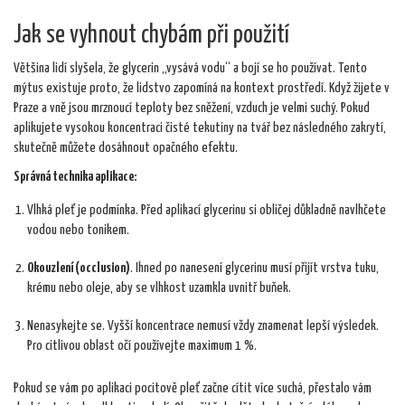
Jak se vyhnout chybám při použití
Většina lidí slyšela, že glycerin „vysává vodu“ a bojí se ho používat. Tento
mýtus existuje proto, že lidstvo zapomíná na kontext prostředí. Když žijete v
Praze a vně jsou mrznoucí teploty bez sněžení, vzduch je velmi suchý. Pokud
aplikujete vysokou koncentraci čisté tekutiny na tvář bez následného zakrytí,
skutečně můžete dosáhnout opačného efektu.
Správná technika aplikace:
Vlhká pleť je podmínka. Před aplikací glycerinu si obličej důkladně navlhčete
vodou nebo tonikem.
Okouzlení (occlusion)
. Ihned po nanesení glycerinu musí přijít vrstva tuku,
krému nebo oleje, aby se vlhkost uzamkla uvnitř buňek.
Nenasykejte se. Vyšší koncentrace nemusí vždy znamenat lepší výsledek.
Pro citlivou oblast očí používejte maximum 1 %.
Pokud se vám po aplikaci pocitově pleť začne cítit více suchá, přestalo vám