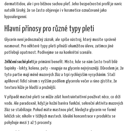
dermatitidou, ale i pro běžnou suchou pleť. Jeho bezpečnostní profil je navíc
natolik široký, že se často objevuje i v kosmetice označované jako
hypoalergenní.
Hlavní přínosy pro různé typy pleti
Glycerin není jednoznačný zázrak, ale spíše nástroj, který musíte správně
nasmovat. Pro některé typy pleti přináší okamžitou úlevu, zatímco jiné
potřebují opatrnost. Podívejme se na konkrétní scenáře.
Zvlhčení suché pleti
je primární benefit.
Místo, kde se nám často tvoří bílé
šupinky - lokty, kolena, paty - reaguje na glycerin nejvýrazněji. Důvodem je, že
tyto partie mají méně mazových žláz a trpí rychlejsším vysycháním. Stačí
aplikovat řídící sérum s vyšším podílem glycerolu večer a ráno zjistíte, že
textura kůže je hladší a pružnější.
V případě mastné pleti se může zdát kontraintuitivní používat něco, co drží
vodu. Ale paradoxně, když je kožní baréra funkční, sekreční aktivita mazových
žláz se stabilizuje. Pokud máte mastnou pleť, hledejte glycerin ve formě
lehčích sér, nikoliv v těžkých mastech. Ideální koncentrace v produktu se
pohybuje mezi 3 až 5 procenty.