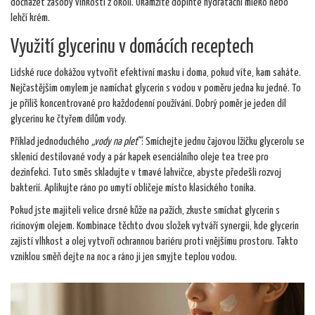
docházet zásoby vlhkosti z okolí. Okamžitě doplňte hydratační mléko nebo
lehčí krém.
Využití glycerinu v domácích receptech
Lidské ruce dokážou vytvořit efektivní masku i doma, pokud víte, kam saháte.
Nejčastějším omylem je namíchat glycerin s vodou v poměru jedna ku jedné. To
je příliš koncentrované pro každodenní používání. Dobrý poměr je jeden díl
glycerinu ke čtyřem dílům vody.
Příklad jednoduchého
„vody na pleť“
: Smíchejte jednu čajovou lžičku glycerolu se
sklenicí destilované vody a pár kapek esenciálního oleje tea tree pro
dezinfekci. Tuto směs skladujte v tmavé lahvičce, abyste předešli rozvoj
bakterií. Aplikujte ráno po umytí obličeje místo klasického tonika.
Pokud jste majiteli velice drsné kůže na pažích, zkuste smíchat glycerin s
ricinovým olejem. Kombinace těchto dvou složek vytváří synergii, kde glycerin
zajistí vlhkost a olej vytvoří ochrannou bariéru proti vnějšímu prostoru. Takto
vzniklou směň dejte na noc a ráno ji jen smyjte teplou vodou.