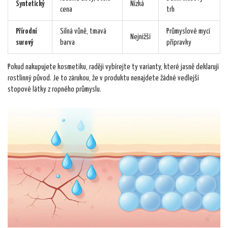
Syntetický
Nízká
cena
trh
Přírodní
Silná vůně, tmavá
Průmyslové mycí
Nejnižší
surový
barva
přípravky
Pokud nakupujete kosmetiku, raději vybírejte ty varianty, které jasně deklarují
rostlinný původ. Je to zárukou, že v produktu nenajdete žádné vedlejší
stopové látky z ropného průmyslu.