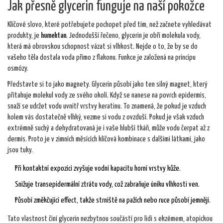
Jak přesně glycerin funguje na naší pokožce
Klíčové slovo, které potřebujete pochopet před tím, než začnete vyhledávat
produkty, je
humektan
. Jednodušší řečeno, glycerin je obří molekula vody,
která má obrovskou schopnost vázat si vlhkost. Nejde o to, že by se do
vašeho těla dostala voda přímo z flakonu. Funkce je založená na principu
osmózy.
Představte si to jako magnety. Glycerin působí jako ten silný magnet, který
přitahuje molekul vody ze svého okolí. Když se nanese na povrch epidermis,
snaží se udržet vodu uvnitř vrstvy keratinu. To znamená, že pokud je vzduch
kolem vás dostatečně vlhký, vezme si vodu z ovzduší. Pokud je však vzduch
extrémně suchý a dehydratovaná je i vaše hlubší tkáň, může vodu čerpat až z
dermis. Proto je v zimních měsících klíčová kombinace s dalšími látkami, jako
jsou tuky.
Při kontaktní expozici zvyšuje vodní kapacitu horní vrstvy kůže.
Snižuje transepidermální ztrátu vody, což zabraňuje úniku vlhkosti ven.
Působí změkčující effect, takže strniště na pažích nebo ruce působí jemněji.
Tato vlastnost činí glycerin nezbytnou součástí pro lidi s ekzémem, atopickou