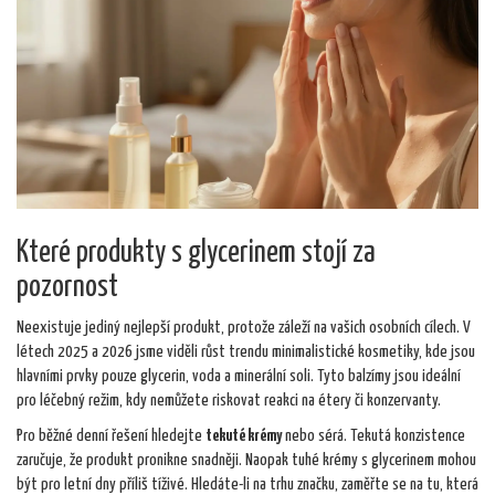
Které produkty s glycerinem stojí za
pozornost
Neexistuje jediný nejlepší produkt, protože záleží na vašich osobních cílech. V
létech 2025 a 2026 jsme viděli růst trendu minimalistické kosmetiky, kde jsou
hlavními prvky pouze glycerin, voda a minerální soli. Tyto balzímy jsou ideální
pro léčebný režim, kdy nemůžete riskovat reakci na étery či konzervanty.
Pro běžné denní řešení hledejte
tekuté krémy
nebo sérá. Tekutá konzistence
zaručuje, že produkt pronikne snadněji. Naopak tuhé krémy s glycerinem mohou
být pro letní dny příliš tíživé. Hledáte-li na trhu značku, zaměřte se na tu, která