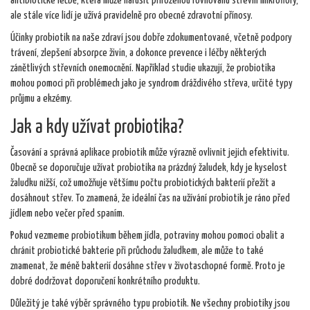
antibiotické léčbě, která může narušit přirozenou rovnováhu střevní mikroflóry,
ale stále více lidí je užívá pravidelně pro obecné zdravotní přínosy.
Účinky probiotik na naše zdraví jsou dobře zdokumentované, včetně podpory
trávení, zlepšení absorpce živin, a dokonce prevence i léčby některých
zánětlivých střevních onemocnění. Například studie ukazují, že probiotika
mohou pomoci při problémech jako je syndrom dráždivého střeva, určité typy
průjmu a ekzémy.
Jak a kdy užívat probiotika?
Časování a správná aplikace probiotik může výrazně ovlivnit jejich efektivitu.
Obecně se doporučuje užívat probiotika na prázdný žaludek, kdy je kyselost
žaludku nižší, což umožňuje většímu počtu probiotických bakterií přežít a
dosáhnout střev. To znamená, že ideální čas na užívání probiotik je ráno před
jídlem nebo večer před spaním.
Pokud vezmeme probiotikum během jídla, potraviny mohou pomoci obalit a
chránit probiotické bakterie při průchodu žaludkem, ale může to také
znamenat, že méně bakterií dosáhne střev v životaschopné formě. Proto je
dobré dodržovat doporučení konkrétního produktu.
Důležitý je také výběr správného typu probiotik. Ne všechny probiotiky jsou