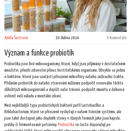
Adéla Šustrová
30 dubna 2024
0 Komentáře
Význam a funkce probiotik
Probiotika jsou živé mikroorganismy, které, když jsou přijímány v dostatečném
množství, přináší zdravotní přínos hostitelskému organismu. Obvykle se jedná
o baktérie, které jsou součástí přirozené mikroflóry našeho zažívacího traktu.
Přidáním probiotik do našeho stravování můžeme podpořit rovnováhu těchto
důležitých mikroorganismů a zlepšit naše trávení, podpořit imunitu a dokonce
ovlivnit naši náladu a mentální zdraví.
Mezi nejběžnější typy probiotických bakterií patří Lactobacillus a
Bifidobacterium, které se přirozeně vyskytují v našem trávicím systému, ale
jsou také dostupné jako doplněk stravy v různých formách jako jsou kapsle,
prášky či fermentované potraviny.
Probiotika
se často doporučují po