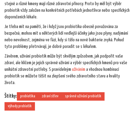
stejné a různé kmeny mají různé zdravotní přínosy. Proto by měl být výběr
probiotik vždy založen na konkrétních potřebách jednotlivce nebo specifických
doporučeních lékaře.
Je třeba mít na paměti, že i když jsou probiotika obecně považována za
bezpečná, mohou mít u některých lidí vedlejší účinky jako jsou plyny, nadýmání
nebo nevolnost, zejména ve fázi, kdy si tělo na nové bakterie zvyká. Pokud
tyto problémy přetrvávají, je dobré poradit se s lékařem.
Závěrem, užívání probiotik může být skvělým způsobem, jak podpořit vaše
zdraví, ale klíčem je jejich správné užívání a výběr specifických kmenů pro vaše
unikátní zdravotní potřeby. S pravidelným
užíváním
a vhodnou kombinací
probiotik se můžete těšit na zlepšení svého zdravotního stavu a kvality
života.
Štítky:
probiotika
zdraví střev
správné užívání probiotik
výhody probiotik