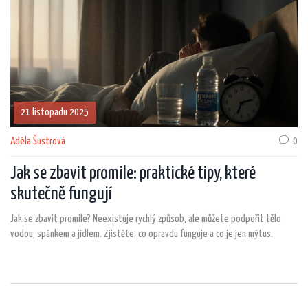
21 listopadu 2025
Adéla Šustrová
0
Jak se zbavit promile: praktické tipy, které
skutečně fungují
Jak se zbavit promile? Neexistuje rychlý způsob, ale můžete podpořit tělo
vodou, spánkem a jídlem. Zjistěte, co opravdu funguje a co je jen mýtus.