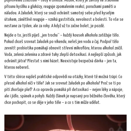
pojivovému ztluštění – tedy k cirhóze.
Mozek
,
který je závislý na stabilním
přísunu kyslíku a glukózy
, reaguje zpomalením reakcí, poruchami paměti a
náladou. A
žaludek
,
který se snaží ochránit samotný sebe před kyselým
útokem
, zánětlivě reaguje – vzniká gastritida, nevolnost a bolesti. To vše se
nestane za týden, ale za roky. A když už to začne bolet, je pozdě.
Nejde o to, jestli piješ „jen trochu“ – každý kousek alkoholu zatěžuje tělo.
Pokud chceš srovnat žaludek po víkendu, neřeš jen vodu a čaj. Podpoř tělo
zevnitř: probiotika pomáhají obnovit střevní mikroflóru, kterou alkohol zničil.
Voda, zelená zelenina a zdravé tuky zlepší detoxikaci. A nejlepší způsob, jak
ochránit játra? Přestat s nimi házet. Neexistuje bezpečná dávka – jen ta,
kterou nebereš.
V této sbírce najdeš praktické odpovědi na otázky, které tě možná trápí: Co
přesně alkohol ničí v těle? Jak se srovnat žaludek po alkoholu? Proč se ti po
pití zhoršuje pleť? A co opravdu pomáhá při detoxikaci – nejen léky a nápoje,
ale i jídlo, spánek a pohyb. Každý článek je napsaný pro běžného člověka, který
chce pochopit, co se děje v jeho těle – a co s tím může udělat.