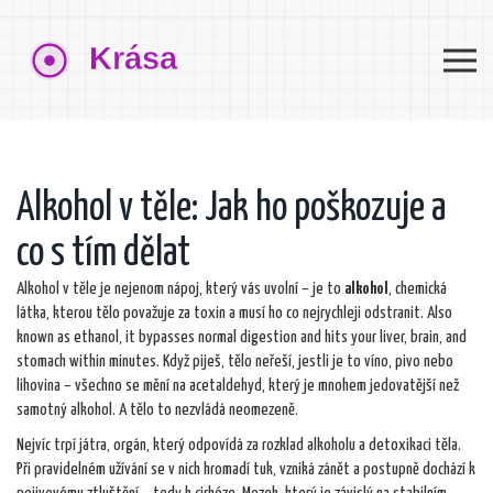
Alkohol v těle: Jak ho poškozuje a
co s tím dělat
Alkohol v těle je nejenom nápoj, který vás uvolní – je to
alkohol
,
chemická
látka, kterou tělo považuje za toxin a musí ho co nejrychleji odstranit
. Also
known as
ethanol
, it bypasses normal digestion and hits your liver, brain, and
stomach within minutes.
Když piješ, tělo neřeší, jestli je to víno, pivo nebo
lihovina – všechno se mění na acetaldehyd, který je mnohem jedovatější než
samotný alkohol. A tělo to nezvládá neomezeně.
Nejvíc trpí
játra
,
orgán, který odpovídá za rozklad alkoholu a detoxikaci těla
.
Při pravidelném užívání se v nich hromadí tuk, vzniká zánět a postupně dochází k