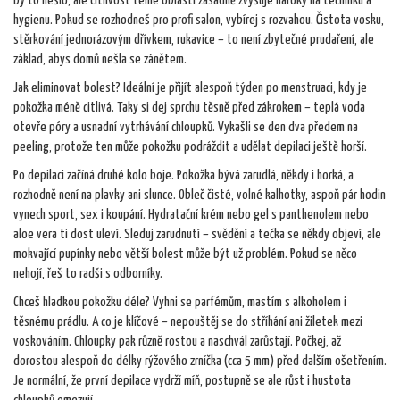
by to nešlo, ale citlivost téhle oblasti zásadně zvyšuje nároky na techniku a
hygienu. Pokud se rozhodneš pro profi salon, vybírej s rozvahou. Čistota vosku,
stěrkování jednorázovým dřívkem, rukavice – to není zbytečné prudaření, ale
základ, abys domů nešla se zánětem.
Jak eliminovat bolest? Ideální je přijít alespoň týden po menstruaci, kdy je
pokožka méně citlivá. Taky si dej sprchu těsně před zákrokem – teplá voda
otevře póry a usnadní vytrhávání chloupků. Vykašli se den dva předem na
peeling, protože ten může pokožku podráždit a udělat depilaci ještě horší.
Po depilaci začíná druhé kolo boje. Pokožka bývá zarudlá, někdy i horká, a
rozhodně není na plavky ani slunce. Obleč čisté, volné kalhotky, aspoň pár hodin
vynech sport, sex i koupání. Hydratační krém nebo gel s panthenolem nebo
aloe vera ti dost uleví. Sleduj zarudnutí – svědění a tečka se někdy objeví, ale
mokvající pupínky nebo větší bolest může být už problém. Pokud se něco
nehojí, řeš to radši s odborníky.
Chceš hladkou pokožku déle? Vyhni se parfémům, mastím s alkoholem i
těsnému prádlu. A co je klíčové – nepouštěj se do stříhání ani žiletek mezi
voskováním. Chloupky pak různě rostou a naschvál zarůstají. Počkej, až
dorostou alespoň do délky rýžového zrníčka (cca 5 mm) před dalším ošetřením.
Je normální, že první depilace vydrží míň, postupně se ale růst i hustota