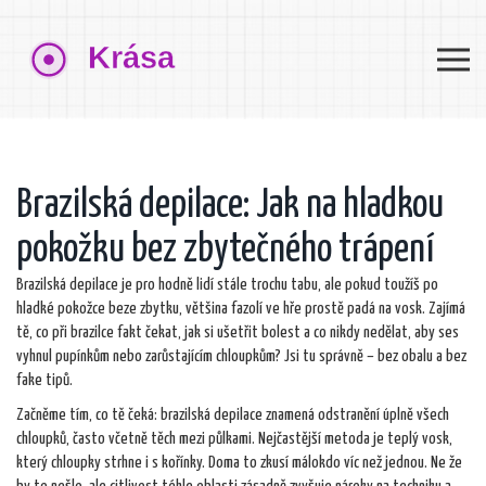
Brazilská depilace: Jak na hladkou
pokožku bez zbytečného trápení
Brazilská depilace je pro hodně lidí stále trochu tabu, ale pokud toužíš po
hladké pokožce beze zbytku, většina fazolí ve hře prostě padá na vosk. Zajímá
tě, co při brazilce fakt čekat, jak si ušetřit bolest a co nikdy nedělat, aby ses
vyhnul pupínkům nebo zarůstajícím chloupkům? Jsi tu správně – bez obalu a bez
fake tipů.
Začněme tím, co tě čeká: brazilská depilace znamená odstranění úplně všech
chloupků, často včetně těch mezi půlkami. Nejčastější metoda je teplý vosk,
který chloupky strhne i s kořínky. Doma to zkusí málokdo víc než jednou. Ne že