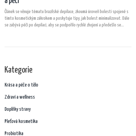
a péči
Článek se věnuje tématu brazilské depilace, zkoumá úroveň bolesti spojené s
tímto kosmetickým zákrokem a poskytuje tipy, jak bolest minimalizovat. Dále
se zabývá péčí po depilaci, aby se podpořilo rychlé zhojení a předešlo se
zbytečným podrážděním. Přináší užitečné informace pro každého, kdo uvažuje o
brazilské depilaci nebo hledá způsoby, jak zlepšit svou zkušenost s tímto
zákrokem.
Kategorie
Krása a péče o tělo
Zdraví a wellness
Doplňky stravy
Pleťová kosmetika
Probiotika