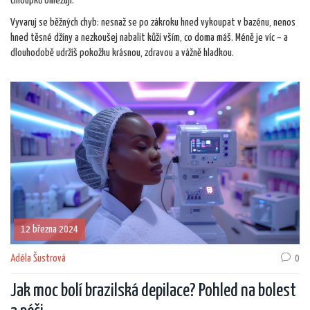
chloupků omezují.
Vyvaruj se běžných chyb: nesnaž se po zákroku hned vykoupat v bazénu, nenos
hned těsné džíny a nezkoušej nabalit kůži vším, co doma máš. Méně je víc – a
dlouhodobě udržíš pokožku krásnou, zdravou a vážně hladkou.
12 března 2024
Adéla Šustrová
0
Jak moc bolí brazilská depilace? Pohled na bolest