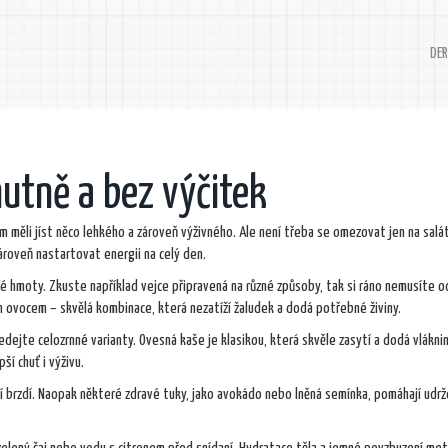
DER
hutně a bez výčitek
om měli jíst něco lehkého a zároveň výživného. Ale není třeba se omezovat jen na salá
roveň nastartovat energii na celý den.
vé hmoty. Zkuste například vejce připravená na různé způsoby, tak si ráno nemusíte o
ým ovocem – skvělá kombinace, která nezatíží žaludek a dodá potřebné živiny.
edejte celozrnné varianty. Ovesná kaše je klasikou, která skvěle zasytí a dodá vláknin
ší chuť i výživu.
tí brzdí. Naopak některé zdravé tuky, jako avokádo nebo lněná semínka, pomáhají udrž