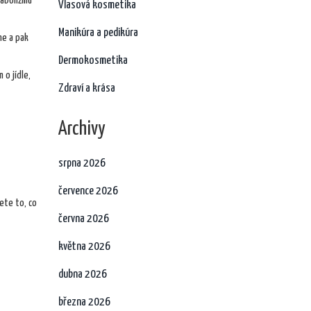
tabolizmu
Vlasová kosmetika
Manikúra a pedikúra
ne a pak
Dermokosmetika
 o jídle,
Zdraví a krása
Archivy
srpna 2026
července 2026
ete to, co
června 2026
května 2026
dubna 2026
března 2026