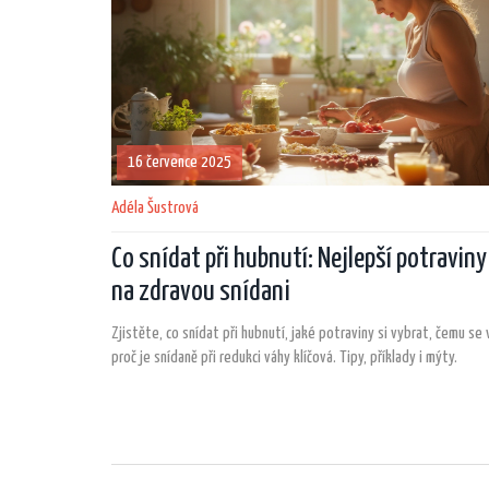
16 července 2025
Adéla Šustrová
Co snídat při hubnutí: Nejlepší potraviny
na zdravou snídani
Zjistěte, co snídat při hubnutí, jaké potraviny si vybrat, čemu se
proč je snídaně při redukci váhy klíčová. Tipy, příklady i mýty.