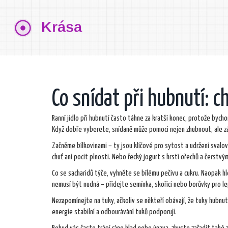
Co snídat při hubnutí: c
Ranní jídlo při hubnutí často táhne za kratší konec, protože bych
Když dobře vyberete, snídaně může pomoci nejen zhubnout, ale zá
Začněme bílkovinami – ty jsou klíčové pro sytost a udržení svalo
chuť ani pocit plnosti. Nebo řecký jogurt s hrstí ořechů a čerstv
Co se sacharidů týče, vyhněte se bílému pečivu a cukru. Naopak hl
nemusí být nudná – přidejte semínka, skořici nebo borůvky pro lep
Nezapomínejte na tuky, ačkoliv se někteří obávají, že tuky hubnu
energie stabilní a odbourávání tuků podporují.