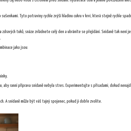
 zelený čaj nebo vodu s citronem před snídaní. Hydratace těla a jemné povzbuzení me
ušenkami. Tyto potraviny rychle zvýší hladinu cukru v krvi, která stejně rychle spad
a zdravých tuků, snáze zvládnete celý den a ubráníte se přejídání. Snídaně tak není jen
.
ombinace jako jsou:
ínky.
 aby ranní příprava snídaně nebyla stres. Experimentujte s přísadami, dokud nenajd
ch. A snídaně může být váš tajný spojenec, pokud ji dobře zvolíte.