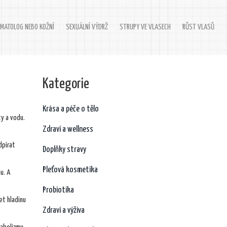
MATOLOG NEBO KOŽNÍ
SEXUÁLNÍ VÝDRŽ
STRUPY VE VLASECH
RŮST VLASŮ
Kategorie
Krása a péče o tělo
ty a vodu.
Zdraví a wellness
dpírat
Doplňky stravy
Pleťová kosmetika
u. A
Probiotika
et hladinu
Zdraví a výživa