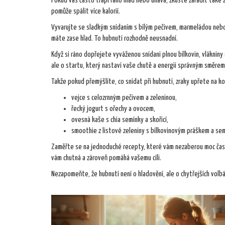
Pokud vás často trápí ráno hlad nebo únava, zkuste zařadit také
pomůže spálit více kalorií.
Vyvarujte se sladkým snídaním s bílým pečivem, marmeládou nebo s
máte zase hlad. To hubnutí rozhodně neusnadní.
Když si ráno dopřejete vyváženou snídani plnou bílkovin, vlákniny 
ale o startu, který nastaví vaše chutě a energii správným směrem
Takže pokud přemýšlíte, co snídat při hubnutí, zraky upřete na k
vejce s celozrnným pečivem a zeleninou,
řecký jogurt s ořechy a ovocem,
ovesná kaše s chia semínky a skořicí,
smoothie z listové zeleniny s bílkovinovým práškem a sem
Zaměřte se na jednoduché recepty, které vám nezaberou moc času,
vám chutná a zároveň pomáhá vašemu cíli.
Nezapomeňte, že hubnutí není o hladovění, ale o chytřejších volbá