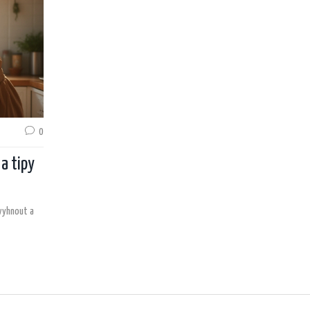
0
 a tipy
 vyhnout a