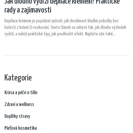
Jak dlouho vydrží depilace krémem? Praktické
rady a zajímavosti
Depilace krémem je populární způsob, jak dosáhnout hladké pokožky bez
bolesti z holení či voskování. Tento článek se zabývá tím, jak dlouho výsledek
vydrží, a nabízí praktické tipy, jak prodloužit efekt. Najdete zde také
zajímavosti o složení depilačních krémů a jejich výhodách. Prozkoumáme, jak
depilační krémy fungují a proč mohou být tou správnou volbou pro mnoho lidí.
Čekají vás také rady, jak minimalizovat možné podráždění pokožky.
Kategorie
Krása a péče o tělo
Zdraví a wellness
Doplňky stravy
Pleťová kosmetika