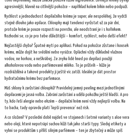
toho nepřeháněj. Každá značka používá různé ingredience. Levnější krémy bývají
agresivnější, hlavně na citlivější pokožce – například kolem bikin nebo podpaží.
Rychlost a jednoduchost depilačního krému je super, ale nespoléhej, že vydrží
stejně dlouho jako epilace. Chloupky mají tendenci vyrůstat už za pár dní,
protože krém je pouze rozpustí na povrchu, ale neodstraní je i s kořínkem.
Rozhodni se, co je pro tebe důležitější – komfort, rychlost, nebo delší efekt?
Nejčastější chyba? Špatné mytí po aplikaci. Pokud na pokožce zůstane i kousek
krému, může dojít ke svědění nebo vyrážce. Opláchni vždy důkladně vlažnou
vodou, ne horkou, a neškrábej. Ze zvyku lidé hned po depilaci použijí
alkoholovou vodu nebo parfémované mléko. To je průšvih – kůže je
rozdrážděná a takové produkty ji ještě víc zatíží. Ideální je dát prostor
hydratačnímu krému bez parfemace.
Máš sklony k zarůstání chloupků? Pravidelný jemný peeling mezi jednotlivými
depilacemi je jasná volba. Zabrání zarůstání a udělá pokožku ještě hladší. A pro
ty, kdo řeší alergie nebo ekzém – depilační krém není vždy nejlepší volba. Na
to bacha, tady opravdu platí 'lepší prevence' než risk.
A co složení? V poslední době najdeš ve stojanech i šetrné varianty s aloe vera
nebo oleji, které nepotrápí suchou kůži tak jako starší typy. Sleduj etikety a
vyhni se produktům s příliš silným parfémem – ten je zbytečný a může spíš