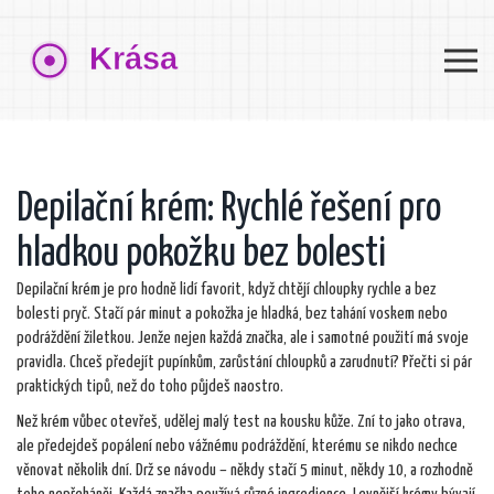
Depilační krém: Rychlé řešení pro
hladkou pokožku bez bolesti
Depilační krém je pro hodně lidí favorit, když chtějí chloupky rychle a bez
bolesti pryč. Stačí pár minut a pokožka je hladká, bez tahání voskem nebo
podráždění žiletkou. Jenže nejen každá značka, ale i samotné použití má svoje
pravidla. Chceš předejít pupínkům, zarůstání chloupků a zarudnutí? Přečti si pár
praktických tipů, než do toho půjdeš naostro.
Než krém vůbec otevřeš, udělej malý test na kousku kůže. Zní to jako otrava,
ale předejdeš popálení nebo vážnému podráždění, kterému se nikdo nechce
věnovat několik dní. Drž se návodu – někdy stačí 5 minut, někdy 10, a rozhodně