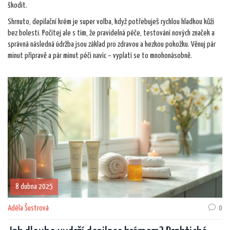
škodit.
Shrnuto, depilační krém je super volba, když potřebuješ rychlou hladkou kůži
bez bolesti. Počítej ale s tím, že pravidelná péče, testování nových značek a
správná následná údržba jsou základ pro zdravou a hezkou pokožku. Věnuj pár
minut přípravě a pár minut péči navíc – vyplatí se to mnohonásobně.
8 dubna 2025
Adéla Šustrová
0