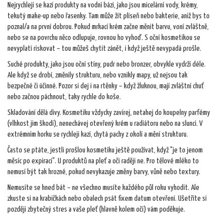
Nejrychleji se kazí produkty na vodní bázi, jako jsou micelární vody, krémy,
tekutý make-up nebo řasenky. Tam může žít plíseň nebo bakterie, aniž bys to
poznal/a na první dobrou. Pokud mrkací krém začne měnit barvu, voní zvláštně,
nebo se na povrchu něco odlupuje, rovnou ho vyhoď. S oční kosmetikou se
nevyplatí riskovat – tou můžeš chytit zánět, i když ještě nevypadá prošle.
Suché produkty, jako jsou oční stíny, pudr nebo bronzer, obvykle vydrží déle.
Ale když se drobí, změnily strukturu, nebo vznikly mapy, už nejsou tak
bezpečné či účinné. Pozor si dej i na rtěnky – když žluknou, mají zvláštní chuť
nebo začnou páchnout, taky rychle do koše.
Skladování dělá divy. Kosmetiku vždycky zavírej, netahej do koupelny parfémy
(vlhkost jim škodí), nenechávej otevřený krém u radiátoru nebo na slunci. V
extrémním horku se rychleji kazí, chytá pachy z okolí a mění strukturu.
Často se ptáte, jestli prošlou kosmetiku ještě používat, když "je to jenom
měsíc po expiraci". U produktů na pleť a oči raději ne. Pro tělové mléko to
nemusí být tak hrozné, pokud nevykazuje změny barvy, vůně nebo textury.
Nemusíte se hned bát – ne všechno musíte každého půl roku vyhodit. Ale
zkuste si na krabičkách nebo obalech psát fixem datum otevření. Ušetříte si
později zbytečný stres a vaše pleť (hlavně kolem očí) vám poděkuje.