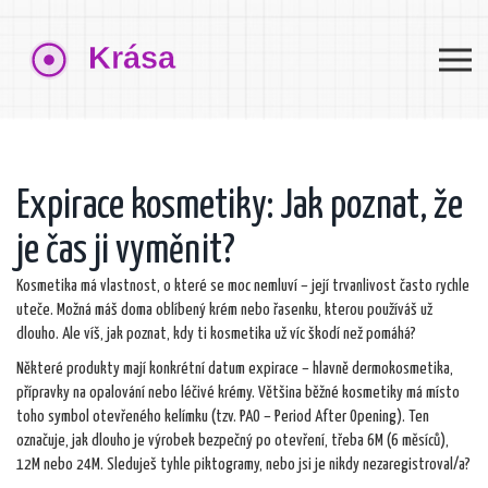
Expirace kosmetiky: Jak poznat, že
je čas ji vyměnit?
Kosmetika má vlastnost, o které se moc nemluví – její trvanlivost často rychle
uteče. Možná máš doma oblíbený krém nebo řasenku, kterou používáš už
dlouho. Ale víš, jak poznat, kdy ti kosmetika už víc škodí než pomáhá?
Některé produkty mají konkrétní datum expirace – hlavně dermokosmetika,
přípravky na opalování nebo léčivé krémy. Většina běžné kosmetiky má místo
toho symbol otevřeného kelímku (tzv. PAO – Period After Opening). Ten
označuje, jak dlouho je výrobek bezpečný po otevření, třeba 6M (6 měsíců),
12M nebo 24M. Sleduješ tyhle piktogramy, nebo jsi je nikdy nezaregistroval/a?