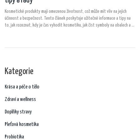
tipy a rady
Kosmetické produkty mají omezenou životnost, což může mít vliv na jejich
účinnost a bezpečnost. Tento článek poskytuje užitečné informace a tipy na
to, jak rozeznat, kdy je čas vyhodit kosmetiku, jak číst symboly na obalech a co
se může stát, pokud používáte prošlé produkty. Naučte se také, jak správně
skladovat kosmetiku, aby vám vydržela co nejdéle.
Kategorie
Krása a péče o tělo
Zdraví a wellness
Doplňky stravy
Pleťová kosmetika
Probiotika