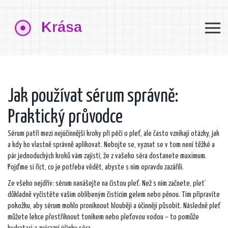
Jak používat sérum správně:
Praktický průvodce
Sérum patří mezi nejúčinnější kroky při péči o pleť, ale často vznikají otázky, jak
a kdy ho vlastně správně aplikovat. Nebojte se, vyznat se v tom není těžké a
pár jednoduchých kroků vám zajistí, že z vašeho séra dostanete maximum.
Pojďme si říct, co je potřeba vědět, abyste s ním opravdu zazářili.
Ze všeho nejdřív: sérum nanášejte na čistou pleť. Než s ním začnete, plet’
důkladně vyčistěte vaším oblíbeným čisticím gelem nebo pěnou. Tím připravíte
pokožku, aby sérum mohlo proniknout hlouběji a účinněji působit. Následně pleť
můžete lehce přestříknout tonikem nebo pleťovou vodou – to pomůže