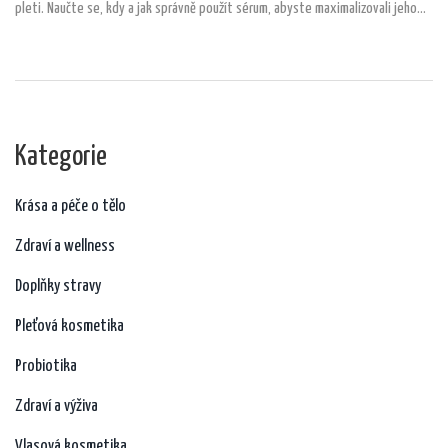
pleti. Naučte se, kdy a jak správně použít sérum, abyste maximalizovali jeho
účinky. Tipy a triky pro různý typy pleti vám pomohou dosáhnout nejlepšího
možného výsledku.
Kategorie
Krása a péče o tělo
Zdraví a wellness
Doplňky stravy
Pleťová kosmetika
Probiotika
Zdraví a výživa
Vlasová kosmetika