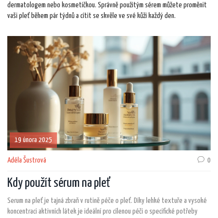
dermatologem nebo kosmetičkou. Správně použitým sérem můžete proměnit
vaši pleť během pár týdnů a cítit se skvěle ve své kůži každý den.
19 února 2025
Adéla Šustrová
0
Kdy použít sérum na pleť
Serum na pleť je tajná zbraň v rutině péče o pleť. Díky lehké textuře a vysoké
koncentraci aktivních látek je ideální pro cílenou péči o specifické potřeby