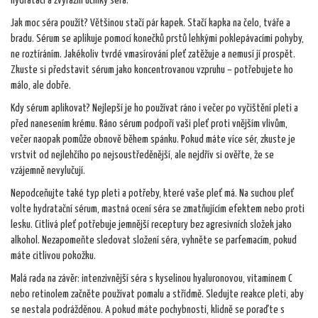
hydrataci a zvýrazní účinky séra.
Jak moc séra použít? Většinou stačí pár kapek. Stačí kapka na čelo, tváře a
bradu. Sérum se aplikuje pomocí konečků prstů lehkými poklepávacími pohyby,
ne roztíráním. Jakékoliv tvrdé vmasírování pleť zatěžuje a nemusí jí prospět.
Zkuste si představit sérum jako koncentrovanou vzpruhu – potřebujete ho
málo, ale dobře.
Kdy sérum aplikovat? Nejlepší je ho používat ráno i večer po vyčištění pleti a
před nanesením krému. Ráno sérum podpoří vaši pleť proti vnějším vlivům,
večer naopak pomůže obnově během spánku. Pokud máte více sér, zkuste je
vrstvit od nejlehčího po nejsoustředěnější, ale nejdřív si ověřte, že se
vzájemně nevylučují.
Nepodceňujte také typ pleti a potřeby, které vaše pleť má. Na suchou pleť
volte hydratační sérum, mastná ocení séra se zmatňujícím efektem nebo proti
lesku. Citlivá pleť potřebuje jemnější receptury bez agresivních složek jako
alkohol. Nezapomeňte sledovat složení séra, vyhněte se parfemacím, pokud
máte citlivou pokožku.
Malá rada na závěr: intenzivnější séra s kyselinou hyaluronovou, vitaminem C
nebo retinolem začněte používat pomalu a střídmě. Sledujte reakce pleti, aby
se nestala podrážděnou. A pokud máte pochybnosti, klidně se poraďte s