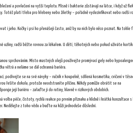
blečení a povlečení na vyšší teplotu. Plísně i bakterie zůstávají na látce, i když už fle
átky. Totéž platí třeba pro hřebeny nebo žiletky – pořádně vydezinfikovat nebo radši 
at i jeho. Kočky i psi ho přenášejí často, aniž by na nich bylo něco poznat. Na tohle 
né uzliny, radši běžte rovnou za lékařem. U dětí, těhotných nebo pokud užíváte korti
anou sprchováním. Místo mastných olejů používejte promývací gely nebo hypoalerge
žka větrá a neláme se dál ochranná bariéra.
cí, podívejte se na své návyky – ručník v koupelně, sdílená kosmetika, cvičení v těs
erou řešíte dokola, protože neodstraníte příčinu. Někdy pomůže obrátit se na
ruje její bariéru – zařaďte ji do rutiny, hlavně v rizikových obdobích.
á volba péče, čistoty, rychlá reakce po prvním příznaku a klidně i krátká konzultace s
der. Nedělejte z toho vědu a buďte na kůži jednoduše důslední.