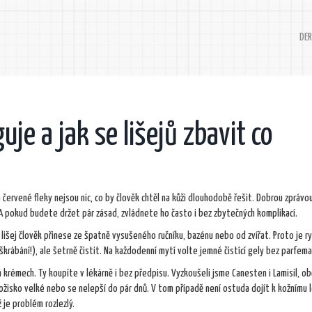
DER
uje a jak se lišejů zbavit co
a červené fleky nejsou nic, co by člověk chtěl na kůži dlouhodobě řešit. Dobrou zprávou
. A pokud budete držet pár zásad, zvládnete ho často i bez zbytečných komplikací.
si lišej člověk přinese ze špatně vysušeného ručníku, bazénu nebo od zvířat. Proto je ry
krábání!), ale šetrně čistit. Na každodenní mytí volte jemné čistící gely bez parfema
h krémech. Ty koupíte v lékárně i bez předpisu. Vyzkoušeli jsme Canesten i Lamisil, ob
ožisko velké nebo se nelepší do pár dnů. V tom případě není ostuda dojít k kožnímu l
 je problém rozlezlý.