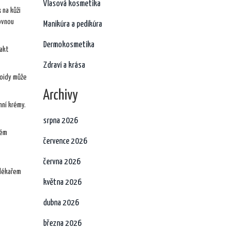
Vlasová kosmetika
k na kůži
rovnou
Manikúra a pedikúra
Dermokosmetika
fakt
Zdraví a krása
koidy může
Archivy
nní krémy.
srpna 2026
ném
července 2026
června 2026
 lékařem
května 2026
dubna 2026
března 2026