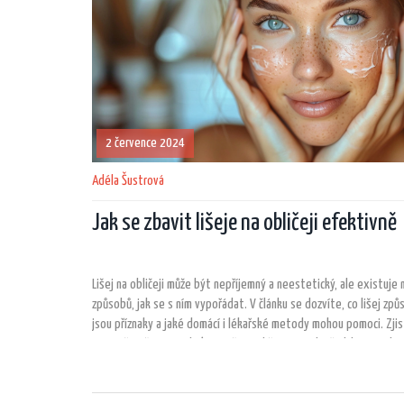
2 července 2024
Adéla Šustrová
Jak se zbavit lišeje na obličeji efektivně
Lišej na obličeji může být nepříjemný a neestetický, ale existuje
způsobů, jak se s ním vypořádat. V článku se dozvíte, co lišej způ
jsou příznaky a jaké domácí i lékařské metody mohou pomoci. Zjis
správně pečovat o pleť postiženou lišejem a jak předcházet jeho 