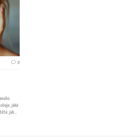
0
 mnoho
sobuje, jaké
těte, jak
vzniku.