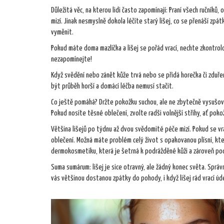
Důležitá věc, na kterou lidi často zapomínají: Praní všech ručníků, o
mizí. Jinak nesmyslně dokola léčíte starý lišej, co se přenáší zp
vyměnit.
Pokud máte doma mazlíčka a lišej se pořád vrací, nechte zkontrolov
nezapomínejte!
Když svědění nebo zánět kůže trvá nebo se přidá horečka či zduře
být průběh horší a domácí léčba nemusí stačit.
Co ještě pomáhá? Držte pokožku suchou, ale ne zbytečně vysušov
Pokud nosíte těsné oblečení, zvolte radši volnější střihy, ať poko
Většina lišejů po týdnu až dvou svědomité péče mizí. Pokud se vra
oblečení. Možná máte problém celý život s opakovanou plísní, kt
dermokosmetiku, která je šetrná k podrážděné kůži a zároveň podpo
Suma sumárum: lišej je sice otravný, ale žádný konec světa. Správn
vás většinou dostanou zpátky do pohody, i když lišej rád vrací ú