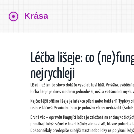
Léčba lišeje: co (ne)fung
nejrychleji
Lišej – už jen to slovo dokáže vyvolat husí kůži. Vyrážka, svědění 
léčba lišeje je dnes mnohem jednodušší, než si většina lidí myslí
Nejčastější příčina lišeje je infekce plísní nebo bakterií. Typicky 
reakce klíčová. Prvním krokem je pokožku vůbec nedráždit (žádné š
Druhá věc – opravdu fungující léčba je založená na antimykotickýc
pomáhají, když začnete hned. Někdy ale nestačí, hlavně pokud je l
Doktor někdy předepíše silnější masti nebo léky na polykání, když