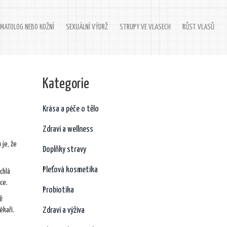
MATOLOG NEBO KOŽNÍ
SEXUÁLNÍ VÝDRŽ
STRUPY VE VLASECH
RŮST VLASŮ
Kategorie
Krása a péče o tělo
Zdraví a wellness
 je, že
Doplňky stravy
Pleťová kosmetika
chlá
ce.
Probiotika
ě
ékaři.
Zdraví a výživa