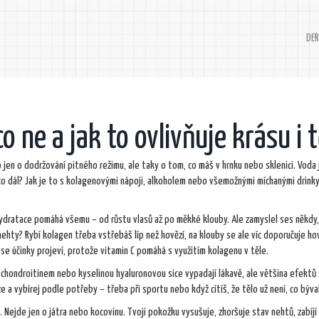
DER
co ne a jak to ovlivňuje krásu i 
to jen o dodržování pitného režimu, ale taky o tom, co máš v hrnku nebo sklenici. Voda
 co dál? Jak je to s kolagenovými nápoji, alkoholem nebo všemožnými míchanými drinky
Hydratace pomáhá všemu – od růstu vlasů až po měkké klouby. Ale zamyslel ses někdy, 
hty? Rybí kolagen třeba vstřebáš líp než hovězí, na klouby se ale víc doporučuje hov
se účinky projeví, protože vitamin C pomáhá s využitím kolagenu v těle.
, chondroitinem nebo kyselinou hyaluronovou sice vypadají lákavě, ale většina efektů 
nze a vybírej podle potřeby – třeba při sportu nebo když cítíš, že tělo už není, co býva
. Nejde jen o játra nebo kocovinu. Tvoji pokožku vysušuje, zhoršuje stav nehtů, zabíj