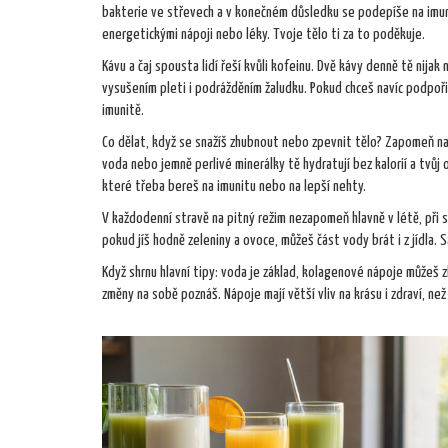
bakterie ve střevech a v konečném důsledku se podepíše na imunit
energetickými nápoji nebo léky. Tvoje tělo ti za to poděkuje.
Kávu a čaj spousta lidí řeší kvůli kofeinu. Dvě kávy denně tě nija
vysušením pleti i podrážděním žaludku. Pokud chceš navíc podpoři
imunitě.
Co dělat, když se snažíš zhubnout nebo zpevnit tělo? Zapomeň na 
voda nebo jemně perlivé minerálky tě hydratují bez kalorií a tvůj
které třeba bereš na imunitu nebo na lepší nehty.
V každodenní stravě na pitný režim nezapomeň hlavně v létě, při s
pokud jíš hodně zeleniny a ovoce, můžeš část vody brát i z jídla. S
Když shrnu hlavní tipy: voda je základ, kolagenové nápoje můžeš z
změny na sobě poznáš. Nápoje mají větší vliv na krásu i zdraví, než 