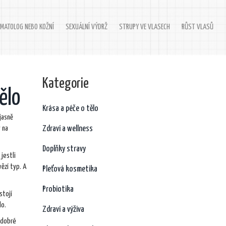
MATOLOG NEBO KOŽNÍ
SEXUÁLNÍ VÝDRŽ
STRUPY VE VLASECH
RŮST VLASŮ
Kategorie
tělo
Krása a péče o tělo
 jasně
 na
Zdraví a wellness
Doplňky stravy
jestli
ězí typ. A
Pleťová kosmetika
Probiotika
stojí
lo.
Zdraví a výživa
í dobré