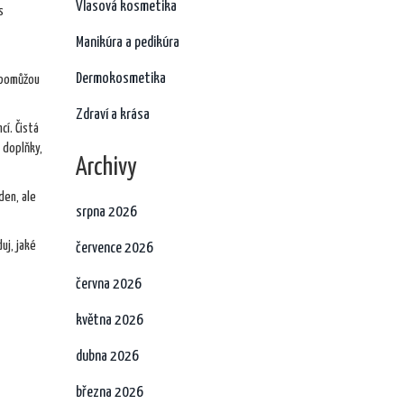
Vlasová kosmetika
s
Manikúra a pedikúra
Dermokosmetika
e pomůžou
Zdraví a krása
cí. Čistá
 doplňky,
Archivy
den, ale
srpna 2026
uj, jaké
července 2026
června 2026
května 2026
dubna 2026
března 2026