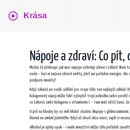
Nápoje a zdraví: Co pít, 
Možná tě překvapí, jak moc nápoje ovlivňují zdraví i vzhled. Není 
vede – bez ní nejsou zdravé nehty, pleť ani pořádná energie. Ale
podporu imunity?
Když sáhneš po vodě, uděláš pro svoje tělo ten nejlepší základ. 
kolagenový nápoj může fakt vylepšit tvoji pokožku nebo posílit ne
co taková směs kolagenu s vitamínem C – tam máš větší šanci, že 
U pití na klouby by sis měl hlídat složení. Nápoje s glukosaminem
hlavně na změně jídelníčku. Když už chceš něco navíc, najdi si rece
Alkohol je úplný opak – i malé množství může tělu pořádně zavařit