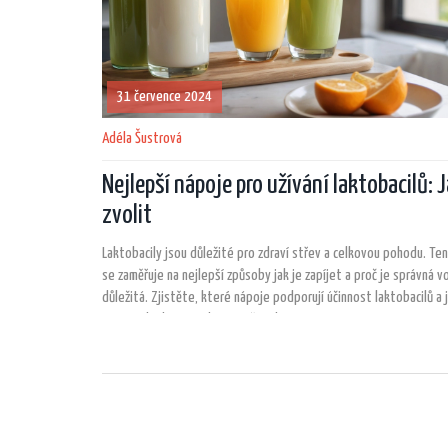
31 července 2024
Adéla Šustrová
Nejlepší nápoje pro užívání laktobacilů: 
zvolit
Laktobacily jsou důležité pro zdraví střev a celkovou pohodu. Te
se zaměřuje na nejlepší způsoby jak je zapíjet a proč je správná v
důležitá. Zjistěte, které nápoje podporují účinnost laktobacilů a 
správná hydratace vliv na naše zdraví.