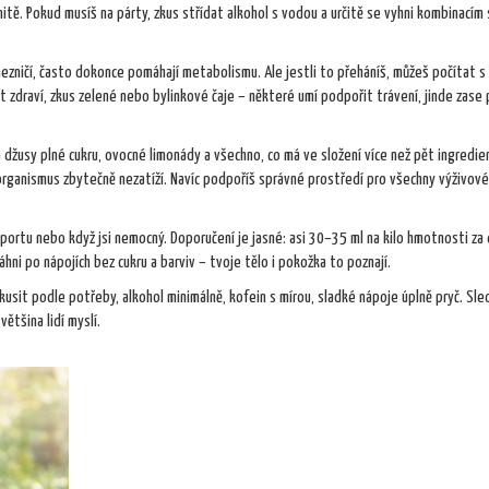
ě. Pokud musíš na párty, zkus střídat alkohol s vodou a určitě se vyhni kombinacím 
k nezničí, často dokonce pomáhají metabolismu. Ale jestli to přeháníš, můžeš počítat s
t zdraví, zkus zelené nebo bylinkové čaje – některé umí podpořit trávení, jinde zas
džusy plné cukru, ovocné limonády a všechno, co má ve složení více než pět ingredien
 organismus zbytečně nezatíží. Navíc podpoříš správné prostředí pro všechny výživové
portu nebo když jsi nemocný. Doporučení je jasné: asi 30–35 ml na kilo hmotnosti za 
áhni po nápojích bez cukru a barviv – tvoje tělo i pokožka to poznají.
kusit podle potřeby, alkohol minimálně, kofein s mírou, sladké nápoje úplně pryč. Sled
většina lidí myslí.