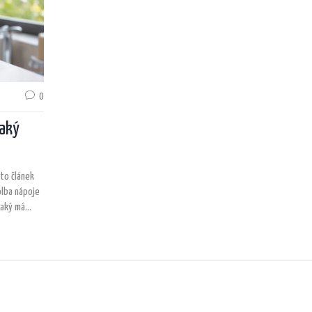
0
Jaký
nto článek
olba nápoje
jaký má