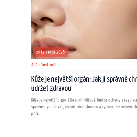
24 července 2026
Adéla Šustrová
Kůže je největší orgán: Jak ji správně ch
udržet zdravou
Kůže je největší orgán těla a plní klíčové funkce ochrany a regula
správně hydratovat, chránit před sluncem a vyhnout se běžným c
péči.