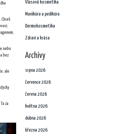
Vlasová kosmetika
ožka
Manikúra a pedikúra
. Chceš
ovoci.
Dermokosmetika
olagenem,
Zdraví a krása
ie nebo
Archivy
ma bez
srpna 2026
že, ale
července 2026
ždycky
června 2026
 Ta za
května 2026
dubna 2026
března 2026