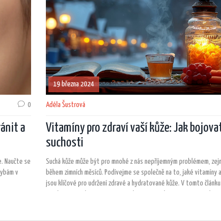
19 března 2024
0
Adéla Šustrová
ránit a
Vitamíny pro zdraví vaší kůže: Jak bojovat
suchosti
ce. Naučte se
Suchá kůže může být pro mnohé z nás nepříjemným problémem, ze
hybám v
během zimních měsíců. Podívejme se společně na to, jaké vitamíny a
jsou klíčové pro udržení zdravé a hydratované kůže. V tomto článku
prozkoumáme, které vitamíny mohou pomoci bojovat proti suchost
jak je zařadit do svého jídelníčku nebo kosmetické rutiny pro dosa
nejlepších výsledků.