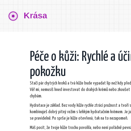
Péče o kůži: Rychlé a ú
pokožku
Stačí pár chytrých kroků a tvá kůže bude vypadat líp než kdy před
Věř mi, nemusíš hned investovat do drahých krémů nebo zkoušet ri
chybám.
Hydratace je základ. Bez vody kůže rychle ztrácí pružnost a tvoří 
kombinuješ dobrý pitný režim s lehkým hydratačním krémem. Je jed
se pravidelně. Po sprše je kůže otevřená, tak na to nezapomeň.
Máš pocit, že tvoje kůže trochu povolila, nebo není pořádně pevn