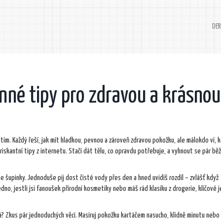
DER
činné tipy pro zdravou a krásnou
tím. Každý řeší, jak mít hladkou, pevnou a zároveň zdravou pokožku, ale málokdo ví, k
skantní tipy z internetu. Stačí dát tělu, co opravdu potřebuje, a vyhnout se pár bě
se šupinky. Jednoduše pij dost čisté vody přes den a hned uvidíš rozdíl – zvlášť když
no, jestli jsi fanoušek přírodní kosmetiky nebo máš rád klasiku z drogerie, klíčové 
á? Zkus pár jednoduchých věcí. Masíruj pokožku kartáčem nasucho, klidně minutu nebo