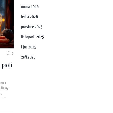
února 2026
ledna 2026
prosince 2025
listopadu 2025
října 2025
0
září 2025
 proti
jména
 živiny
i kůže a
žení