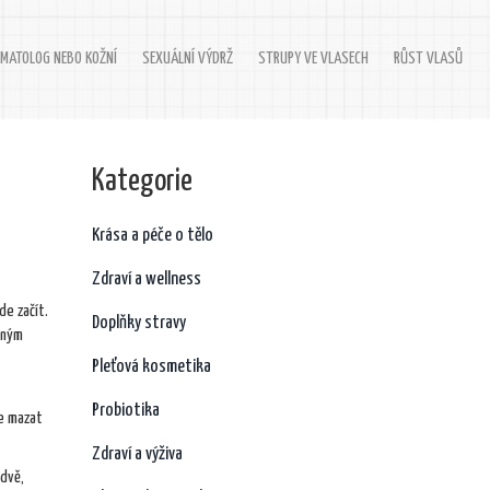
MATOLOG NEBO KOŽNÍ
SEXUÁLNÍ VÝDRŽ
STRUPY VE VLASECH
RŮST VLASŮ
Kategorie
Krása a péče o tělo
Zdraví a wellness
de začít.
Doplňky stravy
žným
Pleťová kosmetika
Probiotika
je mazat
Zdraví a výživa
 dvě,