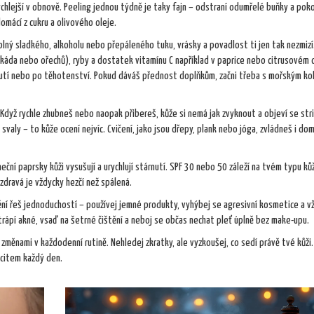
chlejší v obnově. Peeling jednou týdně je taky fajn – odstraní odumřelé buňky a pok
omácí z cukru a olivového oleje.
k plný sladkého, alkoholu nebo přepáleného tuku, vrásky a povadlost ti jen tak nezmizí
vokáda nebo ořechů), ryby a dostatek vitamínu C například v paprice nebo citrusovém 
bnutí nebo po těhotenství. Pokud dáváš přednost doplňkům, začni třeba s mořským k
 Když rychle zhubneš nebo naopak přibereš, kůže si nemá jak zvyknout a objeví se str
valy – to kůže ocení nejvíc. Cvičení, jako jsou dřepy, plank nebo jóga, zvládneš i do
eční paprsky kůži vysušují a urychlují stárnutí. SPF 30 nebo 50 záleží na tvém typu ků
, zdravá je vždycky hezčí než spálená.
ění řeš jednoduchostí – používej jemné produkty, vyhýbej se agresivní kosmetice a v
trápí akné, vsaď na šetrné čištění a neboj se občas nechat pleť úplně bez make-upu.
 změnami v každodenní rutině. Nehledej zkratky, ale vyzkoušej, co sedí právě tvé kůži.
ocitem každý den.