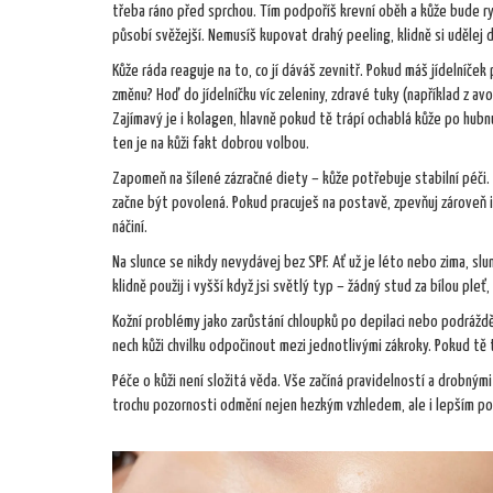
třeba ráno před sprchou. Tím podpoříš krevní oběh a kůže bude ry
působí svěžejší. Nemusíš kupovat drahý peeling, klidně si udělej d
Kůže ráda reaguje na to, co jí dáváš zevnitř. Pokud máš jídelníče
změnu? Hoď do jídelníčku víc zeleniny, zdravé tuky (například z a
Zajímavý je i kolagen, hlavně pokud tě trápí ochablá kůže po hu
ten je na kůži fakt dobrou volbou.
Zapomeň na šílené zázračné diety – kůže potřebuje stabilní péči.
začne být povolená. Pokud pracuješ na postavě, zpevňuj zároveň i s
náčiní.
Na slunce se nikdy nevydávej bez SPF. Ať už je léto nebo zima, slun
klidně použij i vyšší když jsi světlý typ – žádný stud za bílou pleť
Kožní problémy jako zarůstání chloupků po depilaci nebo podrážd
nech kůži chvilku odpočinout mezi jednotlivými zákroky. Pokud tě 
Péče o kůži není složitá věda. Vše začíná pravidelností a drobnými
trochu pozornosti odmění nejen hezkým vzhledem, ale i lepším p