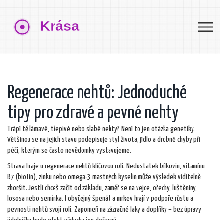
Regenerace nehtů: Jednoduché
tipy pro zdravé a pevné nehty
Trápí tě lámavé, třepivé nebo slabé nehty? Není to jen otázka genetiky.
Většinou se na jejich stavu podepisuje styl života, jídlo a drobné chyby při
péči, kterým se často nevědomky vystavujeme.
Strava hraje u regenerace nehtů klíčovou roli. Nedostatek bílkovin, vitamínu
B7 (biotin), zinku nebo omega-3 mastných kyselin může výsledek viditelně
zhoršit. Jestli chceš začít od základu, zaměř se na vejce, ořechy, luštěniny,
lososa nebo semínka. I obyčejný špenát a mrkev hrají v podpoře růstu a
pevnosti nehtů svoji roli. Zapomeň na zázračné laky a doplňky – bez úpravy