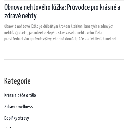
Obnova nehtového lůžka: Průvodce pro krásné a
zdravé nehty
Obnovit nehtové lůžko je důležitým krokem k získání krásných a zdravých
nehtů. Zjistěte, jak můžete zlepšit stav vašeho nehtového lůžka
prostřednictvím správné výživy, vhodné domácí péče a efektivních metod
ochrany. V tomto článku najdete praktické tipy, jak se postarat o svá nehtová
lůžka a podpořit jejich zdraví a krásu.
Kategorie
Krása a péče o tělo
Zdraví a wellness
Doplňky stravy