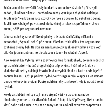
jídelníčku bude efekt vždycky jen dočasný.
Rukám a nehtům nesvědčí častý kontakt s vodou bez následné péče. Mytí
nádobí, úklid bez rukavic – to všechno nehty vysušuje a zbytečně oslabuje.
Rychlá rada? Měj krém na ruce vždycky po ruce a používej ho několikrát denně.
Jestli ruce zabaluješ po večerech do bavlněných rukavic s pořádnou vrstvou
krému, děláš pro regeneraci maximum.
Čeho se úplně vyvarovat? Drsné pilníky, odstraňování kůžičky nůžkami a
nekonečné „žvýkání“ nehtů při stresu. Všechno tohle dělá z tvé regenerace
zbytečně dlouhý běh. Na domácí manikúru používej skleněný pilník a vždy veď
pilování jedním směrem, ne cik-cak sem a tam – to zabrání třepení.
A co kosmetika? Vybírej laky a zpevňovače bez formaldehydu, toluenu a dalších
agresivních látek – hodně drogistických přípravků se tváří zdravě, ale ve
skutečnosti nehty oslabují. Prvotní lesk nevydrží dlouho a často vede k ještě
horšímu lámání. Lepší je párkrát týdně použít regenerační olejíček s vitamínem
E nebo kokosovým olejem. Dopřej nehtům i dny „na boso“, kdy je necháš volně
dýchat.
Někdy za slabými nehty stojí i málo zřejmé věci – stres, únava nebo
dlouhodobý nedostatek vitamínů. Pokud tě trápí i další příznaky, třeba padání
vlasů nebo suchá kůže, stojí za to zamyslet se nad celkovou životosprávou a