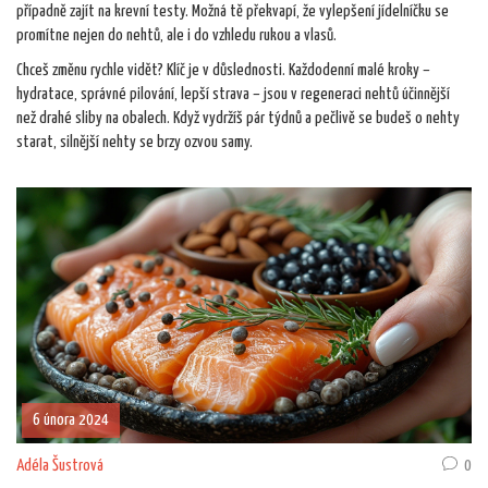
případně zajít na krevní testy. Možná tě překvapí, že vylepšení jídelníčku se
promítne nejen do nehtů, ale i do vzhledu rukou a vlasů.
Chceš změnu rychle vidět? Klíč je v důslednosti. Každodenní malé kroky –
hydratace, správné pilování, lepší strava – jsou v regeneraci nehtů účinnější
než drahé sliby na obalech. Když vydržíš pár týdnů a pečlivě se budeš o nehty
starat, silnější nehty se brzy ozvou samy.
6 února 2024
Adéla Šustrová
0