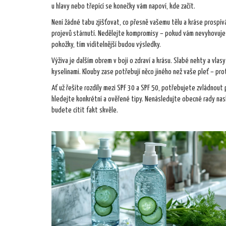
u hlavy nebo třepící se konečky vám napoví, kde začít.
Není žádné tabu zjišťovat, co přesně vašemu tělu a kráse prospív
projevů stárnutí. Nedělejte kompromisy – pokud vám nevyhovuje 
pokožky, tím viditelnější budou výsledky.
Výživa je dalším obrem v boji o zdraví a krásu. Slabé nehty a vlas
kyselinami. Klouby zase potřebují něco jiného než vaše pleť – prot
Ať už řešíte rozdíly mezi SPF 30 a SPF 50, potřebujete zvládnout
hledejte konkrétní a ověřené tipy. Nenásledujte obecné rady nas
budete cítit fakt skvěle.