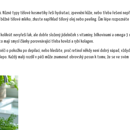
á. Různé typy tělové kosmetiky řeší hydrataci, zpevnění kůže, nebo třeba řešení nep
běžné tělové mléko, zkuste například tělový olej nebo peeling. Čím lépe rozpoznáte
y kolikrát nevyřeší lak, ale dobře složený jídelníček s vitamíny, bílkovinami a omega-
o mají smysl články porovnávající třeba hovězí a rybí kolagen.
 péči o pokožku po depilaci, nebo hledáte, proč retinol někdy není dobrý nápad, vždyc
lepo. Každý malý rozdíl v péči může znamenat obrovský posun k tomu, že se ve svém 