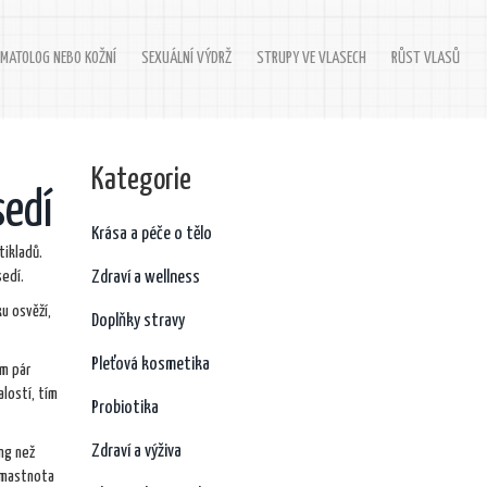
MATOLOG NEBO KOŽNÍ
SEXUÁLNÍ VÝDRŽ
STRUPY VE VLASECH
RŮST VLASŮ
Kategorie
sedí
Krása a péče o tělo
tikladů.
sedí.
Zdraví a wellness
u osvěží,
Doplňky stravy
Pleťová kosmetika
ám pár
alostí, tím
Probiotika
Zdraví a výživa
ing než
, mastnota