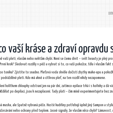
DER
 co vaší kráse a zdraví opravdu 
 vaší pleti, vlasům nebo nehtům chybí. Není se čemu divit – svět beauty je plný pro
ní krok? Sledovat rozdíly v péči a vybrat si to, co vaší pokožce, tělu i vlasům fakt 
po toniku? Zjistíte to snadno. Pleťová voda skvěle dočistí zbytky make-upu a pokožk
í podrážděné pleti. Kdo má akné a citlivou pleť, na ten rozdíl nikdy nezapomene.
lení holítkem chloupky odstraní jen na pár dní, zatímco epilace trhá i s kořínky a dá v
NEdělat po depilaci, jsou k nezaplacení. Tady platí – čím míně experimentujete bez zn
há maska, ale špatně vybraná péče. Husté kudrliny potřebují úplně jiný šampon a styl
 rozčesávání nebo ochrany před teplem. Jasné signály, že vlasům něco chybí? Lámavost