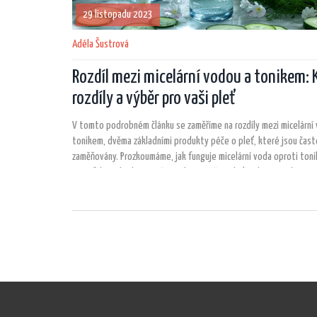
29 listopadu 2023
Adéla Šustrová
Rozdíl mezi micelární vodou a tonikem: 
rozdíly a výběr pro vaši pleť
V tomto podrobném článku se zaměříme na rozdíly mezi micelární
tonikem, dvěma základními produkty péče o pleť, které jsou čast
zaměňovány. Prozkoumáme, jak funguje micelární voda oproti tonik
specifické výhody a použití v denní péči o pleť. Dále se podíváme 
vybrat ten pravý produkt pro vaše potřeby a jak je nejlépe zařad
rutiny péče o pleť. Chceme vám pomoci pochopit, který produkt j
pleť nejlepší a jak je můžete efektivně využít k dosažení zdravéh
vzhledu.