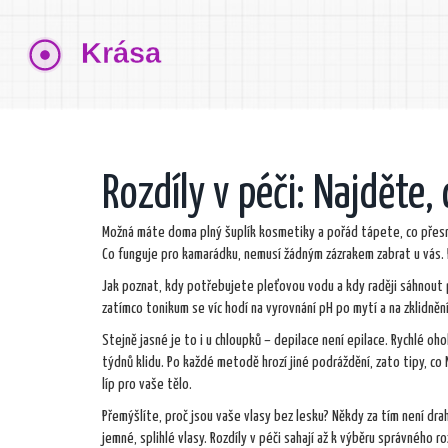
Rozdíly v péči: Najděte,
Možná máte doma plný šuplík kosmetiky a pořád tápete, co přesně
Co funguje pro kamarádku, nemusí žádným zázrakem zabrat u vás. Prv
Jak poznat, kdy potřebujete pleťovou vodu a kdy raději sáhnout 
zatímco tonikum se víc hodí na vyrovnání pH po mytí a na zklidněn
Stejně jasné je to i u chloupků – depilace není epilace. Rychlé oho
týdnů klidu. Po každé metodě hrozí jiné podráždění, zato tipy, co 
líp pro vaše tělo.
Přemýšlíte, proč jsou vaše vlasy bez lesku? Někdy za tím není dra
jemné, splihlé vlasy. Rozdíly v péči sahají až k výběru správného