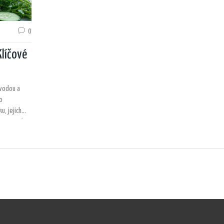
0
Klíčové
 vodou a
o
u, jejich
na to, jak
it do vaší
e pro vaši
o a zářivého