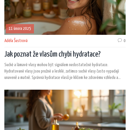
11 února 2025
Adéla Šustrová
0
Jak poznat že vlasům chybi hydratace?
Suché a lámavé vlasy mohou být signálem nedostatečné hydratace.
Hydratované vlasy jsou pružné a lesklé, zatímco suché vlasy často vypadají
unaveně a matně. Správná hydratace vlasů je klíčem ke zdravému vzhledu a
také pomáhá předcházet poškození při česání nebo stylingu. Článek nabízí tipy,
jak rozpoznat a zlepšit hydrataci vašich vlasů.