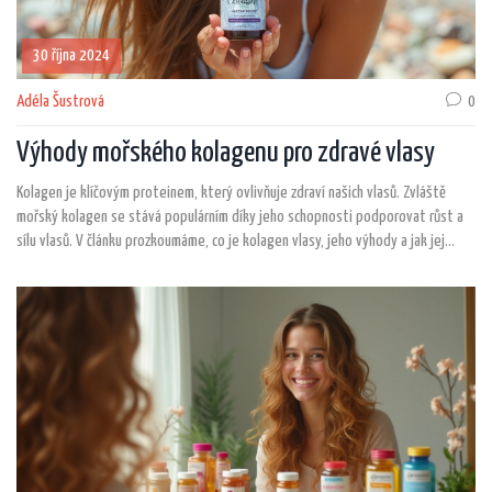
30 října 2024
Adéla Šustrová
0
Výhody mořského kolagenu pro zdravé vlasy
Kolagen je klíčovým proteinem, který ovlivňuje zdraví našich vlasů. Zvláště
mořský kolagen se stává populárním díky jeho schopnosti podporovat růst a
sílu vlasů. V článku prozkoumáme, co je kolagen vlasy, jeho výhody a jak jej
správně začlenit do denní péče. Nabízíme praktické rady a zajímavá fakta, která
vám pomohou pochopit, proč byste měli zvážit jeho použití pro zdravější vlasy.