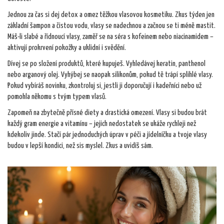
Jednou za čas si dej detox a omez těžkou vlasovou kosmetiku. Zkus týden jen
základní šampon a čistou vodu, vlasy se nadechnou a začnou se ti méně mastit.
Máš-li slabé a řídnoucí vlasy, zaměř se na séra s kofeinem nebo niacinamidem –
aktivují prokrvení pokožky a uklidní i svědění.
Dívej se po složení produktů, které kupuješ. Vyhledávej keratin, panthenol
nebo arganový olej. Vyhýbej se naopak silikonům, pokud tě trápí splihlé vlasy.
Pokud vybíráš novinku, zkontroluj si, jestli ji doporučují i kadeřníci nebo už
pomohla někomu s tvým typem vlasů.
Zapomeň na zbytečně přísné diety a drastická omezení. Vlasy si budou brát
každý gram energie a vitamínu – jejich nedostatek se ukáže rychleji než
kdekoliv jinde. Stačí pár jednoduchých úprav v péči a jídelníčku a tvoje vlasy
budou v lepší kondici, než sis myslel. Zkus a uvidíš sám.