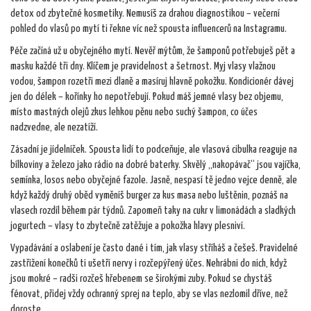
detox od zbytečné kosmetiky. Nemusíš za drahou diagnostikou – večerní
pohled do vlasů po mytí ti řekne víc než spousta influencerů na Instagramu.
Péče začíná už u obyčejného mytí. Nevěř mýtům, že šamponů potřebuješ pět a
masku každé tři dny. Klíčem je pravidelnost a šetrnost. Myj vlasy vlažnou
vodou, šampon rozetři mezi dlaně a masíruj hlavně pokožku. Kondicionér dávej
jen do délek – kořínky ho nepotřebují. Pokud máš jemné vlasy bez objemu,
místo mastných olejů zkus lehkou pěnu nebo suchý šampon, co účes
nadzvedne, ale nezatíží.
Zásadní je jídelníček. Spousta lidí to podceňuje, ale vlasová cibulka reaguje na
bílkoviny a železo jako rádio na dobré baterky. Skvělý „nakopávač“ jsou vajíčka,
semínka, losos nebo obyčejné fazole. Jasně, nespasí tě jedno vejce denně, ale
když každý druhý oběd vyměníš burger za kus masa nebo luštěnin, poznáš na
vlasech rozdíl během pár týdnů. Zapomeň taky na cukr v limonádách a sladkých
jogurtech – vlasy to zbytečně zatěžuje a pokožka hlavy plesniví.
Vypadávání a oslabení je často dané i tím, jak vlasy stříháš a češeš. Pravidelné
zastřižení konečků ti ušetří nervy i rozčepýřený účes. Nehrábni do nich, když
jsou mokré – radši rozčeš hřebenem se širokými zuby. Pokud se chystáš
fénovat, přidej vždy ochranný sprej na teplo, aby se vlas nezlomil dříve, než
doroste.