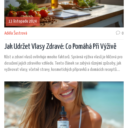
13 listopadu 2024
Adéla Šustrová
0
Jak Udržet Vlasy Zdravé: Co Pomáhá Při Výživě
Růst a zdraví vlasů ovlivňuje mnoho faktorů. Správná výživa vlasů je klíčová pro
dosažení jejich zdravého vzhledu. Tento článek se zabývá různými způsoby, jak
vyživovat vlasy, včetně stravy, kosmetických přípravků a domácích receptů.
Pomůže vám pochopit, co skutečně dělá vlasy krásné a pomůže jim růst.