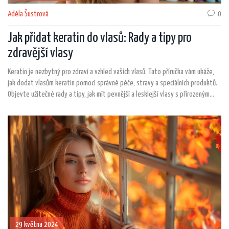
Adéla Šustrová
0
Jak přidat keratin do vlasů: Rady a tipy pro
zdravější vlasy
Keratin je nezbytný pro zdraví a vzhled vašich vlasů. Tato příručka vám ukáže,
jak dodat vlasům keratin pomocí správné péče, stravy a speciálních produktů.
Objevte užitečné rady a tipy, jak mít pevnější a lesklejší vlasy s přirozeným
keratinem.
29 května 2024