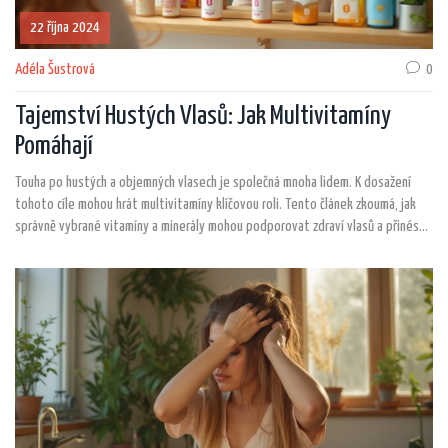
22 října 2024
Adéla Šustrová
0
Tajemství Hustých Vlasů: Jak Multivitamíny
Pomáhají
Touha po hustých a objemných vlasech je společná mnoha lidem. K dosažení
tohoto cíle mohou hrát multivitamíny klíčovou roli. Tento článek zkoumá, jak
správně vybrané vitamíny a minerály mohou podporovat zdraví vlasů a přinést
kýžený objem. Zaměříme se na důležité složky, jako jsou biotin, zinek a vitamín
B, které mohou výrazně přispět ke zlepšení stavu vašich vlasů.