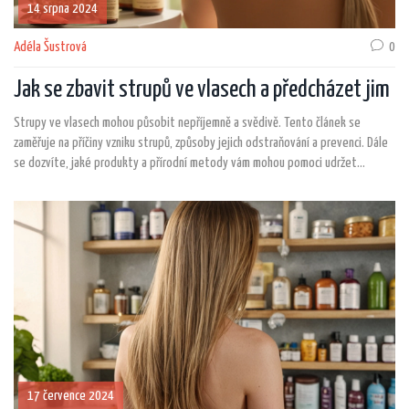
14 srpna 2024
Adéla Šustrová
0
Jak se zbavit strupů ve vlasech a předcházet jim
Strupy ve vlasech mohou působit nepříjemně a svědivě. Tento článek se
zaměřuje na příčiny vzniku strupů, způsoby jejich odstraňování a prevenci. Dále
se dozvíte, jaké produkty a přírodní metody vám mohou pomoci udržet
pokožku hlavy zdravou a bez strupů. Praktické rady a tipy vám navíc usnadní
péči o vlasy a pokožku hlavy.
17 července 2024