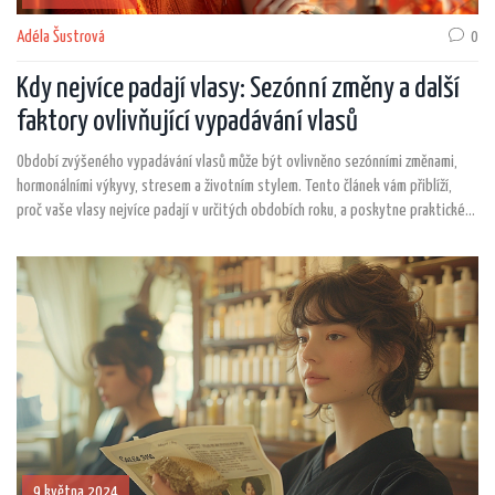
Adéla Šustrová
0
Kdy nejvíce padají vlasy: Sezónní změny a další
faktory ovlivňující vypadávání vlasů
Období zvýšeného vypadávání vlasů může být ovlivněno sezónními změnami,
hormonálními výkyvy, stresem a životním stylem. Tento článek vám přiblíží,
proč vaše vlasy nejvíce padají v určitých obdobích roku, a poskytne praktické
rady, jak pečovat o vlasy a minimalizovat jejich vypadávání.
9 května 2024