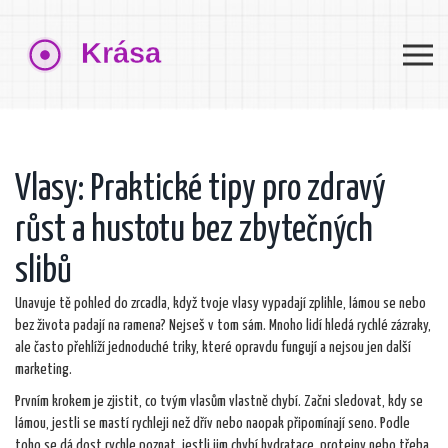
Vlasy: Praktické tipy pro zdravý
růst a hustotu bez zbytečných
slibů
Unavuje tě pohled do zrcadla, když tvoje vlasy vypadají zplihle, lámou se nebo
bez života padají na ramena? Nejseš v tom sám. Mnoho lidí hledá rychlé zázraky,
ale často přehlíží jednoduché triky, které opravdu fungují a nejsou jen další
marketing.
Prvním krokem je zjistit, co tvým vlasům vlastně chybí. Začni sledovat, kdy se
lámou, jestli se mastí rychleji než dřív nebo naopak připomínají seno. Podle
toho se dá dost rychle poznat, jestli jim chybí hydratace, proteiny nebo třeba