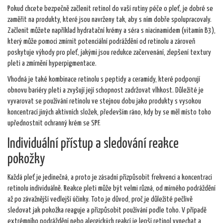
Pokud chcete bezpečně začlenit retinol do vaší rutiny péče o pleť, je dobré se
zaměřit na produkty, které jsou navrženy tak, aby s ním dobře spolupracovaly.
Začlenit můžete například hydratační krémy a séra s niacinamidem (vitamín B3),
který může pomoci zmírnit potenciální podráždění od retinolu a zároveň
poskytuje výhody pro pleť, jakými jsou redukce začervenání, zlepšení textury
pleti a zmírnění hyperpigmentace.
Vhodná je také kombinace retinolu s peptidy a ceramidy, které podporují
obnovu bariéry pleti a zvyšují její schopnost zadržovat vlhkost. Důležité je
vyvarovat se používání retinolu ve stejnou dobu jako produkty s vysokou
koncentrací jiných aktivních složek, především ráno, kdy by se měl místo toho
upřednostnit ochranný krém se SPF.
Individuální přístup a sledování reakce
pokožky
Každá pleť je jedinečná, a proto je zásadní přizpůsobit frekvenci a koncentraci
retinolu individuálně. Reakce pleti může být velmi různá, od mírného podráždění
až po závažnější vedlejší účinky. Toto je důvod, proč je důležité pečlivě
sledovat jak pokožka reaguje a přizpůsobit používání podle toho. V případě
extrémního podráždění nebo alergických reakcí je lepší retinol vynechat a