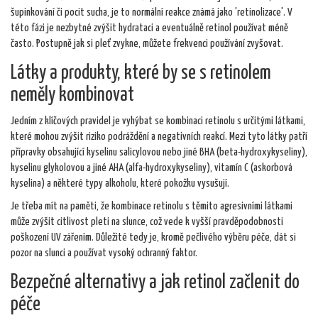
šupinkování či pocit sucha, je to normální reakce známá jako 'retinolizace'. V
této fázi je nezbytné zvýšit hydrataci a eventuálně retinol používat méně
často. Postupně jak si pleť zvykne, můžete frekvenci používání zvyšovat.
Látky a produkty, které by se s retinolem
neměly kombinovat
Jedním z klíčových pravidel je vyhýbat se kombinaci retinolu s určitými látkami,
které mohou zvýšit riziko podráždění a negativních reakcí. Mezi tyto látky patří
přípravky obsahující kyselinu salicylovou nebo jiné BHA (beta-hydroxykyseliny),
kyselinu glykolovou a jiné AHA (alfa-hydroxykyseliny), vitamín C (askorbová
kyselina) a některé typy alkoholu, které pokožku vysušují.
Je třeba mít na paměti, že kombinace retinolu s těmito agresivními látkami
může zvýšit citlivost pleti na slunce, což vede k vyšší pravděpodobnosti
poškození UV zářením. Důležité tedy je, kromě pečlivého výběru péče, dát si
pozor na slunci a používat vysoký ochranný faktor.
Bezpečné alternativy a jak retinol začlenit do
péče