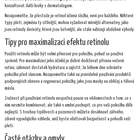
konzultovat další kroky s dermatologem.
Nezapomeňte, že přestože je retinol účinná složka, není pro každého. Některé
typy pleti, zejména ty citlivější, mohou vyžadovat mírnější alternativy, jako
jsou retinoly deriváty, které jsou šetrnější, ale stále nabízejí obdobné výhody.
Tipy pro maximalizaci efektu retinolu
Použití retinolu může být velmi přínosné pro pokožku, pokud se používá
správně. Pro maximalizaci jeho účinků je dobré dodržovat přísnou večerní
rutinu, zahrnout dostatek hydratace a zajistit, že během dne ochráníte
pokožku před sluncem. Nezapomeňte také na pravidelné používání produktů
podporujících obnovu a regeneraci pokožky, jako jsou masky na obličej a tělová
másla.
Zručnost při používání retinolu nespočívá pouze ve vědomostech o tom, co s
ním nesmíte kombinovat, ale také v umění pochopit, co pro vaši pokožku dělá
nejlepší. S trochou trpělivosti a pozornosti můžete dosáhnout zářivého,
zdravě vypadajícího vzhledu, aniž byste obětovali bezpečnost a pohodlí vaší
pleti.
Časté otázky a omyly