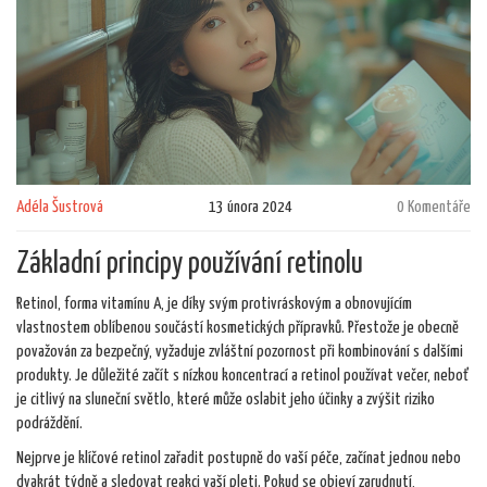
Adéla Šustrová
13 února 2024
0 Komentáře
Základní principy používání retinolu
Retinol, forma vitamínu A, je díky svým protivráskovým a obnovujícím
vlastnostem oblíbenou součástí kosmetických přípravků. Přestože je obecně
považován za bezpečný, vyžaduje zvláštní pozornost při kombinování s dalšími
produkty. Je důležité začít s nízkou koncentrací a retinol používat večer, neboť
je citlivý na sluneční světlo, které může oslabit jeho účinky a zvýšit riziko
podráždění.
Nejprve je klíčové retinol zařadit postupně do vaší péče, začínat jednou nebo
dvakrát týdně a sledovat reakci vaší pleti. Pokud se objeví zarudnutí,