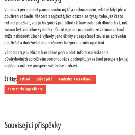
V oblasti péče o pleť panuje mnoho mýtů a nedorozumění, zvláště když jde o
používání retinolu. Některé z nejčastějších otázek se týkají toho, jak často
retinol používat, zda je bezpečný pro těhotné ženy, nebo jak dlouho trvá, než
začnou být viditelné výsledky. Důležité je mít na paměti, že zatímco retinol
může nabídnout úžasné výhody, jeho účinky a bezpečnost závisí na správném
používání a dodržování doporučených bezpečnostních opatření.
Vědomosti jsou klíčem k úspěšné péči o pleť. Informace získané z
důvěryhodných zdrojů vám pomohou lépe pochopit, jak retinol pracuje a jak jej
nejlépe využít ve prospěch vaší krásy a zdraví.
Štítky:
retinol
péče o pleť
kontraindikace retinolu
kosmetické ingredience
Související příspěvky