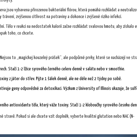
trolyty.
řeva jsou vybavena přirozenou bakteriální flórou, která pomáhá rozkládat a neutraliz
 trávení, zvýšenou citlivost na potraviny a dokonce i zvýšené riziko infekcí.
ění. Tělo v reakci na nedostatek kalorií začne rozkládat svalovou hmotu, aby získalo e
opak toho, co chcete.
. Nejsou to „magickej kouzelný prášek“, ale podpůrné prvky, které se nacházejí ve str
rech. Stačí 1-2 lžíce syrového černého celeru denně v salátu nebo v smoothie.
xiny z játer do střev. Pijte 1 šálek denně, ale ne déle než 2 týdny po sobě.
ktivuje geny odpovědné za detoxikaci. Výzkum z University of Illinois ukazuje, že sul
avního antioxidantu těla, který váže toxiny. Stačí 1-2 kloboučky syrového česnku den
 stravě. Pokud si ale chcete vzít doplněk, vyberte kvalitní glutation nebo NAC (N-