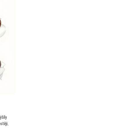
ýšily
stěji,