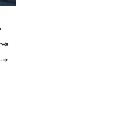
u
 vodu,
žaduje