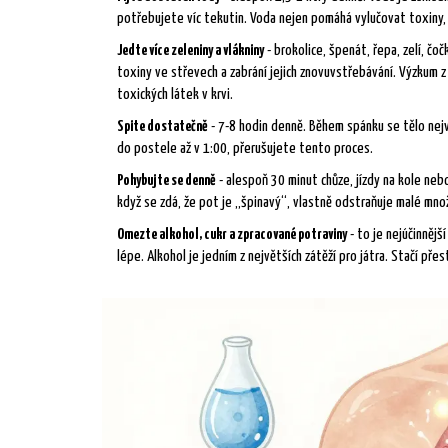
potřebujete víc tekutin. Voda nejen pomáhá vylučovat toxiny,
Jedte více zeleniny a vlákniny
- brokolice, špenát, řepa, zelí, čo
toxiny ve střevech a zabrání jejich znovuvstřebávání. Výzkum 
toxických látek v krvi.
Spite dostatečně
- 7-8 hodin denně. Během spánku se tělo nejv
do postele až v 1:00, přerušujete tento proces.
Pohybujte se denně
- alespoň 30 minut chůze, jízdy na kole neb
když se zdá, že pot je „špinavý“, vlastně odstraňuje malé množs
Omezte alkohol, cukr a zpracované potraviny
- to je nejúčinněj
lépe. Alkohol je jedním z největších zátěží pro játra. Stačí přes