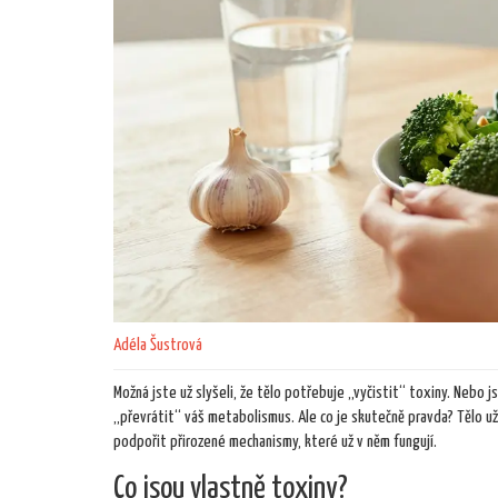
Adéla Šustrová
Možná jste už slyšeli, že tělo potřebuje „vyčistit“ toxiny. Nebo 
„převrátit“ váš metabolismus. Ale co je skutečně pravda? Tělo už
podpořit přirozené mechanismy, které už v něm fungují.
Co jsou vlastně toxiny?