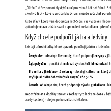
neznamená to, že se „odstraňují toxiny“. Ztrácíte jen vodu a elek
„Čištění“ střev pomocí klystýrů není pro zdravé lidi potřebné. St
škodlivé látky. Když je zničíte klystýrem, můžete způsobit poruchy
Čisté šťávy, které vám doporučují na 3-5 dní, vás vystavují hladov
způsobuje únavu, ztrátu svalů a zpomalení metabolismu - přesně 
Když chcete podpořit játra a ledviny
Existují přírodní látky, které opravdu pomáhají játrům a ledvinám
Černý celer
- obsahuje flavonoidy, které podporují enzymy v ját
Čaj z pelyněku
- pomáhá stimulovat výrobu žluči, která odvádí to
Brokolice a jiné křenovité zeleniny
- obsahují sulforafan, který a
zvyšuje aktivitu detoxikačních enzymů až o 50 %.
Česnek
- obsahuje síru, která podporuje výrobu glutationu - hl
Nepotřebujete doplňky stravy. Všechny tyto látky najdete v běžné
acetylcystein) - ale jen po konzultaci s lékařem.