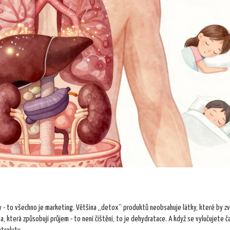
y - to všechno je marketing. Většina „detox“ produktů neobsahuje látky, které by zv
 která způsobují průjem - to není čištění, to je dehydratace. A když se vylučujete ča