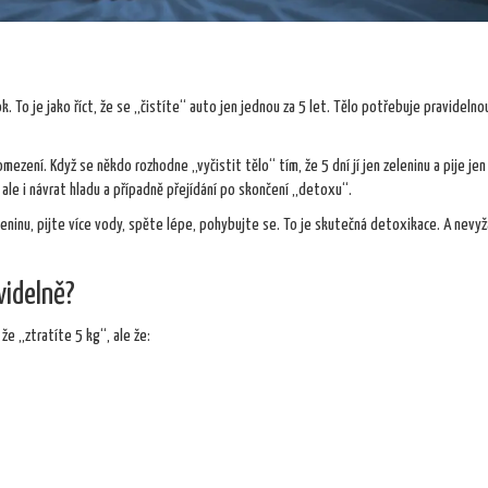
k. To je jako říct, že se „čistíte“ auto jen jednou za 5 let. Tělo potřebuje pravidelno
mezení. Když se někdo rozhodne „vyčistit tělo“ tím, že 5 dní jí jen zeleninu a pije jen
le i návrat hladu a případně přejídání po skončení „detoxu“.
eleninu, pijte více vody, spěte lépe, pohybujte se. To je skutečná detoxikace. A nevy
videlně?
že „ztratíte 5 kg“, ale že: