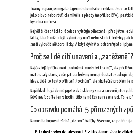
Toxiny nejsou jen nějaké tajemné chemikálie z reklam. Jsou to lát
jako olovo nebo rtuť, chemikálie z plasty (například BPA), pestic
kyselina močová.
Největší část těchto látek se vylučuje přirozeně - přes játra, ledv
látky, které můžou být vyloučeny močí nebo stolicí. Ledviny pak f
snaží vyloučit některé látky. A když dýcháte, odstraňujete i plyn
Proč se lidé cítí unavení a „zatěženě“
Nejčastější příčina není „nadměrné množství toxinů“, ale přetížen
máte stálý stres, vaše játra a ledviny nemají dostatek zdrojů, a
hlavy. Lidé to často přičítají „toxinům“, ale skutečný problém je p
Například: když denně pijete dvě sklenky vína a zároveň jíte rychl
Když navíc spíte jen 5 hodin, tělo nemá čas na regeneraci. To je 
Co opravdu pomáhá: 5 přirozených zp
Nemusíte kupovat žádné „detox“ balíčky. Všechno, co potřebujet
Pijte dostatek vody
- alespoň 1,5-2 litry denně. Voda je zákla