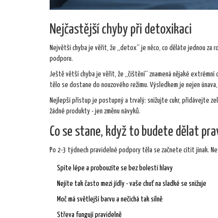
Nejčastější chyby při detoxikaci
Největší chyba je věřit, že „detox“ je něco, co děláte jednou za ro
podporu.
Ještě větší chyba je věřit, že „čištění“ znamená nějaké extrémní o
tělo se dostane do nouzového režimu. Výsledkem je nejen únava, a
Nejlepší přístup je postupný a trvalý: snižujte cukr, přidávejte z
žádné produkty - jen změnu návyků.
Co se stane, když to budete dělat pra
Po 2-3 týdnech pravidelné podpory těla se začnete cítit jinak. Ne 
Spíte lépe a probouzíte se bez bolesti hlavy
Nejíte tak často mezi jídly - vaše chuť na sladké se snižuje
Moč má světlejší barvu a nečichá tak silně
Střeva fungují pravidelně