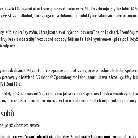
ky, které tělo neumí efektivně zpracovat nebo vyloučit. To zahrnuje zbytky léků, těž
idy ve stravě, alkohol, kouř z cigaret a dokonce i produkty metabolismu, jako je amon
iny, kůži a plicní systém. Játra jsou hlavní „výrobní továrna“ na detoxikaci. Přeměňují 
iltrují krev a odstraňují rozpustné odpady. Kůži máte také využívanou - přes pot, když
né odpady.
?
ý metabolismus. Když jíte příliš zpracované potraviny, pijete hodně alkoholu, spíte 
by pracovaly efektivně. Výsledek? Zpomalený metabolismus, únava, zácpa, vyrážky, bo
řetížení těla.
é obědy plné konzervantů a cukru, vaše játra se snaží zpracovat tisíce chemických láte
příčina „toxického“ pocitu - ne množství toxinů, ale nedostatek odpočinku a podpory.
ůsobů
e, je už v běžném životě.
dní nosič pro vylučování odpadů přes ledviny. Pokud máte tmavou moč, znamená to, že