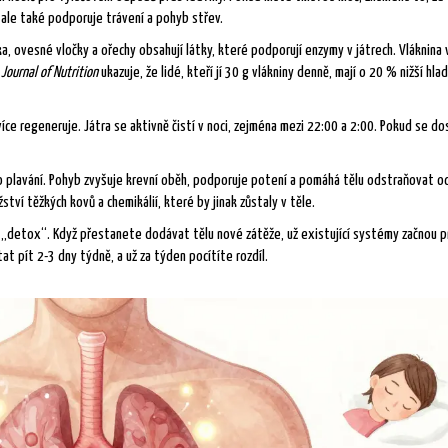
 ale také podporuje trávení a pohyb střev.
čka, ovesné vločky a ořechy obsahují látky, které podporují enzymy v játrech. Vláknina
z
Journal of Nutrition
ukazuje, že lidé, kteří jí 30 g vlákniny denně, mají o 20 % nižší hlad
íce regeneruje. Játra se aktivně čistí v noci, zejména mezi 22:00 a 2:00. Pokud se d
o plavání. Pohyb zvyšuje krevní oběh, podporuje potení a pomáhá tělu odstraňovat od
tví těžkých kovů a chemikálií, které by jinak zůstaly v těle.
ší „detox“. Když přestanete dodávat tělu nové zátěže, už existující systémy začnou 
tat pít 2-3 dny týdně, a už za týden pocítíte rozdíl.