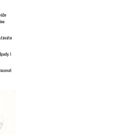
 váže
inu
ostáváte
pady. I
pracovat