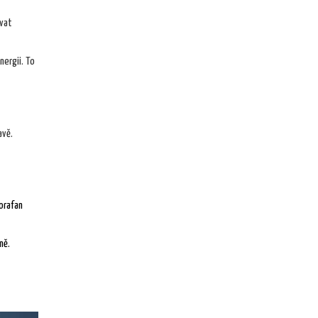
ovat
nergii. To
avě.
forafan
ně.