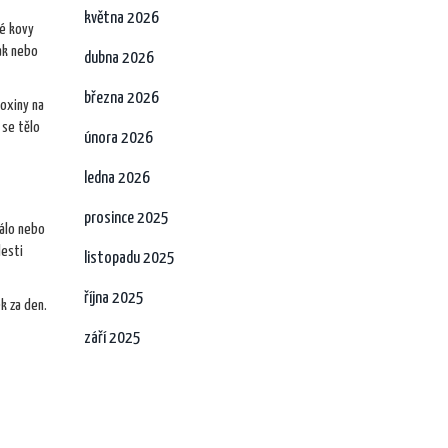
května 2026
ké kovy
iak nebo
dubna 2026
března 2026
toxiny na
 se tělo
února 2026
ledna 2026
prosince 2025
málo nebo
lesti
listopadu 2025
října 2025
k za den.
září 2025