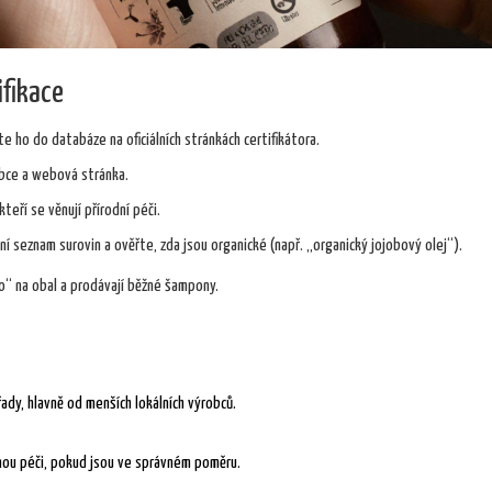
ifikace
te ho do databáze na oficiálních stránkách certifikátora.
obce a webová stránka.
teří se věnují přírodní péči.
ní seznam surovin a ověřte, zda jsou organické (např. „organický jojobový olej“).
o“ na obal a prodávají běžné šampony.
dy, hlavně od menších lokálních výrobců.
nou péči, pokud jsou ve správném poměru.