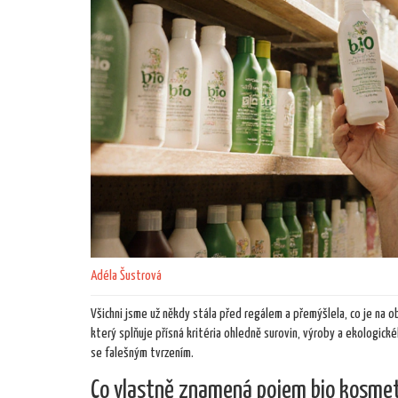
Adéla Šustrová
Všichni jsme už někdy stála před regálem a přemýšlela, co je na o
který splňuje přísná kritéria ohledně surovin, výroby a ekologic
se falešným tvrzením.
Co vlastně znamená pojem bio kosme