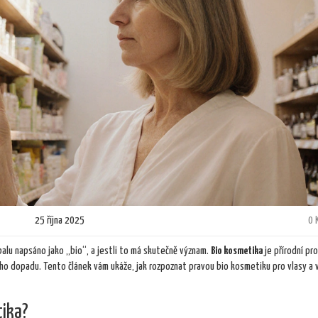
25 října 2025
0 
balu napsáno jako „bio“, a jestli to má skutečně význam.
Bio kosmetika
je
přírodní pr
kého dopadu
. Tento článek vám ukáže, jak rozpoznat pravou bio kosmetiku pro vlasy a
tika?