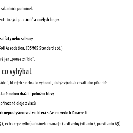
 základních podmínek:
ntetických pesticidů a umělých hnojiv.
sulfáty nebo silikony.
 Soil Association, COSMOS Standard atd.).
ré jen „pouze zní bio“.
a co vyhýbat
dci“, kterých se chcete vyhnout, i když výrobek chválí jako přírodní:
které mohou dráždit pokožku hlavy.
 přirozené oleje z vlasů.
ech neprodyšnou vrstvu, která s časem vede k lámavosti.
ý),
extrakty z bylin
(heřmánek, rozmarýn) a
vitamíny
(vitamin E, provitamin B5).