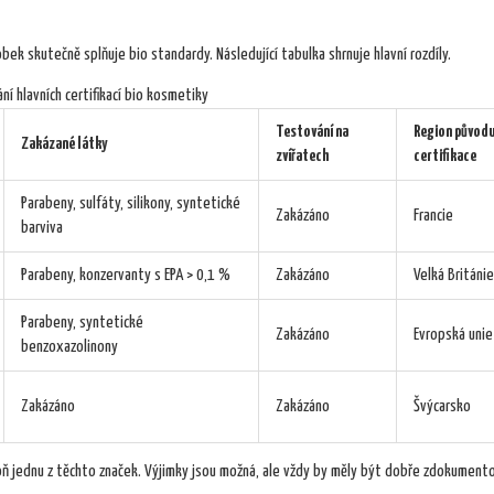
obek skutečně splňuje bio standardy. Následující tabulka shrnuje hlavní rozdíly.
ní hlavních certifikací bio kosmetiky
Testování na
Region původ
Zakázané látky
zvířatech
certifikace
Parabeny, sulfáty, silikony, syntetické
Zakázáno
Francie
barviva
Parabeny, konzervanty s EPA > 0,1 %
Zakázáno
Velká Británie
Parabeny, syntetické
Zakázáno
Evropská unie
benzoxazolinony
Zakázáno
Zakázáno
Švýcarsko
ň jednu z těchto značek. Výjimky jsou možná, ale vždy by měly být dobře zdokument