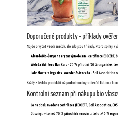
Doporučené produkty - příklady ověřen
Nejde o výčet všech značek, ale zde jsou tři řady, které splňují 
Alverde Bio‑Šampon s arganovým olejem
- certifikace ECOCERT, b
Weleda Skin Food Hair Care
- 70 % přírodní, 30 % organické, te
John Masters Organics Lavender & Avocado
- Soil Association c
Každý z těchto produktů má podrobnou ingredienční listinu a tran
Kontrolní seznam při nákupu bio vlas
Je na obalu uvedena certifikace (ECOCERT, Soil Association, C
Obsahuje více než 70 % přírodních surovin, z toho ≥30 % organ