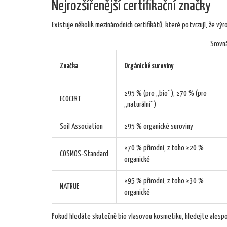
Nejrozšířenější certifikační značky
Existuje několik mezinárodních certifikátů, které potvrzují, že výr
Srovná
Značka
Orgánické suroviny
≥95 % (pro „bio“), ≥70 % (pro
ECOCERT
„naturální“)
Soil Association
≥95 % organické suroviny
≥70 % přírodní, z toho ≥20 %
COSMOS‑Standard
organické
≥95 % přírodní, z toho ≥30 %
NATRUE
organické
Pokud hledáte skutečně bio vlasovou kosmetiku, hledejte alespo