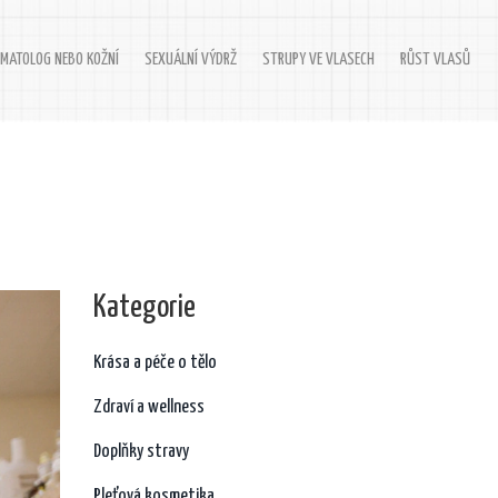
MATOLOG NEBO KOŽNÍ
SEXUÁLNÍ VÝDRŽ
STRUPY VE VLASECH
RŮST VLASŮ
Kategorie
Krása a péče o tělo
Zdraví a wellness
Doplňky stravy
Pleťová kosmetika