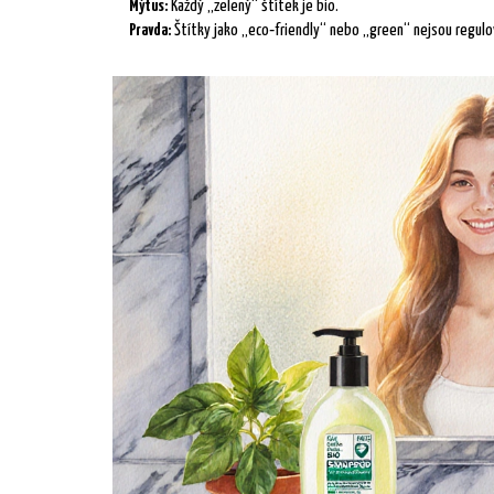
Mýtus:
Každý „zelený“ štítek je bio.
Pravda:
Štítky jako „eco‑friendly“ nebo „green“ nejsou regulov