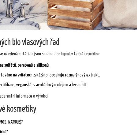
ých bio vlasových řad
výše uvedená kritéria a jsou snadno dostupné v České republice:
ez sulfátů, parabenů a silikonů.
stováno na zvířatech zakázáno, obsahuje rozmarýnový extrakt.
ertifikace, veganská, s avokádovým olejem a levandulí.
sparentní informace o výrobci.
ové kosmetiky
OSMOS, NATRUE)?
ické?