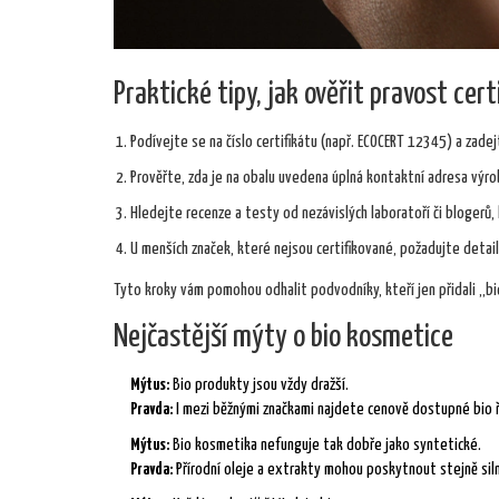
Praktické tipy, jak ověřit pravost cert
Podívejte se na číslo certifikátu (např. ECOCERT 12345) a zadej
Prověřte, zda je na obalu uvedena úplná kontaktní adresa výr
Hledejte recenze a testy od nezávislých laboratoří či blogerů, k
U menších značek, které nejsou certifikované, požadujte detail
Tyto kroky vám pomohou odhalit podvodníky, kteří jen přidali „bi
Nejčastější mýty o bio kosmetice
Mýtus:
Bio produkty jsou vždy dražší.
Pravda:
I mezi běžnými značkami najdete cenově dostupné bio řa
Mýtus:
Bio kosmetika nefunguje tak dobře jako syntetické.
Pravda:
Přírodní oleje a extrakty mohou poskytnout stejně sil