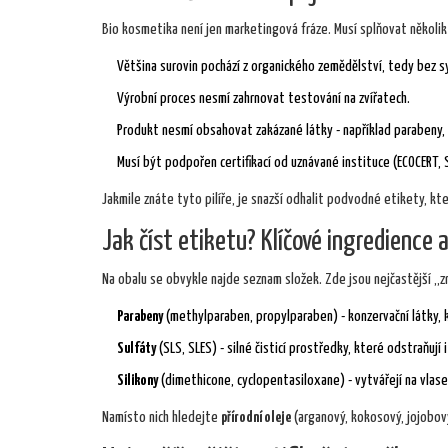
Bio kosmetika není jen marketingová fráze. Musí splňovat několik
Většina surovin pochází z organického zemědělství, tedy bez sy
Výrobní proces nesmí zahrnovat testování na zvířatech.
Produkt nesmí obsahovat zakázané látky - například parabeny, 
Musí být podpořen certifikací od uznávané instituce (ECOCERT,
Jakmile znáte tyto pilíře, je snazší odhalit podvodné etikety, kte
Jak číst etiketu? Klíčové ingredience 
Na obalu se obvykle najde seznam složek. Zde jsou nejčastější „zrá
Parabeny
(methylparaben, propylparaben) - konzervační látky, 
Sulfáty
(SLS, SLES) - silné čisticí prostředky, které odstraňují i
Silikony
(dimethicone, cyclopentasiloxane) - vytvářejí na vlas
Namísto nich hledejte
přírodní oleje
(arganový, kokosový, jojobov