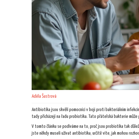
Adéla Šustrová
Antibiotika jsou skvělí pomocníci v boji proti bakteriálním infekcí
tady přicházejí na řadu probiotika. Tato přátelská bakterie můž
V tomto článku se podíváme na to, proč jsou probiotika tak důležit
jste někdy museli užívat antibiotika, určitě víte, jak mohou rozho