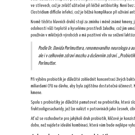
ve střevech, což je zvlášť užitečné při léčbě antibiotiky. Není b
Clostridium difficile infekcí, což je běžná komplikace při užívání ant
Kromě těchto hlavních druhů stojí za zmínku i méně známé kmeny, 
odolností vůči teplotě a kyselému prostředí žaludku, což jim um
používán v mléčných výrobcích a má pozitivní vliv na snížení lakt
Podle Dr. Davida Perlmuttera, renomovaného neurologa a aut
ale i v celkovém zdraví mozku a duševním zdraví. „Probiotik
Perlmutter.
Při výběru probiotik je důležité zohlednit koncentraci živých bak
miliardami CFU na dávku, aby byla zajištěna dostatečná účinnost. 
kmene.
Spolu s probiotiky je důležité pamatovat na prebiotika, která slou
fruktooligosacharidy, jež lze nalézt v potravinách jako česnek, cib
Ať už se rozhodnete pro jakýkoli druh probiotik, klíčové je konzist
dobu, než najdete ideální kombinaci, která vám bude nejlépe vyh