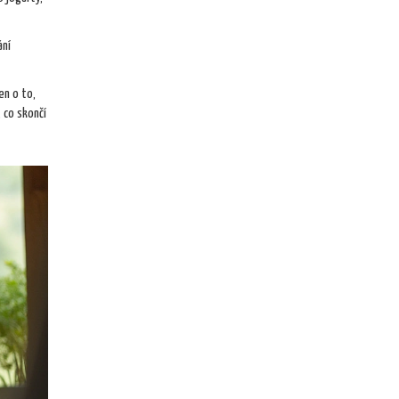
ání
en o to,
, co skončí