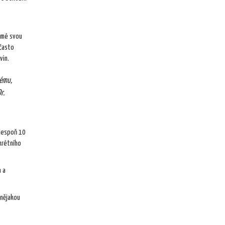
námé svou
 často
vin.
tému,
r.
alespoň 10
krétního
n a
 nějakou