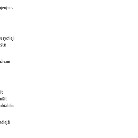
ojeným s
 rychleji
áště
užívání
it
nížit
obiálního
edlejší