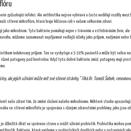
flóru
erie způsobující infekci. Ale antibiotika nejsou vybíravá a často nedělají rozdíly mezi
aši střevní mikroflóru, která hraje klíčovou roli v našem celkovém zdraví.
ují jako mikrobiom. Tyto bakterie pomáhají nejen s trávením a vstřebáváním živin, ale
rovnováhu, můžeme zaznamenat nepříjemné vedlejší účinky jako průjem, nadýmání nebo 
tibiotikem indukovaný průjem. Ten se vyskytuje u 5-30% pacientů a může být velice ne
drží různé patogeny pod kontrolou. Když tyto dobré bakterie zmizí, patogeny mají pros
ému.
íny, ale jejich užívání může mít své stinné stránky,“ říká Dr. Tomáš Šebek, renomov
it naše zdraví tím, že změní složení našeho mikrobiomu. Některé studie upozorňují
ha ve střevní mikroflóře je spojována s různými zdravotními problémy, jako jsou ob
, je důležité dbát na správnou stravu a zvážit užívání probiotik. Probiotika mohou po
 antibiotik. Bakterie, které najdeme v probiotických doplňcích nebo v potravinách jak