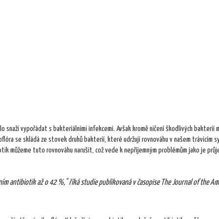
 snaží vypořádat s bakteriálními infekcemi. Avšak kromě ničení škodlivých bakterií
oflóra se skládá ze stovek druhů bakterií, které udržují rovnováhu v našem trávicím 
biotik můžeme tuto rovnováhu narušit, což vede k nepříjemným problémům jako je průj
m antibiotik až o 42 %," říká studie publikovaná v časopise The Journal of the Am