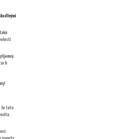
škodlivými
 také
bolesti
příjemný.
tor k
aný
, že tato
ezita,
moci
o jogurty,