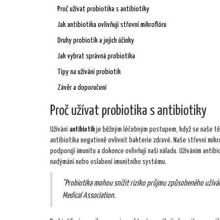
Proč užívat probiotika s antibiotiky
Jak antibiotika ovlivňují střevní mikroflóru
Druhy probiotik a jejich účinky
Jak vybrat správná probiotika
Tipy na užívání probiotik
Závěr a doporučení
Proč užívat probiotika s antibiotiky
Užívání
antibiotik
je běžným léčebným postupem, když se naše tělo
antibiotika negativně ovlivnit bakterie zdravé. Naše střevní mikr
podporují imunitu a dokonce ovlivňují naši náladu. Užíváním anti
nadýmání nebo oslabení imunitního systému.
"Probiotika mohou snížit riziko průjmu způsobeného užívání
Medical Association.