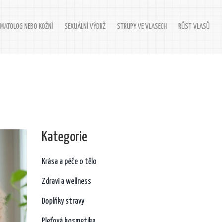
MATOLOG NEBO KOŽNÍ
SEXUÁLNÍ VÝDRŽ
STRUPY VE VLASECH
RŮST VLASŮ
Kategorie
Krása a péče o tělo
Zdraví a wellness
Doplňky stravy
Pleťová kosmetika