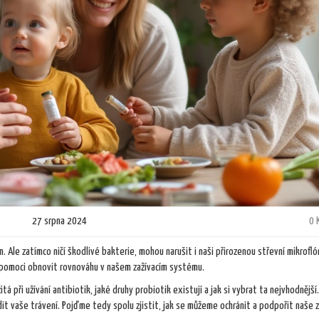
27 srpna 2024
0 
m. Ale zatímco ničí škodlivé bakterie, mohou narušit i naši přirozenou střevní mikrofló
e pomoci obnovit rovnováhu v našem zažívacím systému.
á při užívání antibiotik, jaké druhy probiotik existují a jak si vybrat ta nejvhodnější
dit vaše trávení. Pojďme tedy spolu zjistit, jak se můžeme ochránit a podpořit naše z