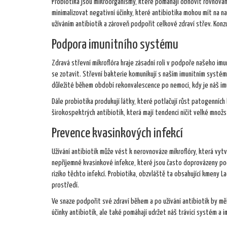
Probiotika jsou mikroorganismy, které pomáhají obnovit rovnováhu
minimalizovat negativní účinky, které antibiotika mohou mít na n
užíváním antibiotik a zároveň podpořit celkové zdraví střev. Konz
Podpora imunitního systému
Zdravá střevní mikroflóra hraje zásadní roli v podpoře našeho im
se zotavit. Střevní bakterie komunikují s naším imunitním systé
důležité během období rekonvalescence po nemoci, kdy je náš im
Dále probiotika produkují látky, které potlačují růst patogenních 
širokospektrých antibiotik, která mají tendenci ničit velké množs
Prevence kvasinkových infekcí
Užívání antibiotik může vést k nerovnováze mikroflóry, která vyt
nepříjemné kvasinkové infekce, které jsou často doprovázeny poci
riziko těchto infekcí. Probiotika, obzvláště ta obsahující kmeny L
prostředí.
Ve snaze podpořit své zdraví během a po užívání antibiotik by měl
účinky antibiotik, ale také pomáhají udržet náš trávicí systém a 