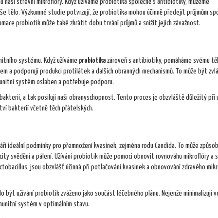
 naší střevní mikroflóry. Když užíváme probiotika společně s antibiotiky, můžeme
aše tělo. Výzkumné studie potvrzují, že probiotika mohou účinně předejít průjmům sp
umace probiotik může také zkrátit dobu trvání průjmů a snížit jejich závažnost.
unitního systému. Když užíváme
probiotika
zároveň s antibiotiky, pomáháme svému tělu
mem a podporují produkci protilátek a dalších obranných mechanismů. To může být zvl
unitní systém oslaben a potřebuje podporu.
bakterií, a tak posilují naši obranyschopnost. Tento proces je obzvláště důležitý při 
tví bakterií včetně těch přátelských.
váří ideální podmínky pro přemnožení kvasinek, zejména rodu Candida. To může způsob
ty svědění a pálení. Užívání probiotik může pomoci obnovit rovnováhu mikroflóry a s
actobacillus, jsou obzvlášť účinná při potlačování kvasinek a obnovování zdravého mikr
o být užívání probiotik zváženo jako součást léčebného plánu. Nejenže minimalizují v
imunitní systém v optimálním stavu.