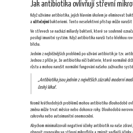
Jak antibiotika ovlivňují střevní mikro
Když užíváme antibiotika, jejich hlavním úkolem je eliminovat bakt
a
užitečnými
bakteriemi. Tento neselektivní přístup může narušit n
Ve střevech se nachází miliardy bakterií, které se souhrnně označ
posilují imunitní systém. Když antibiotika naruší tuto křehkou 
břicha.
Jedním z nejběžnějších problémů po užívání antibiotik je tzv. an
Jednou z příčin je, že antibiotika ničí bakterie, které normálně 
růstu a mohou narušit normální fungování našeho zažívacího syst
„Antibiotika jsou jedním z největších zázraků moderní medic
český lékař.
Kromě krátkodobých problémů mohou antibiotika dlouhodobě ovlivn
změna může trvat měsíce nebo dokonce roky. Dlouhodobá nerovnová
cukrovka nebo autoimunitní onemocnění.
Abychom minimalizovali negativní účinky antibiotik na naše zdraví
obnovit rovnováhu ve střevní mikroflóře a zmírnit vedlejší účinky