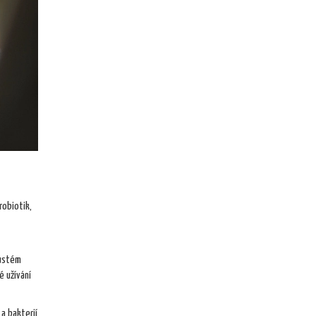
robiotik,
lustém
é užívání
a bakterií