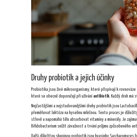
Druhy probiotik a jejich účinky
Probiotika jsou živé mikroorganismy, které přispívají k rovnováze 
které se obecně doporučují při užívání
antibiotik
. Každý druh má s
Nejčastějšími a nejstudovanějšími druhy probiotik jsou Lactobacil
přeměňovat laktózu na kyselinu mléčnou. Tento proces je důležitý 
střevě a napomáhá tělu absorbovat vitamíny a minerály. Je zajímav
Bifidobacterium snížit závažnost a trvání průjmu způsobeného ant
Další důležitou skupinou probiotik jsou kvasinky Saccharomyces b