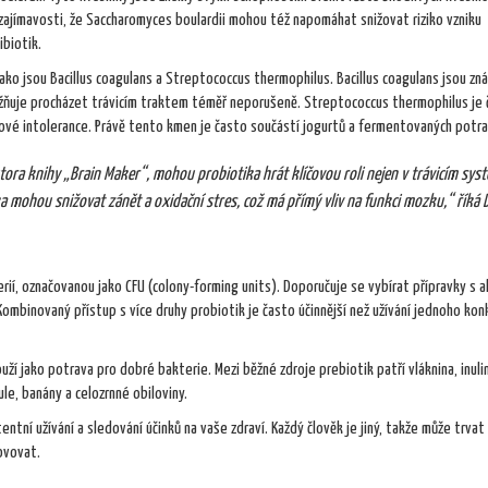
ez zajímavosti, že Saccharomyces boulardii mohou též napomáhat snižovat riziko vzniku
ibiotik.
jako jsou Bacillus coagulans a Streptococcus thermophilus. Bacillus coagulans jsou z
ožňuje procházet trávicím traktem téměř neporušeně. Streptococcus thermophilus je
ózové intolerance. Právě tento kmen je často součástí jogurtů a fermentovaných potra
ora knihy „Brain Maker“, mohou probiotika hrát klíčovou roli nejen v trávicím sys
a mohou snižovat zánět a oxidační stres, což má přímý vliv na funkci mozku,“ říká D
terií, označovanou jako CFU (colony-forming units). Doporučuje se vybírat přípravky s 
Kombinovaný přístup s více druhy probiotik je často účinnější než užívání jednoho kon
ží jako potrava pro dobré bakterie. Mezi běžné zdroje prebiotik patří vláknina, inuli
ule, banány a celozrnné obiloviny.
entní užívání a sledování účinků na vaše zdraví. Každý člověk je jiný, takže může trvat
ovovat.