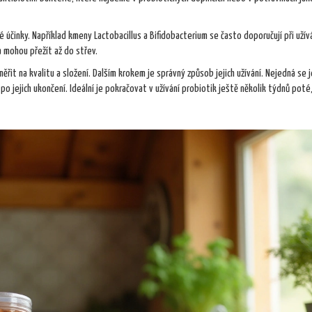
né účinky. Například kmeny Lactobacillus a Bifidobacterium se často doporučují při užív
a mohou přežít až do střev.
řit na kvalitu a složení. Dalším krokem je správný způsob jejich užívání. Nejedná se j
 po jejich ukončení. Ideální je pokračovat v užívání probiotik ještě několik týdnů poté