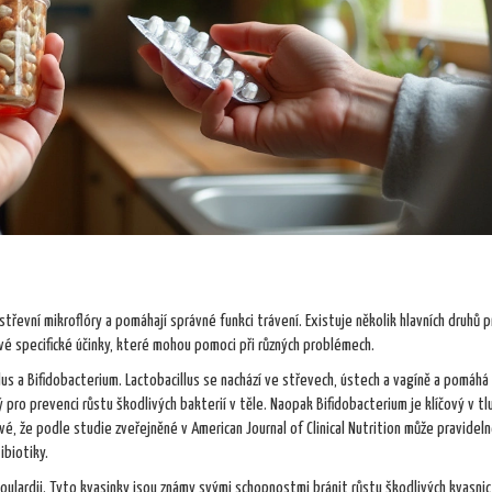
střevní mikroflóry a pomáhají správné funkci trávení. Existuje několik hlavních druhů p
vé specifické účinky, které mohou pomoci při různých problémech.
lus a Bifidobacterium. Lactobacillus se nachází ve střevech, ústech a vagíně a pomáhá
pro prevenci růstu škodlivých bakterií v těle. Naopak Bifidobacterium je klíčový v t
é, že podle studie zveřejněné v American Journal of Clinical Nutrition může pravideln
ibiotiky.
oulardii. Tyto kvasinky jsou známy svými schopnostmi bránit růstu škodlivých kvasnic 