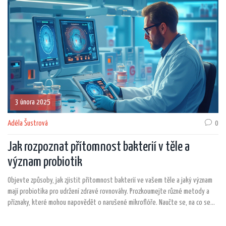
3 února 2025
Adéla Šustrová
0
Jak rozpoznat přítomnost bakterií v těle a
význam probiotik
Objevte způsoby, jak zjistit přítomnost bakterií ve vašem těle a jaký význam
mají probiotika pro udržení zdravé rovnováhy. Prozkoumejte různé metody a
příznaky, které mohou napovědět o narušené mikroflóře. Naučte se, na co se
zaměřit a jak je možné s touto situací pracovat. Zjistěte, jak probiotika
pomáhají při obnově zdravého prostředí ve střevě. Pochopte, proč je důležité