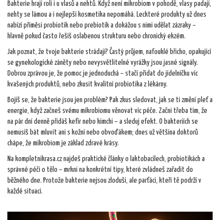
Bakterie hrají roli i u vlasů a nehtů. Když není mikrobiom v pohodě, vlasy padají,
nehty se lámou a i nejlepší kosmetika nepomáhá. Leckteré produkty už dnes
nabízí příměsi probiotik nebo prebiotik a dokážou s nimi udělat zázraky –
hlavně pokud často řešíš oslabenou strukturu nebo chronický ekzém.
Jak poznat, že tvoje bakterie strádají? Častý průjem, nafouklé břicho, opakující
se gynekologické záněty nebo nevysvětlitelné vyrážky jsou jasné signály.
Dobrou zprávou je, že pomoc je jednoduchá – stačí přidat do jídelníčku víc
kvašených produktů, nebo zkusit kvalitní probiotika z lékárny.
Bojíš se, že bakterie jsou jen problém? Pak zkus sledovat, jak se ti změní pleť a
energie, když začneš svému mikrobiomu věnovat víc péče. Začni třeba tím, že
na pár dní denně přidáš kefír nebo kimchi – a sleduj efekt. O bakteriích se
nemusíš bát mluvit ani s kožní nebo obvoďákem; dnes už většina doktorů
chápe, že mikrobiom je základ zdravé krásy.
Na kompletnikrasa.cz najdeš praktické články o laktobacilech, probiotikách a
správné péči o tělo – mrkni na konkrétní tipy, které zvládneš zařadit do
běžného dne. Protože bakterie nejsou zloduši, ale parťáci, kteří tě podrží v
každé situaci.