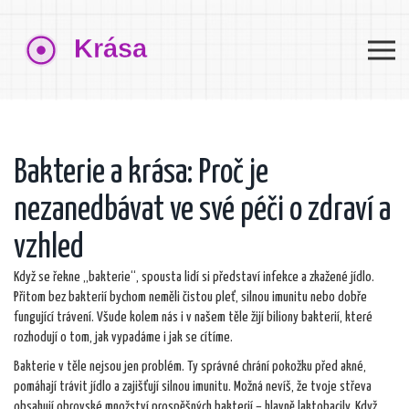
Bakterie a krása: Proč je
nezanedbávat ve své péči o zdraví a
vzhled
Když se řekne „bakterie“, spousta lidí si představí infekce a zkažené jídlo.
Přitom bez bakterií bychom neměli čistou pleť, silnou imunitu nebo dobře
fungující trávení. Všude kolem nás i v našem těle žijí biliony bakterií, které
rozhodují o tom, jak vypadáme i jak se cítíme.
Bakterie v těle nejsou jen problém. Ty správné chrání pokožku před akné,
pomáhají trávit jídlo a zajišťují silnou imunitu. Možná nevíš, že tvoje střeva
obsahují obrovské množství prospěšných bakterií – hlavně laktobacily. Když