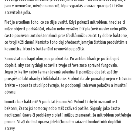
jsou v rovnováze, méně onemocníš, lépe vypadáš a snáze zpracuješ i těžko
stravitelná jídla.
Pleť je zrcadlem toho, co se děje uvnitř. Když pokazíš mikrobiom, hned se ti
může objevit podráždění, ekzém nebo vyrážky. DIY pleťové masky nebo příliš
časté používání antibakteriálních prostředků můžou zničit ty dobré bakterie,
co tvoji kůži chrání. Namísto toho dej přednost jemným čisticím produktům a
kosmetice, která s bakteriální rovnováhou počítá.
Samostatnou kapitolou jsou probiotika. Po antibiotikách je potřebuješ
doplnit, aby ses rychleji zotavil a tvoje střeva zase správně fungovala.
Jogurty, kefíry nebo fermentovaná zelenina ti pomůžou dostat zpátky
prospěšné laktobacily i bifidobakterie. Probiotika ale pomáhají nejen v trávicím
traktu – spousta studií potvrzuje, že podporují i zdravou pokožku a imunitní
obranu.
Imunita bez bakterií? V podstatě nemožná. Pokud ti chybí rozmanitost
bakterií, často jsi nemocný nebo máš zažívací potíže. Signály, jako časté
nachlazení, únava či problémy s pletí, můžou znamenat, že mikrobiom potřebuje
pomoc. Stačí drobná úprava jídelníčku nebo zařazení konkrétních doplňků
stravy.