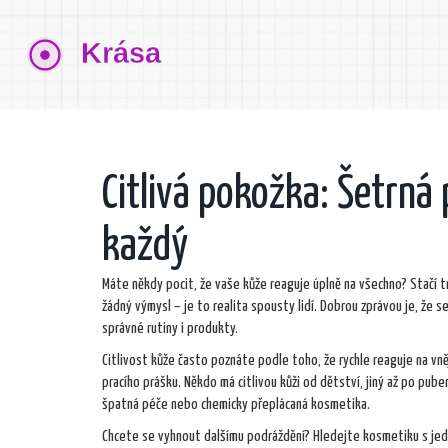
Citlivá pokožka: Šetrná 
každý
Máte někdy pocit, že vaše kůže reaguje úplně na všechno? Stačí tro
žádný výmysl – je to realita spousty lidí. Dobrou zprávou je, že se
správné rutiny i produkty.
Citlivost kůže často poznáte podle toho, že rychle reaguje na vně
pracího prášku. Někdo má citlivou kůži od dětství, jiný až po pube
špatná péče nebo chemicky přeplácaná kosmetika.
Chcete se vyhnout dalšímu podráždění? Hledejte kosmetiku s jedn