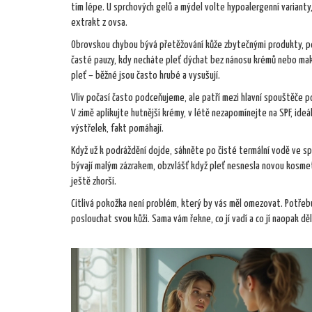
tím lépe. U sprchových gelů a mýdel volte hypoalergenní varianty,
extrakt z ovsa.
Obrovskou chybou bývá přetěžování kůže zbytečnými produkty, pee
časté pauzy, kdy necháte pleť dýchat bez nánosu krémů nebo make
pleť – běžné jsou často hrubé a vysušují.
Vliv počasí často podceňujeme, ale patří mezi hlavní spouštěče pod
V zimě aplikujte hutnější krémy, v létě nezapomínejte na SPF, ideá
výstřelek, fakt pomáhají.
Když už k podráždění dojde, sáhněte po čisté termální vodě ve s
bývají malým zázrakem, obzvlášť když pleť nesnesla novou kosme
ještě zhorší.
Citlivá pokožka není problém, který by vás měl omezovat. Potře
poslouchat svou kůži. Sama vám řekne, co jí vadí a co jí naopak dě