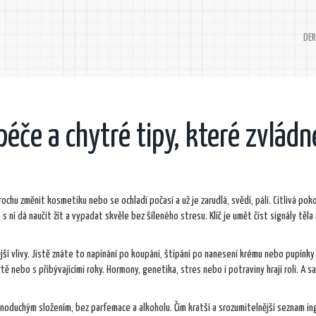
DER
péče a chytré tipy, které zvládn
chu změnit kosmetiku nebo se ochladí počasí a už je zarudlá, svědí, pálí. Citlivá pok
 s ní dá naučit žít a vypadat skvěle bez šíleného stresu. Klíč je umět číst signály těla
jší vlivy. Jistě znáte to napínání po koupání, štípání po nanesení krému nebo pupínk
rtě nebo s přibývajícími roky. Hormony, genetika, stres nebo i potraviny hrají roli. A 
oduchým složením, bez parfemace a alkoholu. Čím kratší a srozumitelnější seznam ing