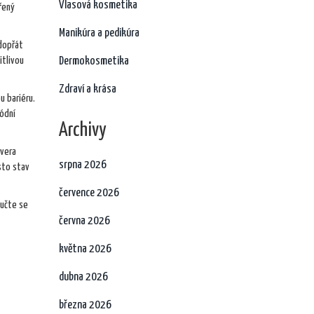
Vlasová kosmetika
řený
Manikúra a pedikúra
 dopřát
itlivou
Dermokosmetika
Zdraví a krása
u bariéru.
módní
Archivy
 vera
srpna 2026
sto stav
července 2026
aučte se
června 2026
května 2026
dubna 2026
března 2026