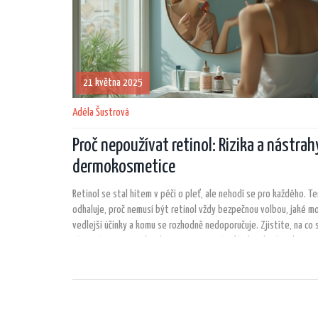
21 května 2025
Adéla Šustrová
Proč nepoužívat retinol: Rizika a nástrah
dermokosmetice
Retinol se stal hitem v péči o pleť, ale nehodí se pro každého. T
odhaluje, proč nemusí být retinol vždy bezpečnou volbou, jaké m
vedlejší účinky a komu se rozhodně nedoporučuje. Zjistíte, na co 
při používání retinolu v kosmetice a proč může být lepší sáhnout 
účinných látkách. Najdete zde užitečné tipy i konkrétní příklady ri
dál, pokud vás zajímá pravda o retinolu a o tom, jak chránit svou 