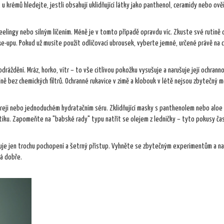
 u krémů hledejte, jestli obsahují uklidňující látky jako panthenol, ceramidy nebo ově
lingy nebo silným líčením. Méně je v tomto případě opravdu víc. Zkuste své rutině
-upu. Pokud už musíte použít odličovací ubrousek, vyberte jemné, určené právě na c
ráždění. Mráz, horko, vítr – to vše citlivou pokožku vysušuje a narušuje její ochranno
lně bez chemických filtrů. Ochranné rukavice v zimě a klobouk v létě nejsou zbytečný 
preji nebo jednoduchém hydratačním séru. Zklidňující masky s panthenolem nebo aloe
tiku. Zapomeňte na "babské rady" typu natřít se olejem z ledničky – tyto pokusy ča
buje jen trochu pochopení a šetrný přístup. Vyhněte se zbytečným experimentům a n
lá dobře.