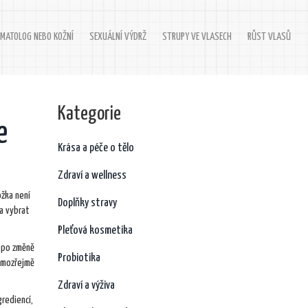
MATOLOG NEBO KOŽNÍ
SEXUÁLNÍ VÝDRŽ
STRUPY VE VLASECH
RŮST VLASŮ
Kategorie
e
Krása a péče o tělo
Zdraví a wellness
ožka není
Doplňky stravy
 a vybrat
Pleťová kosmetika
y po změně
Probiotika
samozřejmě
Zdraví a výživa
rediencí,