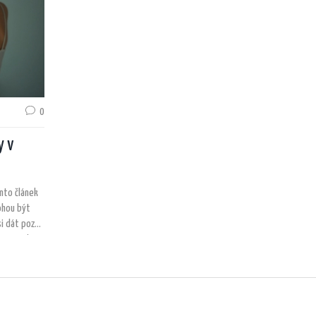
0
y v
ento článek
ohou být
si dát pozor
po jiných
zik. Čtěte
pokožku.