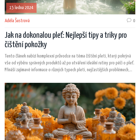
15 ledna 2024
Adéla Šustrová
0
Jak na dokonalou pleť: Nejlepší tipy a triky pro
čištění pokožky
Tento článek nabízí komplexní průvodce na téma čištění pleti, který pokrývá
vše od výběru správných produktů až po utváření ideální rutiny pro péči o pleť.
Přináší zajímavé informace o různých typech pleti, nejčastějších problémech,
které s pletí mohou souviset, a metodách, jak je řešit. Nabízíme také cenné
tipy a triky, které vám pomohou udržet vaši pleť zdravou a zářivou.