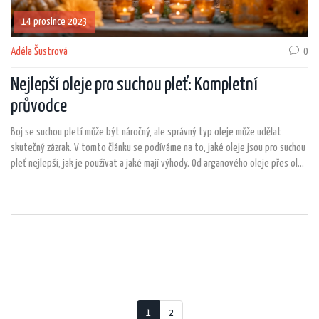
14 prosince 2023
Adéla Šustrová
0
Nejlepší oleje pro suchou pleť: Kompletní
průvodce
Boj se suchou pletí může být náročný, ale správný typ oleje může udělat
skutečný zázrak. V tomto článku se podíváme na to, jaké oleje jsou pro suchou
pleť nejlepší, jak je používat a jaké mají výhody. Od arganového oleje přes olej
z maruly až po jojobový olej, objevíme, jak mohou tyto přírodní elixíry vaši
pokožku vyživit, hydratovat a ochránit.
1
2