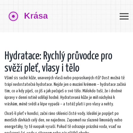
Hydratace: Rychlý průvodce pro
svěží pleť, vlasy i tělo
Všiml sis suché kůže, unavených vlasů nebo popraskaných rtů? Dost možná tě
trápí nedostatečná hydratace. Nejde jen o mazání krémem – hydratace začíná
tím, co a kdy piješ, co jíš a jak pečuješ o své tělo. Málokdo tuší, že i drobné
úpravy v denní rutině udělají hodně. Hydratovaná kůže je míň náchylná k
vráskám, méně svědí a lépe vypadá – a totéž platí i pro vlasy a nehty.
Chceš-li pleť v kondici, začni ráno sklenicí čisté vody. Ideální je popíjet po
menších dávkách celý den, ne najednou. Zapomeň na slazené limonády nebo
energetáky, ty tě naopak vysuší. Pokud tě odrazuje prázdná voda, vsaď na