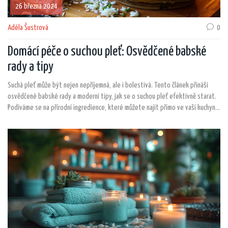
26 března 2024
Adéla Šustrová
0
Domácí péče o suchou pleť: Osvědčené babské
rady a tipy
Suchá pleť může být nejen nepříjemná, ale i bolestivá. Tento článek přináší
osvědčené babské rady a moderní tipy, jak se o suchou pleť efektivně starat.
Podíváme se na přírodní ingredience, které můžete najít přímo ve vaší kuchyni,
i na to, jak správně hydratovat a pečovat o suchou pleť zevnitř i zvenku.
Připravte se na praktické tipy, které vám pomohou dosáhnout hladké a jemné
pleti.