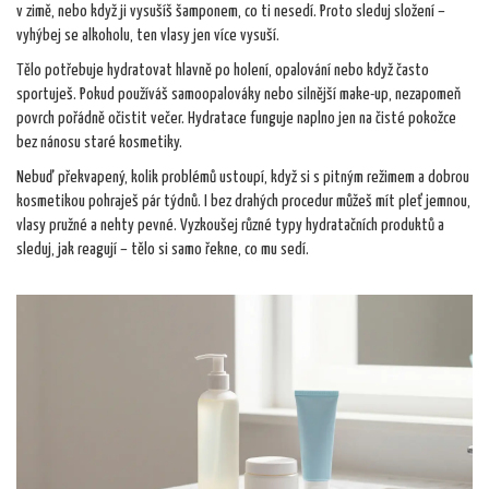
v zimě, nebo když ji vysušíš šamponem, co ti nesedí. Proto sleduj složení –
vyhýbej se alkoholu, ten vlasy jen více vysuší.
Tělo potřebuje hydratovat hlavně po holení, opalování nebo když často
sportuješ. Pokud používáš samoopalováky nebo silnější make-up, nezapomeň
povrch pořádně očistit večer. Hydratace funguje naplno jen na čisté pokožce
bez nánosu staré kosmetiky.
Nebuď překvapený, kolik problémů ustoupí, když si s pitným režimem a dobrou
kosmetikou pohraješ pár týdnů. I bez drahých procedur můžeš mít pleť jemnou,
vlasy pružné a nehty pevné. Vyzkoušej různé typy hydratačních produktů a
sleduj, jak reagují – tělo si samo řekne, co mu sedí.