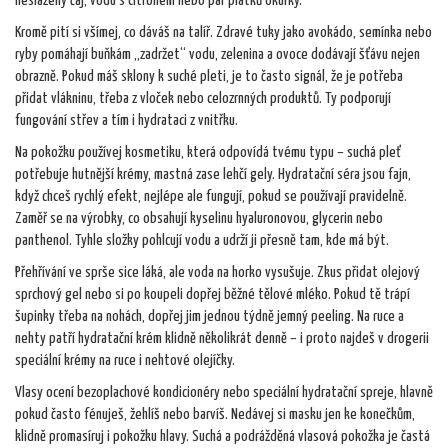
neslazený čaj, vodu s citronem nebo pár plátků okurky.
Kromě pití si všímej, co dáváš na talíř. Zdravé tuky jako avokádo, semínka nebo
ryby pomáhají buňkám „zadržet“ vodu, zelenina a ovoce dodávají šťávu nejen
obrazně. Pokud máš sklony k suché pleti, je to často signál, že je potřeba
přidat vlákninu, třeba z vloček nebo celozrnných produktů. Ty podporují
fungování střev a tím i hydrataci z vnitřku.
Na pokožku používej kosmetiku, která odpovídá tvému typu – suchá pleť
potřebuje hutnější krémy, mastná zase lehčí gely. Hydratační séra jsou fajn,
když chceš rychlý efekt, nejlépe ale fungují, pokud se používají pravidelně.
Zaměř se na výrobky, co obsahují kyselinu hyaluronovou, glycerin nebo
panthenol. Tyhle složky pohlcují vodu a udrží ji přesně tam, kde má být.
Přehřívání ve sprše sice láká, ale voda na horko vysušuje. Zkus přidat olejový
sprchový gel nebo si po koupeli dopřej běžné tělové mléko. Pokud tě trápí
šupinky třeba na nohách, dopřej jim jednou týdně jemný peeling. Na ruce a
nehty patří hydratační krém klidně několikrát denně – i proto najdeš v drogerii
speciální krémy na ruce i nehtové olejíčky.
Vlasy ocení bezoplachové kondicionéry nebo speciální hydratační spreje, hlavně
pokud často fénuješ, žehlíš nebo barvíš. Nedávej si masku jen ke konečkům,
klidně promasíruj i pokožku hlavy. Suchá a podrážděná vlasová pokožka je častá