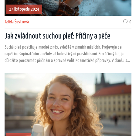
27 listopadu 2024
Adéla Šustrová
0
Jak zvládnout suchou pleť: Příčiny a péče
Suchá pleť postihuje mnohé z nás, zvláště v zimních měsících. Projevuje se
napětím, šupinatěním a někdy až bolestivými prasklinkami. Pro účinný boj je
důležité porozumět příčinám a správně volit kosmetické přípravky. V článku se
podíváme na faktory způsobující suchou pleť a nabídneme praktické tipy, jak o
ni pečovat.