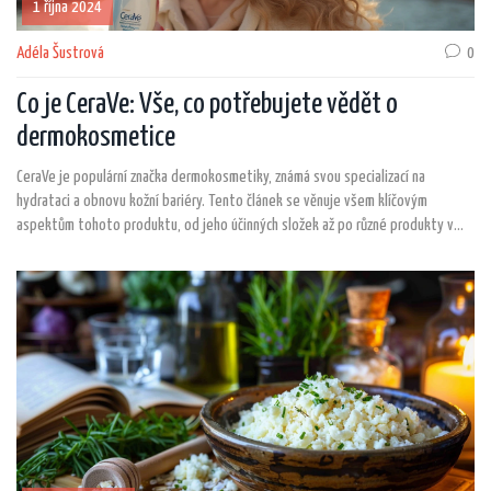
1 října 2024
Adéla Šustrová
0
Co je CeraVe: Vše, co potřebujete vědět o
dermokosmetice
CeraVe je populární značka dermokosmetiky, známá svou specializací na
hydrataci a obnovu kožní bariéry. Tento článek se věnuje všem klíčovým
aspektům tohoto produktu, od jeho účinných složek až po různé produkty v
rámci značky. Nabízíme také několik tipů, jak CeraVe zařadit do vaší denní péče
o pleť. Tato dermokosmetika je vhodná pro různé typy pleti a může řešit různé
kožní problémy.