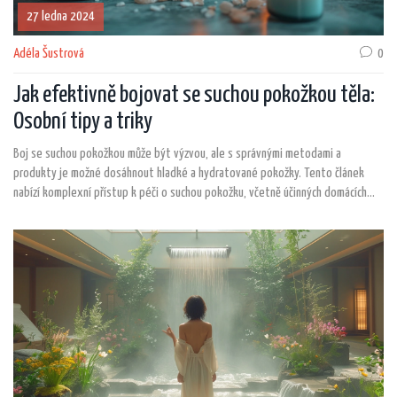
27 ledna 2024
Adéla Šustrová
0
Jak efektivně bojovat se suchou pokožkou těla:
Osobní tipy a triky
Boj se suchou pokožkou může být výzvou, ale s správnými metodami a
produkty je možné dosáhnout hladké a hydratované pokožky. Tento článek
nabízí komplexní přístup k péči o suchou pokožku, včetně účinných domácích
receptů, tipů na hydrataci a doporučení pro vhodné produkty. Zabývá se
běžnými příčinami suché pokožky a poskytuje praktické rady, jak tyto problémy
řešit zevnitř i zvenčí.