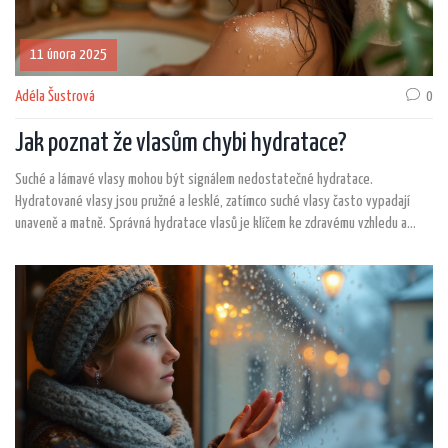
11 února 2025
Adéla Šustrová
0
Jak poznat že vlasům chybi hydratace?
Suché a lámavé vlasy mohou být signálem nedostatečné hydratace.
Hydratované vlasy jsou pružné a lesklé, zatímco suché vlasy často vypadají
unaveně a matně. Správná hydratace vlasů je klíčem ke zdravému vzhledu a
také pomáhá předcházet poškození při česání nebo stylingu. Článek nabízí tipy,
jak rozpoznat a zlepšit hydrataci vašich vlasů.