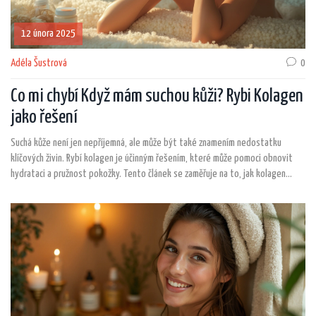
12 února 2025
Adéla Šustrová
0
Co mi chybí Když mám suchou kůži? Rybi Kolagen
jako řešení
Suchá kůže není jen nepříjemná, ale může být také znamením nedostatku
klíčových živin. Rybí kolagen je účinným řešením, které může pomoci obnovit
hydrataci a pružnost pokožky. Tento článek se zaměřuje na to, jak kolagen
podporuje kožní buňky a proč je důležitý pro zdravou pleť. Prozkoumáme jeho
výhody a praktické tipy, jak jej zařadit do své denní rutiny. Kolagen z rybího
zdroje je snadno dostupný a může znamenat zásadní změnu pro vaši pokožku.