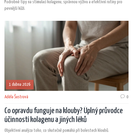
Podrobné tipy na stimulaci kolagenu, správnou výživu a efektivní rutiny pro
pevnější kůži.
1 dubna 2026
Adéla Šustrová
0
Co opravdu funguje na klouby? Úplný průvodce
účinností kolagenu a jiných léků
Objektivní analýza toho, co skutečně pomáhá při bolestech kloubů.