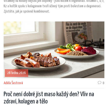
Vitamíny na klouby nejsou jen doplňky - jsou klíčem k regeneraci. Vitamín C, D, E,
K2 a hořčík spolu s kolagenem tvoří účinný tým proti bolestem a degeneraci.
Zjistěte, jak je správně kombinovat.
28 ledna 2026
Adéla Šustrová
0
Proč není dobré jíst maso každý den? Vliv na
zdraví, kolagen a tělo