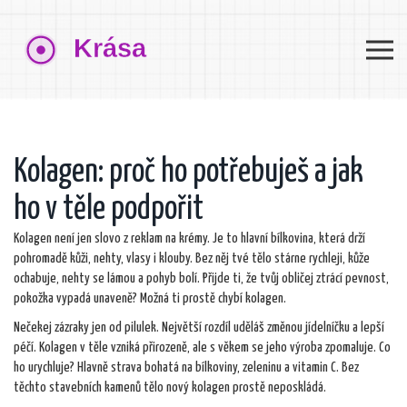
Kolagen: proč ho potřebuješ a jak
ho v těle podpořit
Kolagen není jen slovo z reklam na krémy. Je to hlavní bílkovina, která drží
pohromadě kůži, nehty, vlasy i klouby. Bez něj tvé tělo stárne rychleji, kůže
ochabuje, nehty se lámou a pohyb bolí. Přijde ti, že tvůj obličej ztrácí pevnost,
pokožka vypadá unaveně? Možná ti prostě chybí kolagen.
Nečekej zázraky jen od pilulek. Největší rozdíl uděláš změnou jídelníčku a lepší
péčí. Kolagen v těle vzniká přirozeně, ale s věkem se jeho výroba zpomaluje. Co
ho urychluje? Hlavně strava bohatá na bílkoviny, zeleninu a vitamin C. Bez
těchto stavebních kamenů tělo nový kolagen prostě neposkládá.