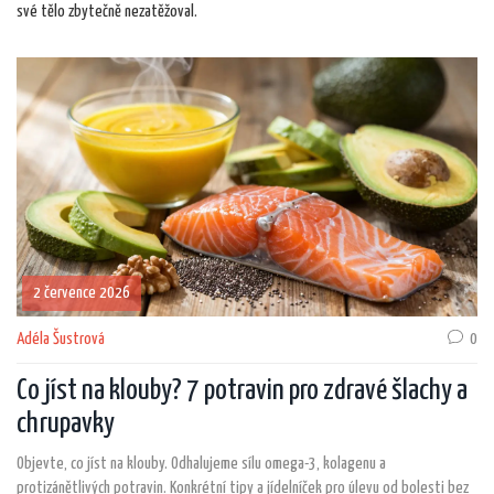
své tělo zbytečně nezatěžoval.
2 července 2026
Adéla Šustrová
0
Co jíst na klouby? 7 potravin pro zdravé šlachy a
chrupavky
Objevte, co jíst na klouby. Odhalujeme sílu omega-3, kolagenu a
protizánětlivých potravin. Konkrétní tipy a jídelníček pro úlevu od bolesti bez