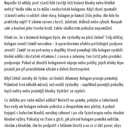
Napadlo tě někdy, proč starší lidé častěji řeší bolavé klouby nebo křehké
nehty? Vedle věku za to může i nedostatek kolagenu. Když chceš zpomalit
stárnutí nebo si udržet silné vlasy, kolagen je kámoš číslo jedna. Ale kde ho
prakticky najít? V silném vývaru z kostí, želatině, drůbeži nebo rybách. Naopak
cukr a kouření jeho tvorbu brzdí, takže sladkostmi pokožce nepomůžeš.
Všiml sis, že v krémech kolagen bývá, ale výsledky na pleti žádné? Tvůj obličej
kolagen zvenčí téměř nevsákne – k opravdovému efektu potřebuješ podporu
zevnitř. Zaměř se na potraviny a doplňky, které pomáhají tělu kolagen vyrábět.
Hodně udělá i dostatek vitaminu C z ovoce a zeleniny, ten totiž jeho produkci
podporuje. Pokud už zkoušíš kolagenové nápoje nebo prášky, jejich účinky lépe
poznáš jen při pravidelném užívání a dobré životosprávě.
Když čekáš zázraky do týdne, asi budeš zklamaný. Kolagen pracuje pomaleji.
Průměrně trvá několik měsíců, než uvidíš výsledky – například pevnější pokožku,
lepší nehty nebo pružnější klouby. Vydržet se vyplatí.
Co dalšího pro sebe můžeš udělat? Nešetři na spánku, pohybu a tekutinách.
Bez vody ani kolagen nebude pokožce a chrupavkám moc platný. A pokud
bojuješ s bolestmi kloubů, neváhej sáhnout i po síle fyzioterapie nebo vhodné
kloubní výživy. Pokračuj ve čtení a zjisti, jak přesně kolagen pomáhá nehtům,
vlasům a kloubům, čím ho podpořit v běžném životě a na co si dát pozor, abys