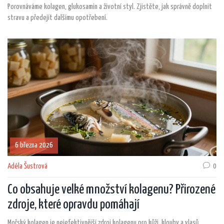
Porovnáváme kolagen, glukosamin a životní styl. Zjistěte, jak správně doplnit
stravu a předejít dalšímu opotřebení.
6 března 2026
Adéla Šustrová
0
Co obsahuje velké množství kolagenu? Přirozené
zdroje, které opravdu pomáhají
Mořský kolagen je nejefektivnější zdroj kolagenu pro kůži, klouby a vlasů.