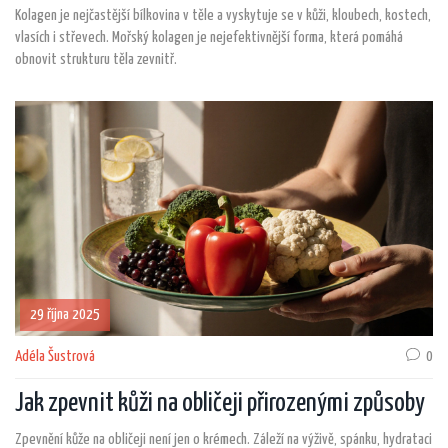
Kolagen je nejčastější bílkovina v těle a vyskytuje se v kůži, kloubech, kostech,
vlasích i střevech. Mořský kolagen je nejefektivnější forma, která pomáhá
obnovit strukturu těla zevnitř.
29 října 2025
Adéla Šustrová
0
Jak zpevnit kůži na obličeji přirozenými způsoby
Zpevnění kůže na obličeji není jen o krémech. Záleží na výživě, spánku, hydrataci