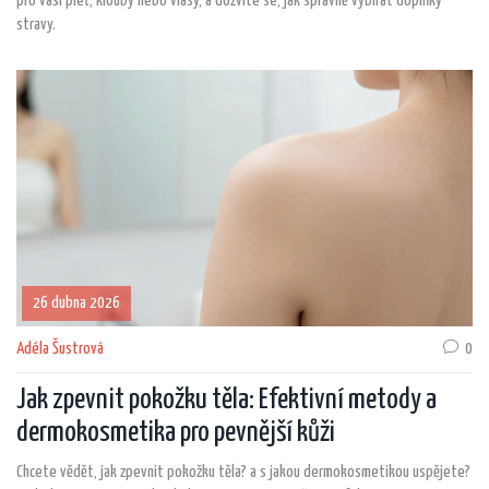
pro vaši pleť, klouby nebo vlasy, a dozvíte se, jak správně vybírat doplňky
stravy.
26 dubna 2026
Adéla Šustrová
0
Jak zpevnit pokožku těla: Efektivní metody a
dermokosmetika pro pevnější kůži
Chcete vědět, jak zpevnit pokožku těla? a s jakou dermokosmetikou uspějete?