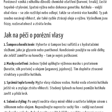
Poréznost vzniká z několika důvodů: chemické ošetření (barvení, trvalá), časté
tepelně‑stylování, špatná výživa nebo dokonce genetika. Kutikula – vnější
obal vlasu – se zde rozštěpí nebo odlepí, takže se otevírá více kanálků. Ty pak
snadno nasávají vlhkost, ale také rychle ztrácejí oleje a výživu. Výsledkem jsou
frizzy, rozčesatelnost a ztráta lesku.
Jak na péči o porézní vlasy
1. Šampon a kondicionér:
Vyberte si šampon bez sulfátů a s hydratačními
složkami, jako je glycerin nebo panthenol. Kondicionér použijte na celé délky,
ale zvlášť zaměřte na konečky – tam je nejvíc poškození.
2. Masky a ošetření:
Jednou týdně aplikujte výživnou masku s proteinem
(keratin, silk protein) a olejem (arganový, jojobový). Tím doplníte ztracené
struktury a posílíte kutikulu.
3. Správná teplota vody:
Myjte vlasy vlažnou vodou. Horká voda otevírá kutikulu
ještě víc a zvyšuje ztrátu vlhkosti. Studený šplouch na konci pomůže kutikulu
zavřít a přidá lesk.
4. Sušení a styling:
Po umytí nechte vlasy mírně vlhké a natřete lehkým sérem s
silikonem nebo olejem. Nepoužívejte naprosto suchý fén – raději nastavení