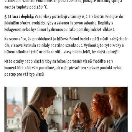
studeného vzduchu. Pokud musíte použít žehličku, použijte ochranný sprej a
nechte teplotu pod 180 °C.
5. Strava a doplňky:
Vaše vlasy potřebují vitamíny A, C, E a biotin. Přidejte do
jídelníčku ořechy, avokádo, ryby a zelenou listovou zeleninu. Doplňky s
kolagenem nebo kyselinou hyaluronovou také pomáhají udržet vlhkost.
Nezapomeňte, že pravidelnost je klíčová. Pokud budete péči měnit každých pár
dní, vlasová kutikula se nikdy nestihne uzamknout. Vyzkoušejte tyto kroky a
během několika týdnů uvidíte rozdíl – vlasy budou lehčí, lesklejší a plnější.
Máte otázky nebo vlastní tipy na řešení porézních vlasů? Podělte se v
komentářích, rádi vám poradíme, jak najít přesně ten správný produkt nebo
postup pro váš typ vlasů.