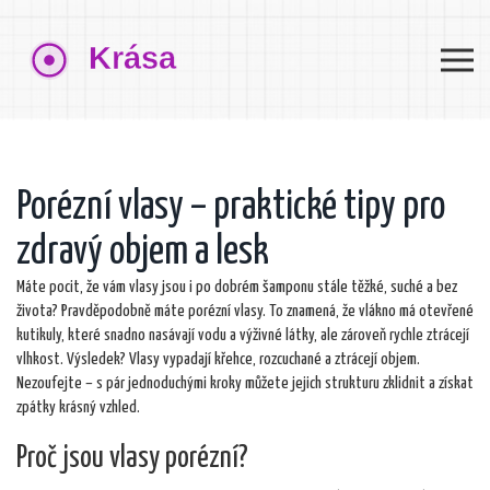
Porézní vlasy – praktické tipy pro
zdravý objem a lesk
Máte pocit, že vám vlasy jsou i po dobrém šamponu stále těžké, suché a bez
života? Pravděpodobně máte porézní vlasy. To znamená, že vlákno má otevřené
kutikuly, které snadno nasávají vodu a výživné látky, ale zároveň rychle ztrácejí
vlhkost. Výsledek? Vlasy vypadají křehce, rozcuchané a ztrácejí objem.
Nezoufejte – s pár jednoduchými kroky můžete jejich strukturu zklidnit a získat
zpátky krásný vzhled.
Proč jsou vlasy porézní?