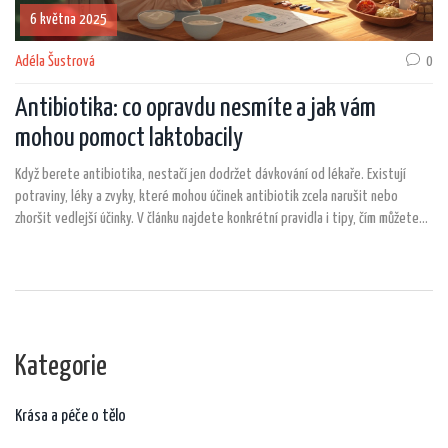
6 května 2025
Adéla Šustrová
0
Antibiotika: co opravdu nesmíte a jak vám
mohou pomoct laktobacily
Když berete antibiotika, nestačí jen dodržet dávkování od lékaře. Existují
potraviny, léky a zvyky, které mohou účinek antibiotik zcela narušit nebo
zhoršit vedlejší účinky. V článku najdete konkrétní pravidla i tipy, čím můžete
svému tělu pomoci. Nesmíme zapomenout ani na laktobacily, které umí ochránit
vaše trávení a imunitu. Praktické rady, co se opravdu nesmí a co naopak
pomáhá?
Kategorie
Krása a péče o tělo