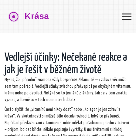
Vedlejší účinky: Nečekané reakce a
jak je řešit v běžném životě
Myslíš, že „přírodní“ znamená vždy bezpečné? Zklamu tě — i zdravá věc může
sem tam potrápit. Vedlejší účinky zvládnou překvapit i po obyčejném vitamínu,
krému nebo po depilaci. Netýká se to jen léků z lékárny. Jak se v tom zmatku
vyznat, a hlavně co v těch momentech dělat?
Často slyšíš, že „vitamínů není nikdy dost“ nebo „kolagen je jen zdraví a
krása“. Ve skutečnosti si můžeš tělo docela rozhodit, když to přeženeš.
Například předávkování vitamínem C může udělat pořádnou neplechu v trávení
– průjem, bolest břicha, někdo popisuje i vyrážky. U multivitamínů si hlídej