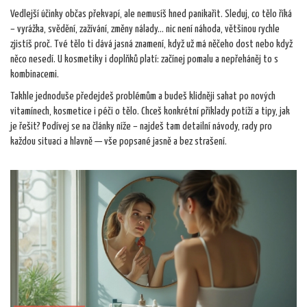
Vedlejší účinky občas překvapí, ale nemusíš hned panikařit. Sleduj, co tělo říká
– vyrážka, svědění, zažívání, změny nálady… nic není náhoda, většinou rychle
zjistíš proč. Tvé tělo ti dává jasná znamení, když už má něčeho dost nebo když
něco nesedí. U kosmetiky i doplňků platí: začínej pomalu a nepřeháněj to s
kombinacemi.
Takhle jednoduše předejdeš problémům a budeš klidněji sahat po nových
vitamínech, kosmetice i péči o tělo. Chceš konkrétní příklady potíží a tipy, jak
je řešit? Podívej se na články níže – najdeš tam detailní návody, rady pro
každou situaci a hlavně — vše popsané jasně a bez strašení.