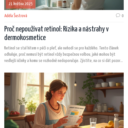
21 května 2025
Adéla Šustrová
0
Proč nepoužívat retinol: Rizika a nástrahy v
dermokosmetice
Retinol se stal hitem v péči o pleť, ale nehodí se pro každého. Tento článek
odhaluje, proč nemusí být retinol vždy bezpečnou volbou, jaké mohou být
vedlejší účinky a komu se rozhodně nedoporučuje. Zjistíte, na co si dát pozor
při používání retinolu v kosmetice a proč může být lepší sáhnout po jiných
účinných látkách. Najdete zde užitečné tipy i konkrétní příklady rizik. Čtěte dál,
pokud vás zajímá pravda o retinolu a o tom, jak chránit svou pokožku.