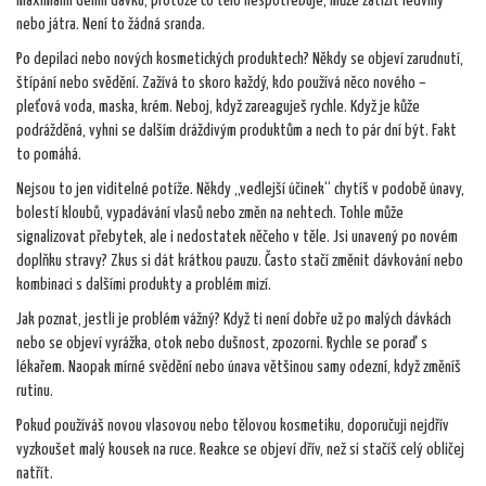
maximální denní dávku, protože co tělo nespotřebuje, může zatížit ledviny
nebo játra. Není to žádná sranda.
Po depilaci nebo nových kosmetických produktech? Někdy se objeví zarudnutí,
štípání nebo svědění. Zažívá to skoro každý, kdo používá něco nového –
pleťová voda, maska, krém. Neboj, když zareaguješ rychle. Když je kůže
podrážděná, vyhni se dalším dráždivým produktům a nech to pár dní být. Fakt
to pomáhá.
Nejsou to jen viditelné potíže. Někdy „vedlejší účinek“ chytíš v podobě únavy,
bolestí kloubů, vypadávání vlasů nebo změn na nehtech. Tohle může
signalizovat přebytek, ale i nedostatek něčeho v těle. Jsi unavený po novém
doplňku stravy? Zkus si dát krátkou pauzu. Často stačí změnit dávkování nebo
kombinaci s dalšími produkty a problém mizí.
Jak poznat, jestli je problém vážný? Když ti není dobře už po malých dávkách
nebo se objeví vyrážka, otok nebo dušnost, zpozorni. Rychle se poraď s
lékařem. Naopak mírné svědění nebo únava většinou samy odezní, když změníš
rutinu.
Pokud používáš novou vlasovou nebo tělovou kosmetiku, doporučuji nejdřív
vyzkoušet malý kousek na ruce. Reakce se objeví dřív, než si stačíš celý obličej
natřít.