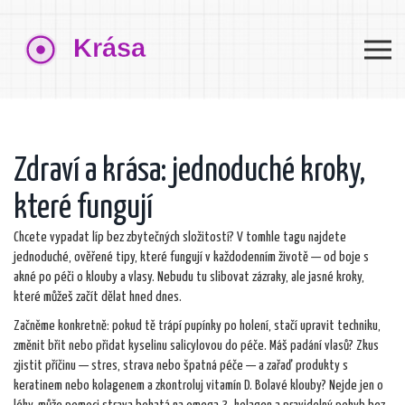
Zdraví a krása: jednoduché kroky,
které fungují
Chcete vypadat líp bez zbytečných složitostí? V tomhle tagu najdete
jednoduché, ověřené tipy, které fungují v každodenním životě — od boje s
akné po péči o klouby a vlasy. Nebudu tu slibovat zázraky, ale jasné kroky,
které můžeš začít dělat hned dnes.
Začněme konkretně: pokud tě trápí pupínky po holení, stačí upravit techniku,
změnit břit nebo přidat kyselinu salicylovou do péče. Máš padání vlasů? Zkus
zjistit příčinu — stres, strava nebo špatná péče — a zařaď produkty s
keratinem nebo kolagenem a zkontroluj vitamín D. Bolavé klouby? Nejde jen o