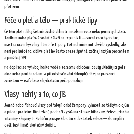
léky, může pomoci strava bohatá na omega-3, kolagen a pravidelný pohyb bez
přetížení.
Péče o pleť a tělo — praktické tipy
Čištění pleti dělej šetrně: žádné drhnutí, micelární voda nebo jemný gel stačí.
Tonikum nebo pleťová voda? Záleží na typu pleti — suchá chce hydrataci,
mastná ocení kyseliny, které čistí póry. Retinol může mít skvělé výsledky, ale
není pro každého: citlivá pleť ho často snese špatně, začínej nízkým procentem
a používej SPF.
Po depilaci se vyhýbej horké vodě a těsnému oblečení, použij uklidňující gel s
aloe nebo panthenolem. A při odstraňování chloupků dbej na prevenci
zarůstání — exfoliace a hydratační péče pomáhají.
Vlasy, nehty a to, co jíš
Jemné nebo řídnoucí vlasy potřebují lehké šampony, vyhnout se těžkým olejům
a přidat proteiny. Růst vlasů podpoří vyvážená strava: bílkoviny, železo, zinek a
vitamíny skupiny B. Nehtům prospívá biotin a dostatek železa — ale nejdřív
ověř, jestli máš skutečný deficit.