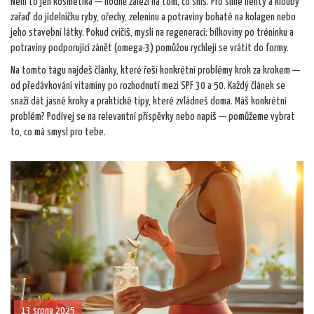
Není to jen kosmetika — hodně záleží na tom, co sníš. Pro silné nehty a klouby
zařaď do jídelníčku ryby, ořechy, zeleninu a potraviny bohaté na kolagen nebo
jeho stavební látky. Pokud cvičíš, mysli na regeneraci: bílkoviny po tréninku a
potraviny podporující zánět (omega-3) pomůžou rychleji se vrátit do formy.
Na tomto tagu najdeš články, které řeší konkrétní problémy krok za krokem —
od předávkování vitamíny po rozhodnutí mezi SPF 30 a 50. Každý článek se
snaží dát jasné kroky a praktické tipy, které zvládneš doma. Máš konkrétní
problém? Podívej se na relevantní příspěvky nebo napiš — pomůžeme vybrat
to, co má smysl pro tebe.
13 srpna 2025