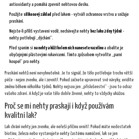
antioxidanty a pomáhá zpevnit nehtovou desku.
Použijte
silikonový základ
před lakem - vytváří ochrannou vrstvu a snižuje
praskání.
Nejste-li příliš vystaveni vodě, nechávejte nehty
bez laku 2 dny týdně
-
nehty potřebují „dýchání“.
Před spaním si
na nehty a kůži kolem nich nanesete vazelínu
a obalíte je
obyčejnými plástovými rukavicemi. Tímto způsobem vytvoříte „parní
koupel“ pro nehty.
Praskání nehtů není nevyhnutelné. Je to signál, že tělo potřebuje trochu větší
péče - nejen zvenku, ale i zevnitř. Pokud začnete upravovat své návyky, uvidíte
změnu během několika týdnů. Nehty nejsou jen „příslušenství“ - jsou to odraz
vašeho zdraví. A když je vaše tělo dobře živené, nehty to vždycky ukážou.
Proč se mi nehty praskají i když používám
kvalitní lak?
Lak chrání nehty jen zvenku, ale neřeší příčinu uvnitř. Pokud máte nedostatek
biotinu, železa nebo vystavujete nehty častému namáčení, lak se jen