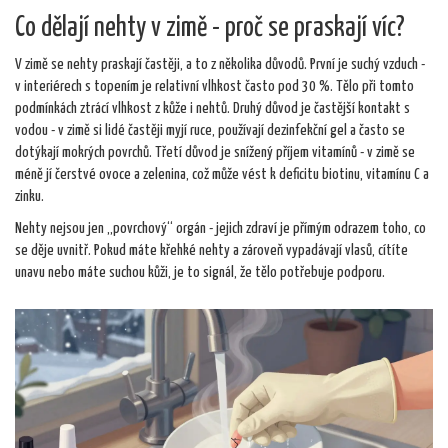
Co dělají nehty v zimě - proč se praskají víc?
V zimě se nehty praskají častěji, a to z několika důvodů. První je suchý vzduch -
v interiérech s topením je relativní vlhkost často pod 30 %. Tělo při tomto
podmínkách ztrácí vlhkost z kůže i nehtů. Druhý důvod je častější kontakt s
vodou - v zimě si lidé častěji myjí ruce, používají dezinfekční gel a často se
dotýkají mokrých povrchů. Třetí důvod je snížený příjem vitamínů - v zimě se
méně jí čerstvé ovoce a zelenina, což může vést k deficitu biotinu, vitamínu C a
zinku.
Nehty nejsou jen „povrchový“ orgán - jejich zdraví je přímým odrazem toho, co
se děje uvnitř. Pokud máte křehké nehty a zároveň vypadávají vlasů, cítíte
unavu nebo máte suchou kůži, je to signál, že tělo potřebuje podporu.