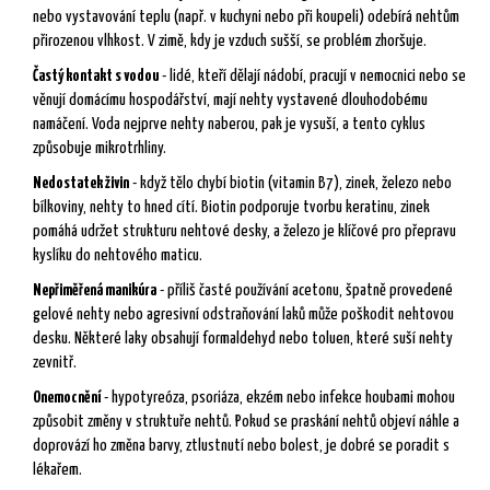
nebo vystavování teplu (např. v kuchyni nebo při koupeli) odebírá nehtům
přirozenou vlhkost. V zimě, kdy je vzduch sušší, se problém zhoršuje.
Častý kontakt s vodou
- lidé, kteří dělají nádobí, pracují v nemocnici nebo se
věnují domácímu hospodářství, mají nehty vystavené dlouhodobému
namáčení. Voda nejprve nehty naberou, pak je vysuší, a tento cyklus
způsobuje mikrotrhliny.
Nedostatek živin
- když tělo chybí biotin (vitamin B7), zinek, železo nebo
bílkoviny, nehty to hned cítí. Biotin podporuje tvorbu keratinu, zinek
pomáhá udržet strukturu nehtové desky, a železo je klíčové pro přepravu
kyslíku do nehtového maticu.
Nepřiměřená manikúra
- příliš časté používání acetonu, špatně provedené
gelové nehty nebo agresivní odstraňování laků může poškodit nehtovou
desku. Některé laky obsahují formaldehyd nebo toluen, které suší nehty
zevnitř.
Onemocnění
- hypotyreóza, psoriáza, ekzém nebo infekce houbami mohou
způsobit změny v struktuře nehtů. Pokud se praskání nehtů objeví náhle a
doprovází ho změna barvy, ztlustnutí nebo bolest, je dobré se poradit s
lékařem.