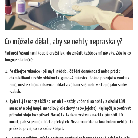
Co můžete dělat, aby se nehty nepraskaly?
Nejlepší řešení není koupit dražší lak, ale změnit každodenní návyky. Zde je co
funguje skutečně:
Používejte rukavice
- při mytí nádobí, čištění domácnosti nebo práci s
chemikáliemi si vždy oblékněte gumové rukavice. Pokud pracujete venku v
zimě, noste vlněné rukavice - chlad a větrání suší nehty stejně jako suchý
vzduch.
Hydratujte nehty a kůži kolem nich
- každý večer si na nehty a okolní kůži
nanesete olej (např. mandlový, ořechový nebo jojoba). Nejlepší je používat
přírodní oleje bez přísad. Nanešte tenkou vrstvu a nechte působit 10
minut, pak si jemně otřete přebytek. Nezapomeňte na kůži kolem nehtů - ta
je často první, co se začne štěpit.