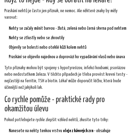
Když to nejde - kdy se obrátit na lékaře?
Praskání nehtů je často jen příznak, ne nemoc. Ale některé znaky by měly
varovat:
Nehty se začaly měnit barvou - žlutá, zelená nebo černá skvrna pod nehtem
Nehty se ztlustly nebo se zkroutily
Objevily se bolesti nebo oteklé kůží kolem nehtů
Praskání se objevilo najednou a doprovází ho vypadávání vlasů nebo únava
Tyto příznaky mohou být spojeny s hypotyreózou, infekcí houbami, psoriázou
nebo nedostatkem železa. V těchto případech je třeba provést krevní testy -
nejčastěji na ferritin, TSH a biotin. Lékař může doporučit léčbu, která bude
účinnější než jakýkoli lak.
Co rychle pomůže - praktické rady pro
okamžitou úlevu
Pokud potřebujete rychle zlepšit vzhled nehtů, zkusíte tyto triky:
Nanesete na nehty tenkou vrstvu
oleje z kávových zrn
- obsahuje