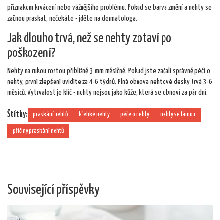
příznakem krvácení nebo vážnějšího problému. Pokud se barva změní a nehty se
začnou praskat, nečekáte - jděte na dermatologa.
Jak dlouho trvá, než se nehty zotaví po
poškození?
Nehty na rukou rostou přibližně 3 mm měsíčně. Pokud jste začali správně péči o
nehty, první zlepšení uvidíte za 4-6 týdnů. Plná obnova nehtové desky trvá 3-6
měsíců. Vytrvalost je klíč - nehty nejsou jako kůže, která se obnoví za pár dní.
Štítky:
praskání nehtů
křehké nehty
péče o nehty
nehty se lámou
příčiny praskání nehtů
Související příspěvky