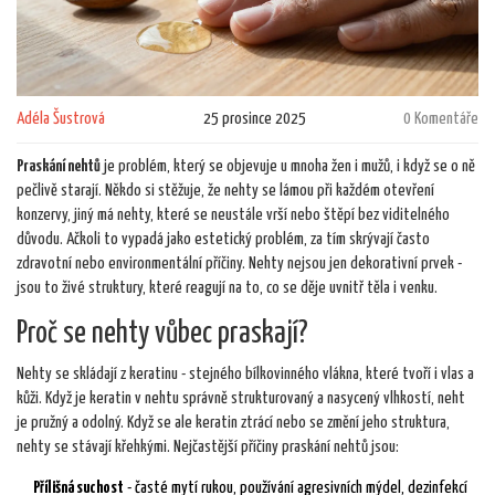
Adéla Šustrová
25 prosince 2025
0 Komentáře
Praskání nehtů
je problém, který se objevuje u mnoha žen i mužů, i když se o ně
pečlivě starají. Někdo si stěžuje, že nehty se lámou při každém otevření
konzervy, jiný má nehty, které se neustále vrší nebo štěpí bez viditelného
důvodu. Ačkoli to vypadá jako estetický problém, za tím skrývají často
zdravotní nebo environmentální příčiny. Nehty nejsou jen dekorativní prvek -
jsou to živé struktury, které reagují na to, co se děje uvnitř těla i venku.
Proč se nehty vůbec praskají?
Nehty se skládají z keratinu - stejného bílkovinného vlákna, které tvoří i vlas a
kůži. Když je keratin v nehtu správně strukturovaný a nasycený vlhkostí, neht
je pružný a odolný. Když se ale keratin ztrácí nebo se změní jeho struktura,
nehty se stávají křehkými. Nejčastější příčiny praskání nehtů jsou:
Přílišná suchost
- časté mytí rukou, používání agresivních mýdel, dezinfekcí