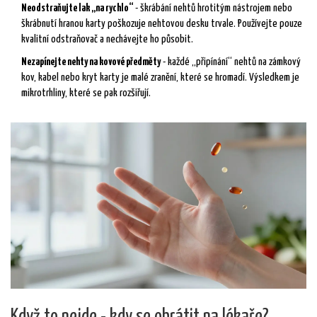
Neodstraňujte lak „na rychlo“
- škrábání nehtů hrotitým nástrojem nebo
škrábnutí hranou karty poškozuje nehtovou desku trvale. Používejte pouze
kvalitní odstraňovač a nechávejte ho působit.
Nezapínejte nehty na kovové předměty
- každé „připínání“ nehtů na zámkový
kov, kabel nebo kryt karty je malé zranění, které se hromadí. Výsledkem je
mikrotrhliny, které se pak rozšiřují.