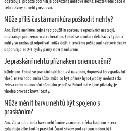
odštěpuje, protože pod ním je poškozená nehtová deska. Bez základní péče o
tělo a živiny se nehty nezpevní.
Může příliš častá manikúra poškodit nehty?
Ano. Častá manikúra, zejména s použitím acetonu a agresivních nástrojů,
odstraňuje přirozenou vrstvu keratinu. Pokud se manikúra dělá každý týden a
nehty se nechávají odpočívat, může dojít k trvalému poškození nehtové desky.
Doporučuje se 2-3 týdny pauzy mezi manikúrami.
Je praskání nehtů příznakem onemocnění?
Někdy ano. Pokud se praskání nehtů objeví najednou, doprovází ho vypadávání
vlasů, únava nebo suchá kůže, může to být příznak hypotyreózy, nedostatku
železa nebo onemocnění kůže jako psoriáza. Pokud máte i jiné příznaky, je
vhodné provést krevní testy.
Může měnit barvu nehtů být spojeno s
praskáním?
Ano. Žlutá nebo šedá barva nehtů může znamenat infekci houbami, která
způsobuje ztlustnutí a praskání. Černé skvrny pod nehtem mohou být