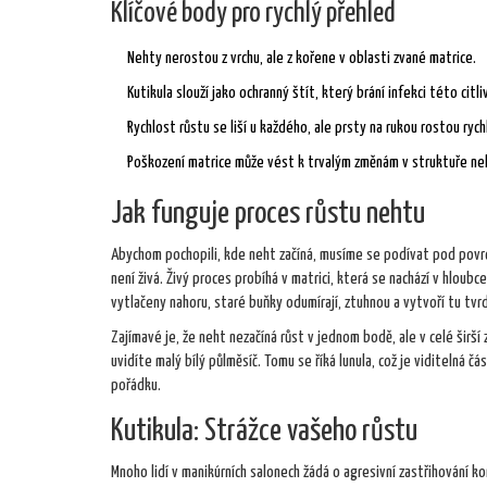
Klíčové body pro rychlý přehled
Nehty nerostou z vrchu, ale z kořene v oblasti zvané matrice.
Kutikula slouží jako ochranný štít, který brání infekci této citli
Rychlost růstu se liší u každého, ale prsty na rukou rostou rych
Poškození matrice může vést k trvalým změnám v struktuře ne
Jak funguje proces růstu nehtu
Abychom pochopili, kde neht začíná, musíme se podívat pod povr
není živá. Živý proces probíhá v matrici, která se nachází v hloub
vytlačeny nahoru, staré buňky odumírají, ztuhnou a vytvoří tu tvr
Zajímavé je, že neht nezačíná růst v jednom bodě, ale v celé širší
uvidíte malý bílý půlměsíč. Tomu se říká
lunula
, což je viditelná čá
pořádku.
Kutikula: Strážce vašeho růstu
Mnoho lidí v manikúrních salonech žádá o agresivní zastřihování 