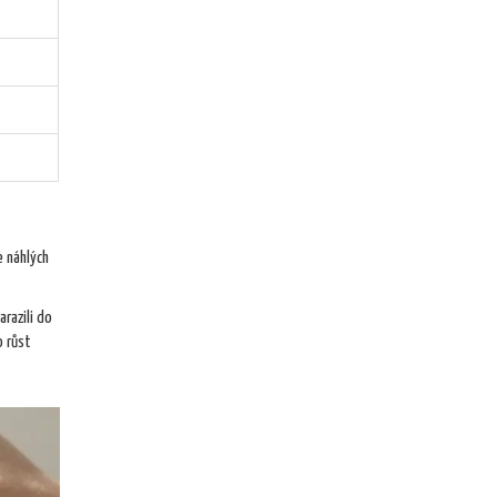
e náhlých
arazili do
o růst