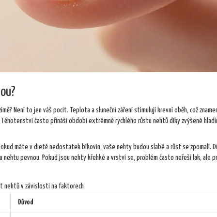
tou?
zimě? Není to jen váš pocit. Teplota a sluneční záření stimulují krevní oběh, což zname
li. Těhotenství často přináší období extrémně rychlého růstu nehtů díky zvýšené hladi
že pokud máte v dietě nedostatek bíkovin, vaše nehty budou slabé a růst se zpomalí. Dů
u nehtu pevnou. Pokud jsou nehty křehké a vrství se, problém často neřeší lak, ale p
t nehtů v závislosti na faktorech
Důvod