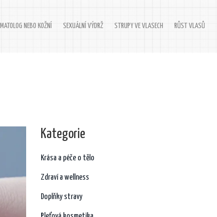
MATOLOG NEBO KOŽNÍ
SEXUÁLNÍ VÝDRŽ
STRUPY VE VLASECH
RŮST VLASŮ
Kategorie
Krása a péče o tělo
Zdraví a wellness
Doplňky stravy
Pleťová kosmetika