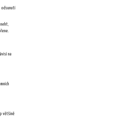
é odsunutí
 neht,
ořene.
ávisí na
émních
ap většině