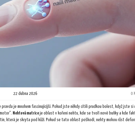
22 dubna 2026
0 
e pravda je mnohem fascinujícíjší. Pokud jste někdy cítili prudkou bolest, když jste si
 "motor".
Nehtová matrice
je
oblast v kořeni nehtu, kde se tvoří nové buňky a kde fak
tin, která je skryta pod kůží. Pokud se tato oblast poškodí, nehty mohou růst defo