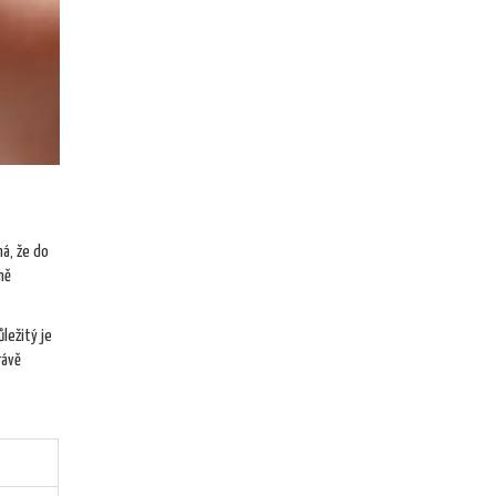
ná, že do
ně
ležitý je
rávě