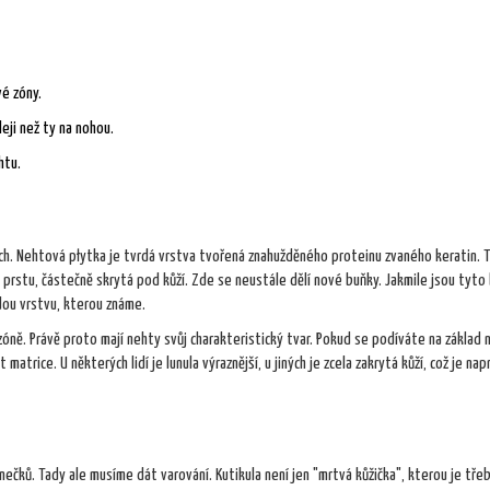
vé zóny.
leji než ty na nohou.
htu.
ch.
Nehtová płytka
je
tvrdá vrstva tvořená znahužděného proteinu zvaného keratin
. 
ce prstu, částečně skrytá pod kůží. Zde se neustále dělí nové buňky. Jakmile jsou tyto
dou vrstvu, kterou známe.
 zóně. Právě proto mají nehty svůj charakteristický tvar. Pokud se podíváte na základ 
st matrice. U některých lidí je lunula výraznější, u jiných je zcela zakrytá kůží, což je na
konečků. Tady ale musíme dát varování.
Kutikula
není jen "mrtvá kůžička", kterou je tře