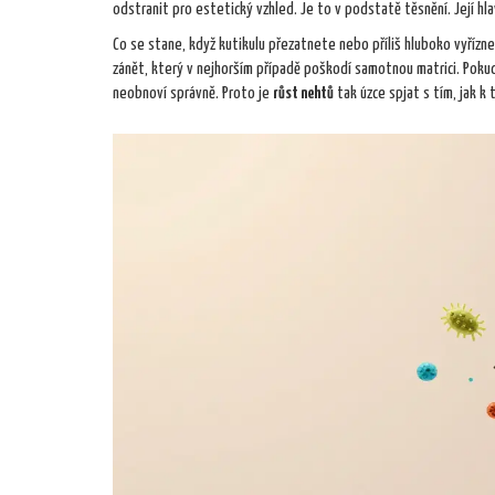
odstranit pro estetický vzhled. Je to v podstatě těsnění. Její hla
Co se stane, když kutikulu přezatnete nebo příliš hluboko vyří
zánět, který v nejhorším případě poškodí samotnou matrici. Pokud 
neobnoví správně. Proto je
růst nehtů
tak úzce spjat s tím, jak k