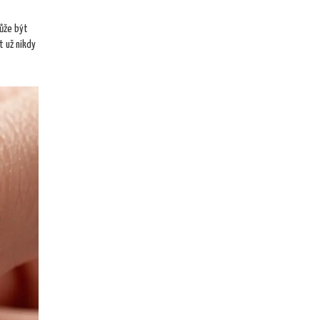
může být
t už nikdy