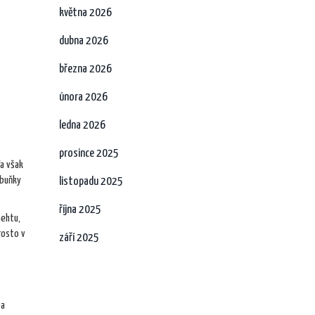
května 2026
dubna 2026
března 2026
února 2026
ledna 2026
prosince 2025
Ta však
 buňky
listopadu 2025
října 2025
nehtu,
prosto v
září 2025
ba