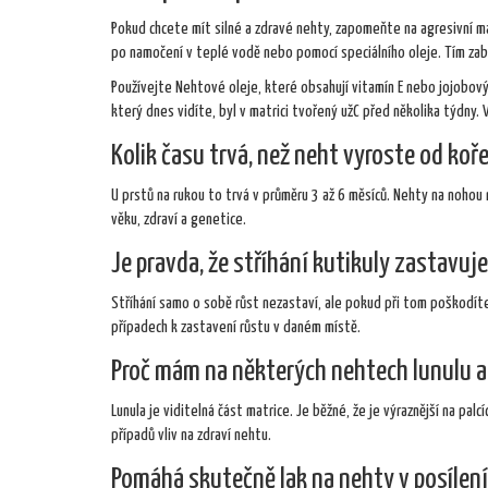
Pokud chcete mít silné a zdravé nehty, zapomeňte na agresivní man
po namočení v teplé vodě nebo pomocí speciálního oleje. Tím zab
Používejte
Nehtové oleje
, které obsahují vitamín E nebo jojobový
který dnes vidíte, byl v matrici tvořený užC před několika týdny.
Kolik času trvá, než neht vyroste od koř
U prstů na rukou to trvá v průměru 3 až 6 měsíců. Nehty na nohou 
věku, zdraví a genetice.
Je pravda, že stříhání kutikuly zastavuj
Stříhání samo o sobě růst nezastaví, ale pokud při tom poškodí
případech k zastavení růstu v daném místě.
Proč mám na některých nehtech lunulu a 
Lunula je viditelná část matrice. Je běžné, že je výraznější na pa
případů vliv na zdraví nehtu.
Pomáhá skutečně lak na nehty v posílení