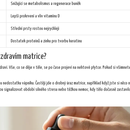
Snižující se metabolismus a regenerace buněk
Lepší prokrvení a vliv vitamínu D
Střední prsty rostou nejrychleji
Dostatek proteinů a zinku pro tvorbu keratinu
 zdravím matrice?
raví. Vše, co se děje v těle, se po čase projeví na nehtové płytce. Pokud si všimnet
ou nedostatku vápníku. Častěji jde o drobný úraz matrice, například když jste si něco n
hou signalizovat období silného stresu nebo těžkou nemoc, kdy tělo dočasně zastavil