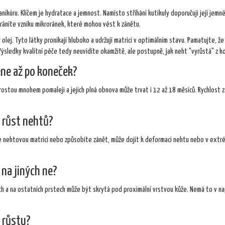
ikúru. Klíčem je hydratace a jemnost. Namísto stříhání kutikuly doporučuji její jemn
ráníte vzniku mikroránek, které mohou vést k zánětu.
 olej. Tyto látky pronikají hluboko a udržují matrici v optimálním stavu. Pamatujte, že
 Výsledky kvalitní péče tedy neuvidíte okamžitě, ale postupně, jak neht "vyrůstá" z k
ene až po koneček?
rostou mnohem pomaleji a jejich plná obnova může trvat i 12 až 18 měsíců. Rychlost z
e růst nehtů?
te nehtovou matrici nebo způsobíte zánět, může dojít k deformaci nehtu nebo v extr
na jiných ne?
lcích a na ostatních prstech může být skrytá pod proximální vrstvou kůže. Nemá to v n
 růstu?