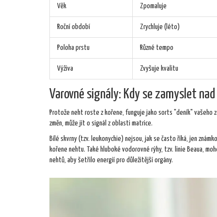
Věk
Zpomaluje
Roční období
Zrychluje (léto)
Poloha prstu
Různé tempo
Výživa
Zvyšuje kvalitu
Varovné signály: Kdy se zamyslet nad
Protože neht roste z kořene, funguje jako sorts "deník" vašeho zd
změn, může jít o signál z oblasti matrice.
Bílé skvrny (tzv. leukonychie) nejsou, jak se často říká, jen známk
kořene nehtu. Také hluboké vodorovné rýhy, tzv. linie Beaua, mo
nehtů, aby šetřilo energií pro důležitější orgány.