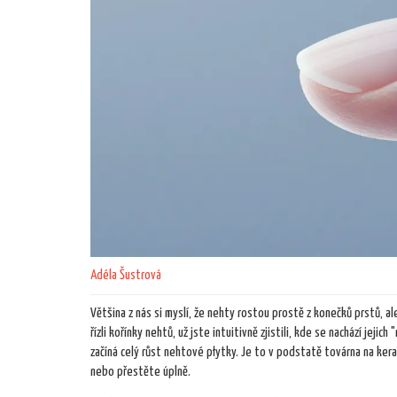
Adéla Šustrová
Většina z nás si myslí, že nehty rostou prostě z konečků prstů, al
řízli kořínky nehtů, už jste intuitivně zjistili, kde se nachází jejich
začíná celý růst nehtové płytky
.
Je to v podstatě továrna na kera
nebo přestěte úplně.