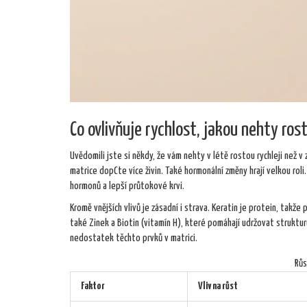
Co ovlivňuje rychlost, jakou nehty ros
Uvědomili jste si někdy, že vám nehty v létě rostou rychleji než v 
matrice dopCte více živin. Také hormonální změny hrají velkou ro
hormonů a lepší průtokové krvi.
Kromě vnějších vlivů je zásadní i strava. Keratin je protein, tak
také
Zinek
a
Biotin
(vitamín H), které pomáhají udržovat struktur
nedostatek těchto prvků v matrici.
Růs
Faktor
Vliv na růst