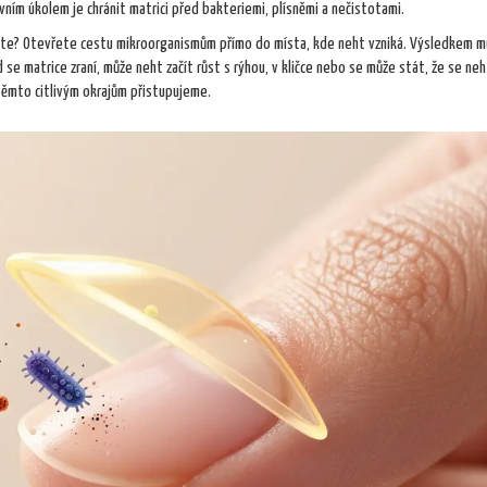
vním úkolem je chránit matrici před bakteriemi, plísněmi a nečistotami.
znete? Otevřete cestu mikroorganismům přímo do místa, kde neht vzniká. Výsledkem 
se matrice zraní, může neht začít růst s rýhou, v kličce nebo se může stát, že se neh
 těmto citlivým okrajům přistupujeme.